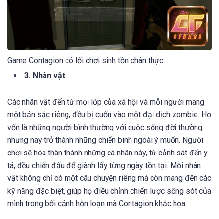
Game Contagion có lối chơi sinh tồn chân thực
3. Nhân vật:
Các nhân vật đến từ mọi lớp của xã hội và mỗi người mang
một bản sắc riêng, đều bị cuốn vào một đại dịch zombie. Họ
vốn là những người bình thường với cuộc sống đời thường
nhưng nay trở thành những chiến binh ngoài ý muốn. Người
chơi sẽ hóa thân thành những cá nhân này, từ cảnh sát đến y
tá, đều chiến đấu để giành lấy từng ngày tồn tại. Mỗi nhân
vật không chỉ có một câu chuyện riêng mà còn mang đến các
kỹ năng đặc biệt, giúp họ điều chỉnh chiến lược sống sót của
mình trong bối cảnh hỗn loạn mà Contagion khắc họa.