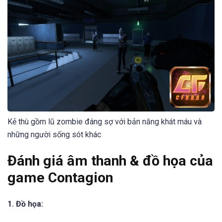
Kẻ thù gồm lũ zombie đáng sợ với bản năng khát máu và
những người sống sót khác
Đánh giá âm thanh & đồ họa của
game Contagion
1. Đồ họa: