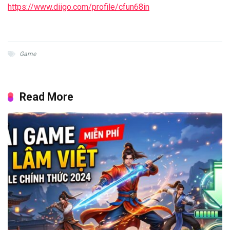
https://www.diigo.com/profile/cfun68in
Game
Read More