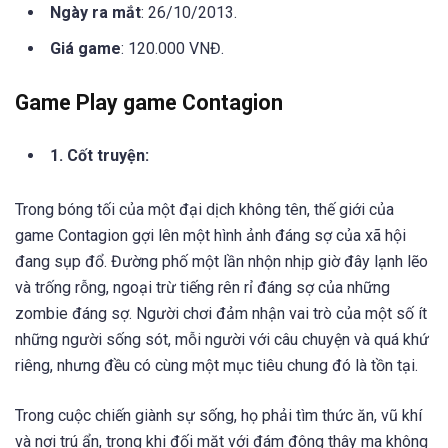
Ngày ra mắt
: 26/10/2013.
Giá game
: 120.000 VNĐ.
Game Play game Contagion
1. Cốt truyện:
Trong bóng tối của một đại dịch không tên, thế giới của
game Contagion gợi lên một hình ảnh đáng sợ của xã hội
đang sụp đổ. Đường phố một lần nhộn nhịp giờ đây lạnh lẽo
và trống rỗng, ngoại trừ tiếng rên rỉ đáng sợ của những
zombie đáng sợ. Người chơi đảm nhận vai trò của một số ít
những người sống sót, mỗi người với câu chuyện và quá khứ
riêng, nhưng đều có cùng một mục tiêu chung đó là tồn tại.
Trong cuộc chiến giành sự sống, họ phải tìm thức ăn, vũ khí
và nơi trú ẩn, trong khi đối mặt với đám đông thây ma không