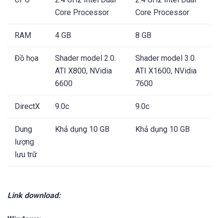
Core Processor
Core Processor
RAM
4 GB
8 GB
Đồ họa
Shader model 2.0.
Shader model 3.0.
ATI X800, NVidia
ATI X1600, NVidia
6600
7600
DirectX
9.0c
9.0c
Dung
Khả dụng 10 GB
Khả dụng 10 GB
lượng
lưu trữ
Link download: