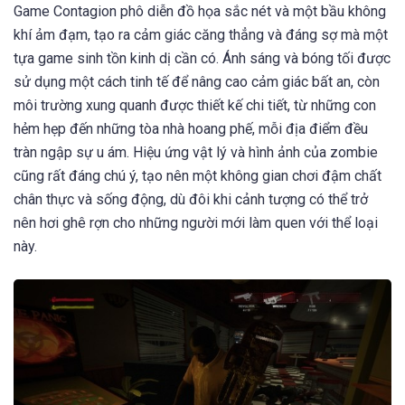
Game Contagion phô diễn đồ họa sắc nét và một bầu không
khí ảm đạm, tạo ra cảm giác căng thẳng và đáng sợ mà một
tựa game sinh tồn kinh dị cần có. Ánh sáng và bóng tối được
sử dụng một cách tinh tế để nâng cao cảm giác bất an, còn
môi trường xung quanh được thiết kế chi tiết, từ những con
hẻm hẹp đến những tòa nhà hoang phế, mỗi địa điểm đều
tràn ngập sự u ám. Hiệu ứng vật lý và hình ảnh của zombie
cũng rất đáng chú ý, tạo nên một không gian chơi đậm chất
chân thực và sống động, dù đôi khi cảnh tượng có thể trở
nên hơi ghê rợn cho những người mới làm quen với thể loại
này.