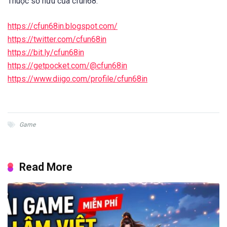
của thể loại game bắn súng đa người chơi trực tuyến. Tham
gia
CFUN68
để trải nghiệm ngay trò chơi hành động bắn
súng kịch tính này nhé.
Thuộc sở hữu của cfun68:
https://cfun68in.blogspot.com/
https://twitter.com/cfun68in
https://bit.ly/cfun68in
https://getpocket.com/@cfun68in
https://www.diigo.com/profile/cfun68in
Game
Read More