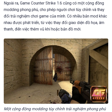
biến đối với các game thủ có cấu hình thấp.
Cộng đồng modding phong phú
Ngoài ra, Game Counter Strike 1.6 cũng có một cộng đồng
modding phong phú, cho phép người chơi tùy chỉnh và thay
đổi trải nghiệm chơi game của mình. Có nhiều bản mod khác
nhau được phát triển, từ việc thay đổi giao diện đồ họa, âm
thanh, đến việc thêm vũ khí hoặc bản đồ mới.