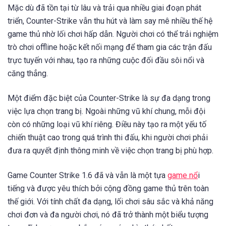
Mặc dù đã tồn tại từ lâu và trải qua nhiều giai đoạn phát
triển, Counter-Strike vẫn thu hút và làm say mê nhiều thế hệ
game thủ nhờ lối chơi hấp dẫn. Người chơi có thể trải nghiệm
trò chơi offline hoặc kết nối mạng để tham gia các trận đấu
trực tuyến với nhau, tạo ra những cuộc đối đầu sôi nổi và
căng thẳng.
Một điểm đặc biệt của Counter-Strike là sự đa dạng trong
việc lựa chọn trang bị. Ngoài những vũ khí chung, mỗi đội
còn có những loại vũ khí riêng. Điều này tạo ra một yếu tố
chiến thuật cao trong quá trình thi đấu, khi người chơi phải
đưa ra quyết định thông minh về việc chọn trang bị phù hợp.
Game Counter Strike 1.6 đã và vẫn là một tựa
game nổ
i
tiếng và được yêu thích bởi cộng đồng game thủ trên toàn
thế giới. Với tính chất đa dạng, lối chơi sâu sắc và khả năng
chơi đơn và đa người chơi, nó đã trở thành một biểu tượng