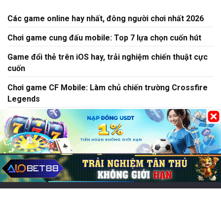
Bài viết mới
Các game online hay nhất, đông người chơi nhất 2026
Chơi game cung đấu mobile: Top 7 lựa chọn cuốn hút
Game đổi thẻ trên iOS hay, trải nghiệm chiến thuật cực
cuốn
Chơi game CF Mobile: Làm chủ chiến trường Crossfire
Legends
Mo thấy nấm mồ đánh lô đề con gì? Điềm báo lành hay
dữ?