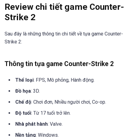
Review chi tiết game Counter-
Strike 2
Sau đây là những thông tin chi tiết về tựa game Counter-
Strike 2:
Thông tin tựa game Counter-Strike 2
Thể loại
: FPS, Mô phỏng, Hành động.
Đồ họa
: 3D.
Chế độ
: Chơi đơn, Nhiều người chơi, Co-op.
Độ tuổi
: Từ 17 tuổi trở lên.
Nhà phát hành
: Valve.
Nền tảng
: Windows.