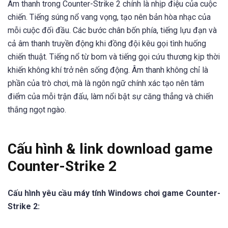
Âm thanh trong Counter-Strike 2 chính là nhịp điệu của cuộc
chiến. Tiếng súng nổ vang vọng, tạo nên bản hòa nhạc của
mỗi cuộc đối đầu. Các bước chân bốn phía, tiếng lựu đạn và
cả âm thanh truyền động khi đồng đội kêu gọi tình huống
chiến thuật. Tiếng nổ từ bom và tiếng gọi cứu thương kịp thời
khiến không khí trở nên sống động. Âm thanh không chỉ là
phần của trò chơi, mà là ngôn ngữ chính xác tạo nên tâm
điểm của mỗi trận đấu, làm nổi bật sự căng thẳng và chiến
thắng ngọt ngào.
Cấu hình & link download game
Counter-Strike 2
Cấu hình yêu cầu máy tính Windows chơi game Counter-
Strike 2: