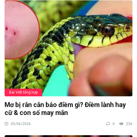
Bài Viết tổng hợp
Mơ bị rắn cắn báo điềm gì? Điềm lành hay
cữ & con số may mắn
05/06/2026
0
236