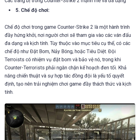
Các trang bị trong Counter-Strike 2 mạnh mẽ và đa dạng
5. Chế độ chơi:
Chế độ chơi trong game Counter-Strike 2 là một hành trình
đầy hứng khởi, nơi người chơi sẽ tham gia vào các ván đấu
đa dạng và kịch tính. Tùy thuộc vào mục tiêu cụ thể, có các
chế độ như Đặt Bom, Nảy Bóng, hoặc Tiêu Diệt. Đội
Terroists có nhiệm vụ đặt bom và bảo vệ nó, trong khi
Counter-Terrorists phải ngăn chặn kế hoạch đen tối. Khả
năng chiến thuật và sự hợp tác đồng đội là yếu tố quyết
định, tạo nên trải nghiệm chơi game đầy thách thức và kịch
tính.