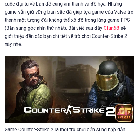
cuộc đại tu về bản đồ cùng âm thanh và đồ họa. Nhưng
game vẫn giữ vững bản sắc đã giúp tựa game của Valve trở
thành một tượng đài không thể xô đổ trong làng game FPS
(Bắn súng góc nhìn thứ nhất). Bài viết sau đây
Cfun68
sẽ
giới thiệu đến các bạn chi tiết về trò chơi Counter-Strike 2
này nhé.
Game Counter-Strike 2 là một trò chơi bắn súng hấp dẫn