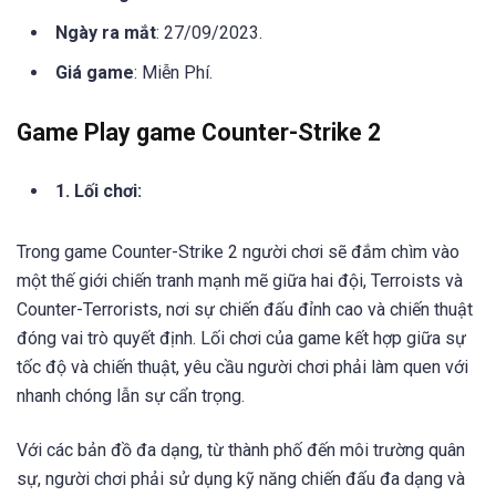
Ngày ra mắt
: 27/09/2023.
Giá game
: Miễn Phí.
Game Play game Counter-Strike 2
1. Lối chơi:
Trong game Counter-Strike 2 người chơi sẽ đắm chìm vào
một thế giới chiến tranh mạnh mẽ giữa hai đội, Terroists và
Counter-Terrorists, nơi sự chiến đấu đỉnh cao và chiến thuật
đóng vai trò quyết định. Lối chơi của game kết hợp giữa sự
tốc độ và chiến thuật, yêu cầu người chơi phải làm quen với
nhanh chóng lẫn sự cẩn trọng.
Với các bản đồ đa dạng, từ thành phố đến môi trường quân
sự, người chơi phải sử dụng kỹ năng chiến đấu đa dạng và