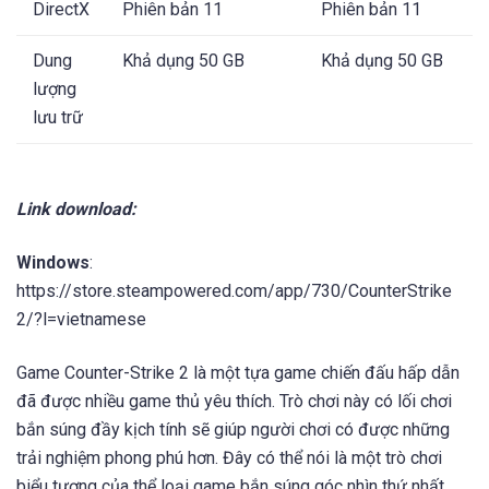
DirectX
Phiên bản 11
Phiên bản 11
Dung
Khả dụng 50 GB
Khả dụng 50 GB
lượng
lưu trữ
Link download:
Windows
:
https://store.steampowered.com/app/730/CounterStrike
2/?l=vietnamese
Game Counter-Strike 2 là một tựa game chiến đấu hấp dẫn
đã được nhiều game thủ yêu thích. Trò chơi này có lối chơi
bắn súng đầy kịch tính sẽ giúp người chơi có được những
trải nghiệm phong phú hơn. Đây có thể nói là một trò chơi
biểu tượng của thể loại game bắn súng góc nhìn thứ nhất.