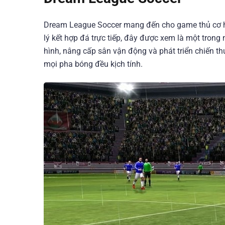
Dream League Soccer mang đến cho game thủ cơ hộ
lý kết hợp đá trực tiếp, đây được xem là một tron
hình, nâng cấp sân vận động và phát triển chiến t
mọi pha bóng đều kịch tính.