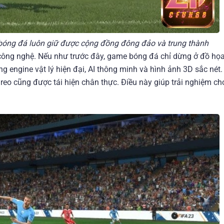
óng đá luôn giữ được cộng đồng đông đảo và trung thành
công nghệ. Nếu như trước đây, game bóng đá chỉ dừng ở đồ họ
g engine vật lý hiện đại, AI thông minh và hình ảnh 3D sắc nét
 reo cũng được tái hiện chân thực. Điều này giúp trải nghiệm c