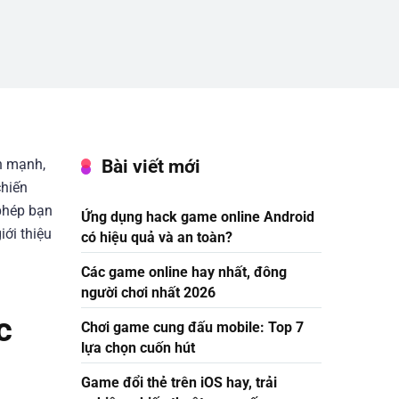
Bài viết mới
h mạnh,
chiến
 phép bạn
Ứng dụng hack game online Android
iới thiệu
có hiệu quả và an toàn?
Các game online hay nhất, đông
người chơi nhất 2026
c
Chơi game cung đấu mobile: Top 7
lựa chọn cuốn hút
Game đổi thẻ trên iOS hay, trải