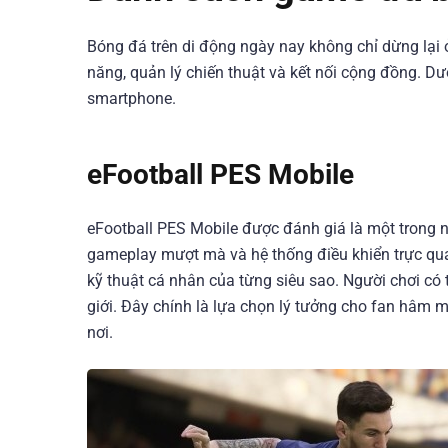
Bóng đá trên di động ngày nay không chỉ dừng lại ở
năng, quản lý chiến thuật và kết nối cộng đồng. D
smartphone.
eFootball PES Mobile
eFootball PES Mobile được đánh giá là một trong
gameplay mượt mà và hệ thống điều khiển trực qu
kỹ thuật cá nhân của từng siêu sao. Người chơi có 
giới. Đây chính là lựa chọn lý tưởng cho fan hâm
nơi.