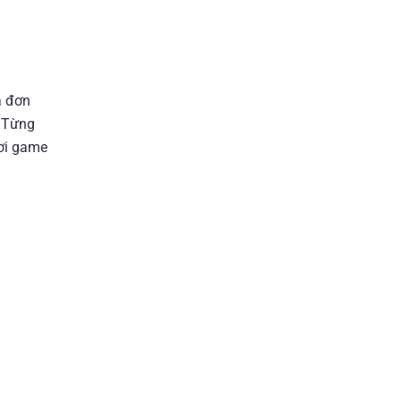
a đơn
. Từng
hơi game