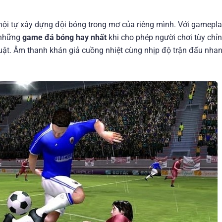
i tự xây dựng đội bóng trong mơ của riêng mình. Với gamepl
g những
game đá bóng hay nhất
khi cho phép người chơi tùy chỉn
huật. Âm thanh khán giả cuồng nhiệt cùng nhịp độ trận đấu nha