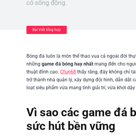
cỏ sống động.
Bài Viết tổng hợp
Bóng đá luôn là môn thể thao vua cả ngoài đời thự
những
game đá bóng hay nhất
mang đến cho người
thuật đỉnh cao.
Cfun68
thấy rằng, đây không chỉ tá
trở thành nhà quản lý, xây dựng đội hình, dẫn dắt câ
loạt siêu phẩm vừa mang tính giải trí, vừa khơi dậy 
Vì sao các game đá b
sức hút bền vững