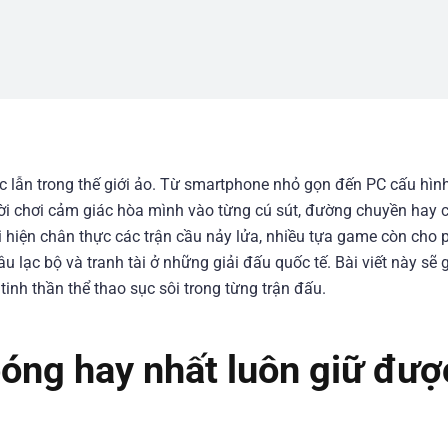
c lẫn trong thế giới ảo. Từ smartphone nhỏ gọn đến PC cấu hìn
 chơi cảm giác hòa mình vào từng cú sút, đường chuyền hay 
i hiện chân thực các trận cầu nảy lửa, nhiều tựa game còn cho
u lạc bộ và tranh tài ở những giải đấu quốc tế. Bài viết này sẽ g
tinh thần thể thao sục sôi trong từng trận đấu.
óng hay nhất luôn giữ đượ