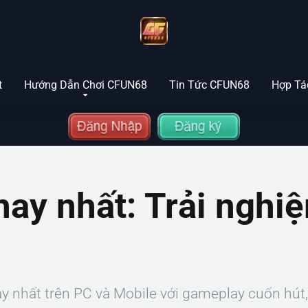
t
Hướng Dẫn Chơi CFUN68
Tin Tức CFUN68
Hợp Tác
ay nhất: Trải nghiệ
nhất trên PC và Mobile với gameplay cuốn hút, 