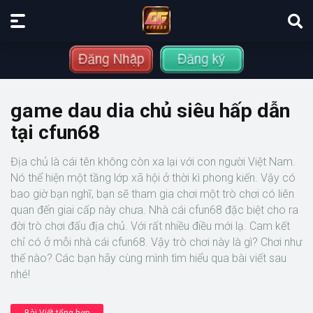
game dau dia chủ siêu hấp dẫn
tại cfun68
Địa chủ là cái tên không còn xa lại với con người Việt Nam.
Nó thể hiện một tầng lớp xã hội ở thời kì phong kiến. Vậy có
bao giờ bạn nghĩ, bạn sẽ tham gia chơi một trò chơi có liên
quan đến giai cấp này chưa. Nhà cái cfun68 đặc biệt cho ra
đời trò chơi đấu địa chủ. Với rất nhiều điều mới lạ. Cam kết
chỉ có ở mỗi nhà cái cfun68. Vậy trò chơi này là gì? Chơi như
thế nào? Các bạn hãy cùng mình tìm hiểu qua bài viết sau
nhé!
Bài Viết tổng hợp