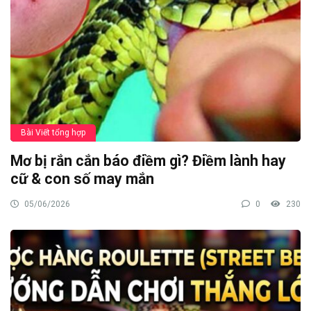
Bài Viết tổng hợp
Mơ bị rắn cắn báo điềm gì? Điềm lành hay
cữ & con số may mắn
05/06/2026
0
230