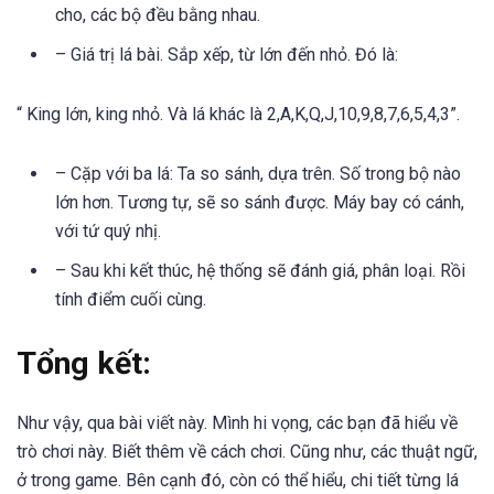
cho, các bộ đều bằng nhau.
– Giá trị lá bài. Sắp xếp, từ lớn đến nhỏ. Đó là:
“ King lớn, king nhỏ. Và lá khác là 2,A,K,Q,J,10,9,8,7,6,5,4,3”.
– Cặp với ba lá: Ta so sánh, dựa trên. Số trong bộ nào
lớn hơn. Tương tự, sẽ so sánh được. Máy bay có cánh,
với tứ quý nhị.
– Sau khi kết thúc, hệ thống sẽ đánh giá, phân loại. Rồi
tính điểm cuối cùng.
Tổng kết:
Như vậy, qua bài viết này. Mình hi vọng, các bạn đã hiểu về
trò chơi này. Biết thêm về cách chơi. Cũng như, các thuật ngữ,
ở trong game. Bên cạnh đó, còn có thể hiểu, chi tiết từng lá