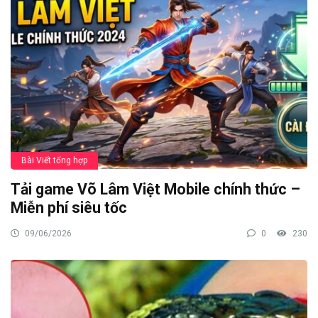
Bài Viết tổng hợp
Tải game Võ Lâm Việt Mobile chính thức –
Miễn phí siêu tốc
09/06/2026
0
230