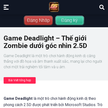
Game Deadlight – Thế giới
Zombie dưới góc nhìn 2.5D
Game Deadlight là một trò chơi hành động kinh dị căng
thẳng với đồ họa và âm thanh xuất sắc, mang lại cho người
chơi một trải nghiệm tối tăm và u ám.
Bài Viết tổng hợp
Game Deadlight
là một trò chơi hành động kinh dị theo
phong cách 2.5D được phát triển bởi Microsoft Studios. Trò