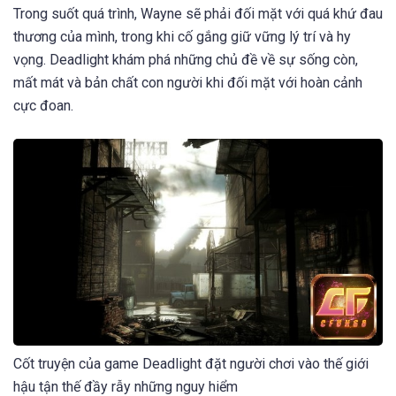
Trong suốt quá trình, Wayne sẽ phải đối mặt với quá khứ đau
thương của mình, trong khi cố gắng giữ vững lý trí và hy
vọng. Deadlight khám phá những chủ đề về sự sống còn,
mất mát và bản chất con người khi đối mặt với hoàn cảnh
cực đoan.
Cốt truyện của game Deadlight đặt người chơi vào thế giới
hậu tận thế đầy rẫy những nguy hiểm