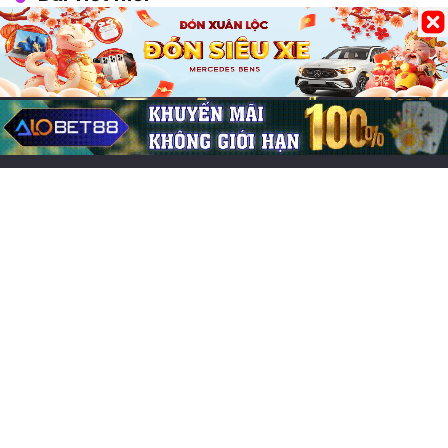
Các game online hay nhất, đông người chơi nhất 2026
Chơi game cung đấu mobile: Top 7 lựa chọn cuốn hút
Game đổi thẻ trên iOS hay, trải nghiệm chiến thuật cực
cuốn
Chơi game CF Mobile: Làm chủ chiến trường Crossfire
Legends
Mo thấy nấm mồ đánh lô đề con gì? Điềm báo lành hay
dữ?