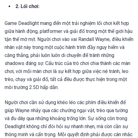
2. Lối chơi:
Game Deadlight mang đến một trải nghiệm lối chơi kết hợp
giữa hành động, platformer và giải đố trong một thế giới hậu
tận thế mờ mịt. Người chơi vào vai Randall Wayne, điều khiển
nhân vật này trong một cuộc hành trình đầy nguy hiểm và
căng thẳng, phải luôn luôn di chuyển để tránh những
shadows đáng sợ. Cấu trúc của trò chơi chia thành các màn
chơi, với mỗi màn chơi là sự kết hợp giữa việc né tránh, leo
trèo, chạy và giải đố, tất cả đều được thực hiện trong một
môi trường 2.5D hấp dẫn.
Người chơi cần sử dụng khéo léo các phím điều khiển để
giúp Wayne nhảy qua các chướng ngại vật, trèo qua tường
và đu dây qua những khoảng trống lớn. Sự sống còn trong
Deadlight không chỉ đòi hỏi sự nhanh nhẹn, mà còn cần sự
thông minh và cẩn trọng. Mỗi quyết định phải được cân nhắc