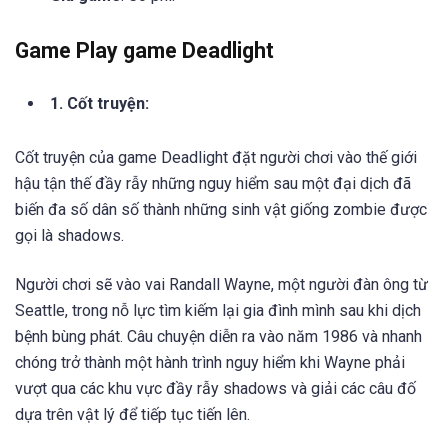
Game Play game Deadlight
1. Cốt truyện:
Cốt truyện của game Deadlight đặt người chơi vào thế giới
hậu tận thế đầy rẫy những nguy hiểm sau một đại dịch đã
biến đa số dân số thành những sinh vật giống zombie được
gọi là shadows.
Người chơi sẽ vào vai Randall Wayne, một người đàn ông từ
Seattle, trong nỗ lực tìm kiếm lại gia đình mình sau khi dịch
bệnh bùng phát. Câu chuyện diễn ra vào năm 1986 và nhanh
chóng trở thành một hành trình nguy hiểm khi Wayne phải
vượt qua các khu vực đầy rẫy shadows và giải các câu đố
dựa trên vật lý để tiếp tục tiến lên.