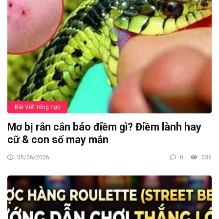
Bài Viết tổng hợp
Mơ bị rắn cắn báo điềm gì? Điềm lành hay
cữ & con số may mắn
05/06/2026
0
236