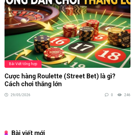
Bài Viết tổng hợp
Cược hàng Roulette (Street Bet) là gì?
Cách chơi thắng lớn
29/05/2026
0
246
Bài viết mới