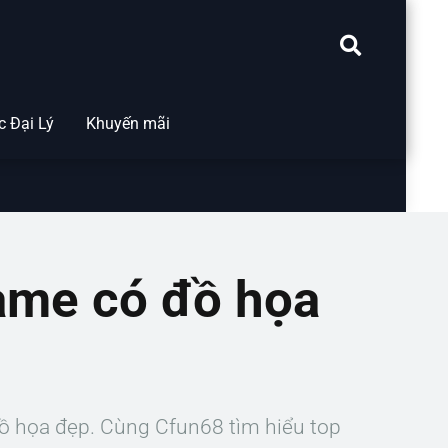
 Đại Lý
Khuyến mãi
ame có đồ họa
đồ họa đẹp. Cùng Cfun68 tìm hiểu top