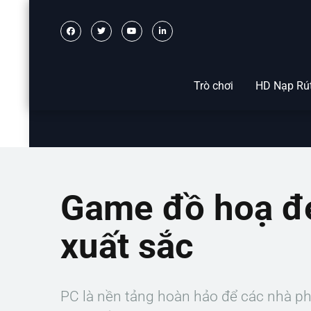
Trò chơi
HD Nạp Rú
Game đồ hoạ đẹ
xuất sắc
PC là nền tảng hoàn hảo để các nhà ph