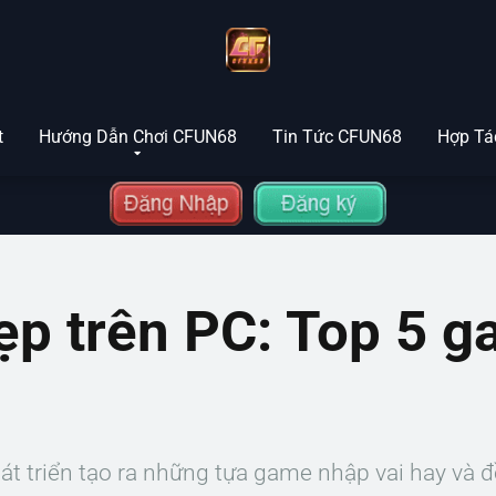
t
Hướng Dẫn Chơi CFUN68
Tin Tức CFUN68
Hợp Tác
p trên PC: Top 5 g
át triển tạo ra những tựa game nhập vai hay và 