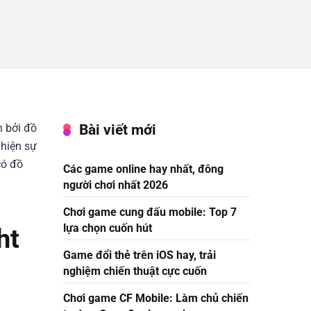
Bài viết mới
n bởi đồ
 hiện sự
có đồ
Các game online hay nhất, đông
người chơi nhất 2026
Chơi game cung đấu mobile: Top 7
lựa chọn cuốn hút
ht
Game đổi thẻ trên iOS hay, trải
nghiệm chiến thuật cực cuốn
Chơi game CF Mobile: Làm chủ chiến