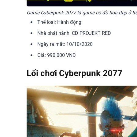
Game Cyberpunk 2077 là game có đồ hoạ đẹp ở tr
Thể loại: Hành động
Nhà phát hành: CD PROJEKT RED
Ngày ra mắt: 10/10/2020
Giá: 990.000 VND
Lối chơi Cyberpunk 2077