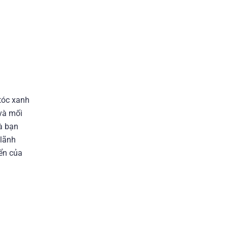
 tóc xanh
và mối
à bạn