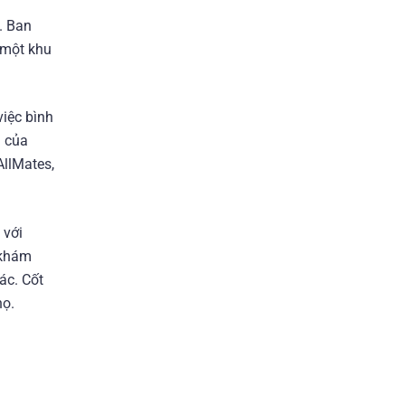
. Ban
 một khu
việc bình
i của
AllMates,
 với
 khám
ác. Cốt
họ.