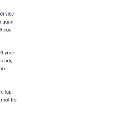
ới việc
ểm quan
ết cục
o Rhyme
 chơi,
 ấn
c tạp,
 một trò