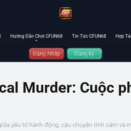
t
Hướng Dẫn Chơi CFUN68
Tin Tức CFUN68
Hợp Tác
l Murder: Cuộc ph
iữa yếu tố hành động, câu chuyện tình cảm và 