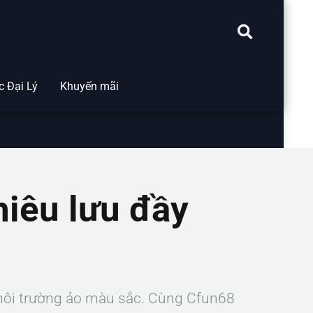
 Đại Lý
Khuyến mãi
iêu lưu đầy
môi trường ảo màu sắc. Cùng Cfun68