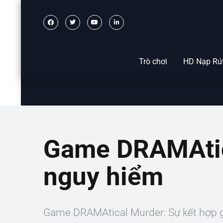
Trò chơi
HD Nạp Rú
Game DRAMAtica
nguy hiểm
Game DRAMAtical Murder: Sự kết hợp g