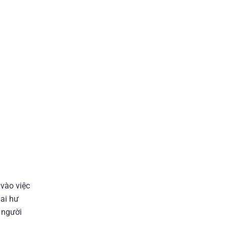
 vào việc
lai hư
 người