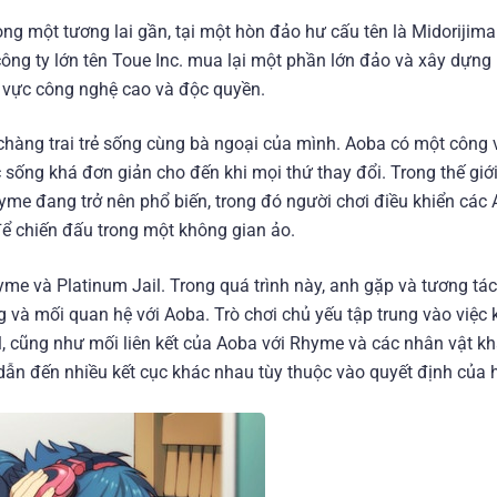
ng một tương lai gần, tại một hòn đảo hư cấu tên là Midorijima
công ty lớn tên Toue Inc. mua lại một phần lớn đảo và xây dựng
u vực công nghệ cao và độc quyền.
 chàng trai trẻ sống cùng bà ngoại của mình. Aoba có một công 
sống khá đơn giản cho đến khi mọi thứ thay đổi. Trong thế giớ
yme đang trở nên phổ biến, trong đó người chơi điều khiển các 
để chiến đấu trong một không gian ảo.
me và Platinum Jail. Trong quá trình này, anh gặp và tương tác
g và mối quan hệ với Aoba. Trò chơi chủ yếu tập trung vào việc
l, cũng như mối liên kết của Aoba với Rhyme và các nhân vật kh
 dẫn đến nhiều kết cục khác nhau tùy thuộc vào quyết định của 