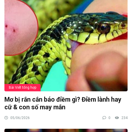
Bài Viết tổng hợp
Tải game Võ Lâm Việt Mobile chính thức –
Miễn phí siêu tốc
09/06/2026
0
226