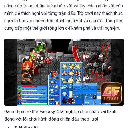
Lối chơi của Epic Battle Fantasy 4 còn được tô điểm bằng
những yếu tố hài hước và những nhiệm vụ phụ thú vị, giúp
làm phong phú và thú vị hơn. Bạn cũng có thể thu thập và
nâng cấp trang bị tìm kiếm bảo vật và tùy chỉnh nhân vật của
mình để thích nghi với từng trận đấu. Trò chơi này thách thức
người chơi với những trận đánh quái vật và câu đố, đồng thời
cung cấp một thế giới rộng lớn để khám phá và trải nghiệm.