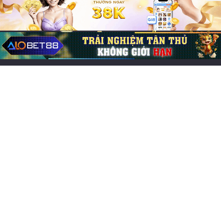
Bài Viết tổng hợp
Cược hàng Roulette (Street Bet) là gì?
Cách chơi thắng lớn
29/05/2026
0
242
Bài viết mới
Các game online hay nhất, đông người chơi nhất 2026
Chơi game cung đấu mobile: Top 7 lựa chọn cuốn hút
Game đổi thẻ trên iOS hay, trải nghiệm chiến thuật cực
cuốn
Chơi game CF Mobile: Làm chủ chiến trường Crossfire