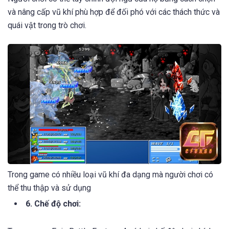
Trong game có nhiều loại vũ khí đa dạng mà người chơi có
thể thu thập và sử dụng. Những loại vũ khí này bao gồm đao,
kiếm, gậy, cung và nhiều loại khác. Mỗi loại vũ khí có các
đặc điểm riêng biệt chẳng hạn như sức mạnh tấn công, tầm
bắn, và các hiệu ứng đặc biệt như đốt cháy hoặc đóng băng.
Người chơi có thể tùy chỉnh đội ngũ của họ bằng cách chọn
và nâng cấp vũ khí phù hợp để đối phó với các thách thức và
quái vật trong trò chơi.