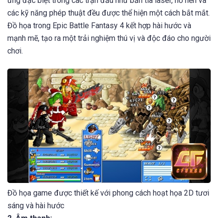
1. Đồ họa:
Đồ họa trong game Epic Battle Fantasy 4 được thiết kế với
phong cách hoạt họa 2D tươi sáng và hài hước. Môi trường
và các nhân vật trong trò chơi được vẽ rất chi tiết và đầy sắc
màu, tạo nên một thế giới thần thoại đầy sức sống. Các hiệu
ứng đặc biệt trong các trận đấu như bắn tia laser, nổ nền và
các kỹ năng phép thuật đều được thể hiện một cách bắt mắt.
Đồ họa trong Epic Battle Fantasy 4 kết hợp hài hước và
mạnh mẽ, tạo ra một trải nghiệm thú vị và độc đáo cho người
chơi.