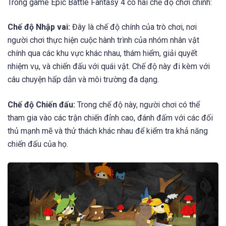
Trong game có nhiều loại vũ khí đa dạng mà người chơi có
thể thu thập và sử dụng
6. Chế độ chơi:
Trong game Epic Battle Fantasy 4 có hai chế độ chơi chính:
Chế độ Nhập vai:
Đây là chế độ chính của trò chơi, nơi
người chơi thực hiện cuộc hành trình của nhóm nhân vật
chính qua các khu vực khác nhau, thám hiểm, giải quyết
nhiệm vụ, và chiến đấu với quái vật. Chế độ này đi kèm với
câu chuyện hấp dẫn và môi trường đa dạng.
Chế độ Chiến đấu:
Trong chế độ này, người chơi có thể
tham gia vào các trận chiến đỉnh cao, đánh đấm với các đối
thủ mạnh mẽ và thử thách khác nhau để kiểm tra khả năng