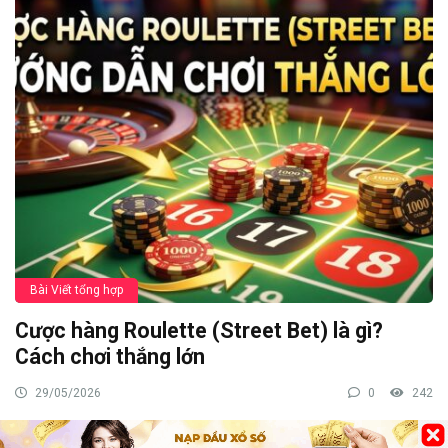
Bài Viết tổng hợp
Mơ bị rắn cắn báo điềm gì? Điềm lành hay
cữ & con số may mắn
05/06/2026
0
234