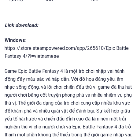
RAM
2 GB
4 GB
Đồ họa
Tương thích
Tương thích
DirectX 9.0c
DirectX 9.0c
Dung lượng
Khả dụng 300
Khả dụng 300
lưu trữ
MB
MB
Link download:
Windows
:
https://store.steampowered.com/app/265610/Epic Battle
Fantasy 4/?l=vietnamese
Game Epic Battle Fantasy 4 là một trò chơi nhập vai hành
động đầy màu sắc và hấp dẫn. Với đồ họa đáng yêu, âm