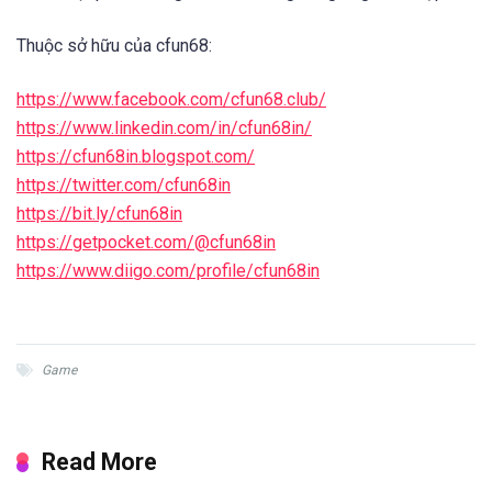
nhạc sống động, và lối chơi chiến đấu thú vị game đã thu hút
người chơi bằng cốt truyện phong phú và nhiều nhiệm vụ phụ
thú vị. Thế giới đa dạng của trò chơi cung cấp nhiều khu vực
để khám phá và nhiều quái vật để đánh bại. Sự kết hợp giữa
yếu tố hài hước và chiến đấu đỉnh cao đã làm nên một trải
nghiệm thú vị cho người chơi và Epic Battle Fantasy 4 đã trở
thành một phần không thể thiếu trong thế giới game nhập vai.
Thuộc sở hữu của cfun68:
https://www.facebook.com/cfun68.club/
https://www.linkedin.com/in/cfun68in/
https://cfun68in.blogspot.com/
https://twitter.com/cfun68in
https://bit.ly/cfun68in
https://getpocket.com/@cfun68in
https://www.diigo.com/profile/cfun68in