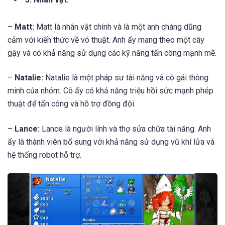
Game Epic Battle Fantasy 4 là một trò chơi nhập vai hành
động với lối chơi hành động chiến đấu theo lượt
3. Nhân vật:
–
Matt:
Matt là nhân vật chính và là một anh chàng dũng
cảm với kiến thức về võ thuật. Anh ấy mang theo một cây
gậy và có khả năng sử dụng các kỹ năng tấn công mạnh mẽ.
–
Natalie:
Natalie là một pháp sư tài năng và cô gái thông
minh của nhóm. Cô ấy có khả năng triệu hồi sức mạnh phép
thuật để tấn công và hỗ trợ đồng đội.
–
Lance:
Lance là người lính và thợ sửa chữa tài năng. Anh
ấy là thành viên bổ sung với khả năng sử dụng vũ khí lửa và
hệ thống robot hỗ trợ.