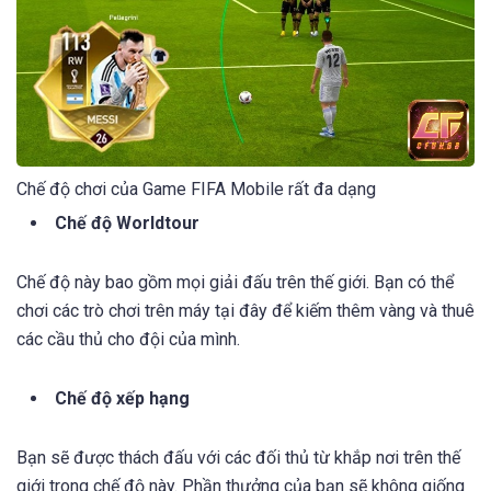
Chế độ chơi của Game FIFA Mobile rất đa dạng
Chế độ Worldtour
Chế độ này bao gồm mọi giải đấu trên thế giới. Bạn có thể
chơi các trò chơi trên máy tại đây để kiếm thêm vàng và thuê
các cầu thủ cho đội của mình.
Chế độ xếp hạng
Bạn sẽ được thách đấu với các đối thủ từ khắp nơi trên thế
giới trong chế độ này. Phần thưởng của bạn sẽ không giống