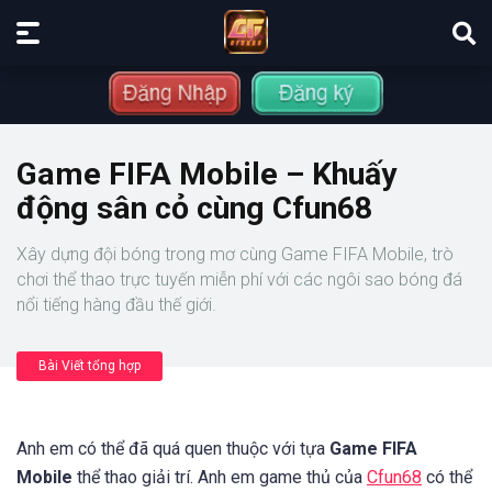
Game FIFA Mobile – Khuấy
động sân cỏ cùng Cfun68
Xây dựng đội bóng trong mơ cùng Game FIFA Mobile, trò
chơi thể thao trực tuyến miễn phí với các ngôi sao bóng đá
nổi tiếng hàng đầu thế giới.
Bài Viết tổng hợp
Anh em có thể đã quá quen thuộc với tựa
Game FIFA
Mobile
thể thao giải trí. Anh em game thủ của
Cfun68
có thể