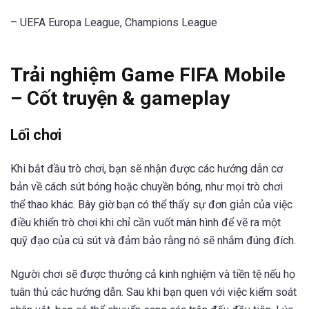
– UEFA Europa League, Champions League
Trải nghiệm Game FIFA Mobile
– Cốt truyện & gameplay
Lối chơi
Khi bắt đầu trò chơi, bạn sẽ nhận được các hướng dẫn cơ
bản về cách sút bóng hoặc chuyền bóng, như mọi trò chơi
thể thao khác. Bây giờ bạn có thể thấy sự đơn giản của việc
điều khiển trò chơi khi chỉ cần vuốt màn hình để vẽ ra một
quỹ đạo của cú sút và đảm bảo rằng nó sẽ nhắm đúng đích.
Người chơi sẽ được thưởng cả kinh nghiệm và tiền tệ nếu họ
tuân thủ các hướng dẫn. Sau khi bạn quen với việc kiểm soát