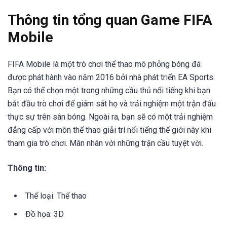
Thông tin tổng quan Game FIFA
Mobile
FIFA Mobile là một trò chơi thể thao mô phỏng bóng đá
được phát hành vào năm 2016 bởi nhà phát triển EA Sports.
Bạn có thể chọn một trong những cầu thủ nổi tiếng khi bạn
bắt đầu trò chơi để giám sát họ và trải nghiệm một trận đấu
thực sự trên sân bóng. Ngoài ra, bạn sẽ có một trải nghiệm
đẳng cấp với môn thể thao giải trí nổi tiếng thế giới này khi
tham gia trò chơi. Mãn nhãn với những trận cầu tuyệt vời.
Thông tin:
Thể loại: Thể thao
Đồ họa: 3D