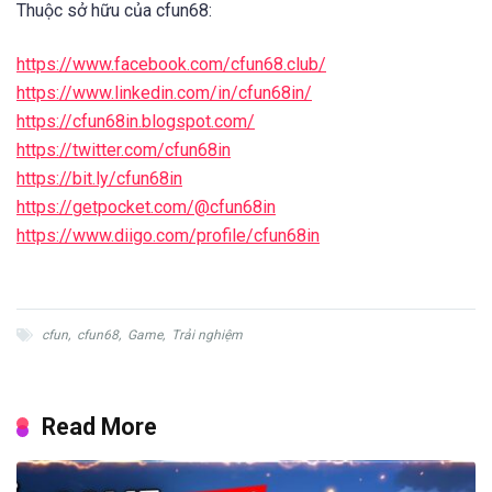
Thuộc sở hữu của cfun68:
https://www.facebook.com/cfun68.club/
https://www.linkedin.com/in/cfun68in/
https://cfun68in.blogspot.com/
https://twitter.com/cfun68in
https://bit.ly/cfun68in
https://getpocket.com/@cfun68in
https://www.diigo.com/profile/cfun68in
cfun
,
cfun68
,
Game
,
Trải nghiệm
Read More