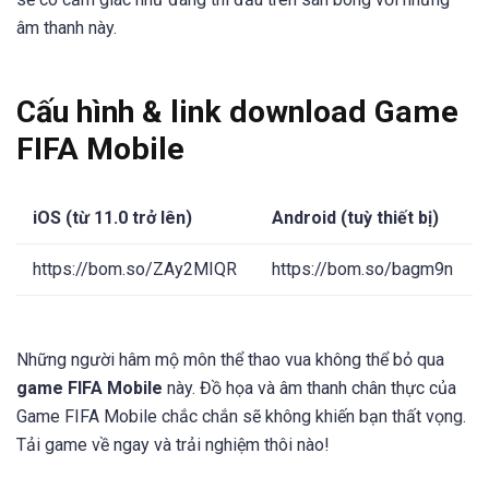
âm thanh này.
Cấu hình & link download Game
FIFA Mobile
iOS (từ 11.0 trở lên)
Android (tuỳ thiết bị)
https://bom.so/ZAy2MIQR
https://bom.so/bagm9n
Những người hâm mộ môn thể thao vua không thể bỏ qua
game FIFA Mobile
này. Đồ họa và âm thanh chân thực của
Game FIFA Mobile chắc chắn sẽ không khiến bạn thất vọng.
Tải game về ngay và trải nghiệm thôi nào!