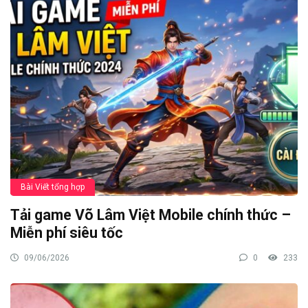
Bài Viết tổng hợp
Tải game Võ Lâm Việt Mobile chính thức –
Miễn phí siêu tốc
09/06/2026
0
233