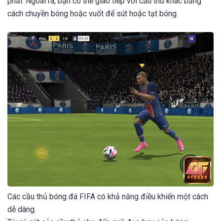
phải. Ngoài ra, bạn có thể giao tiếp với cầu thủ khác bằng
cách chuyền bóng hoặc vuốt để sút hoặc tạt bóng.
Các cầu thủ bóng đá FIFA có khả năng điều khiển một cách
dễ dàng.