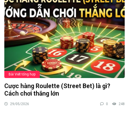
Bài Viết tổng hợp
Cược hàng Roulette (Street Bet) là gì?
Cách chơi thắng lớn
29/05/2026
0
248