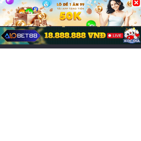
Tin Tức CFUN68
Chơi game cung đấu mobile: Top 7 lựa chọn
cuốn hút
27/07/2026
0
49