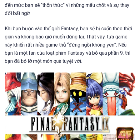
đến mức bạn sẽ “thổn thức” vì những mấu chốt và sự thay
đổi bất ngờ.
Khi bạn bước vào thế giới Fantasy, bạn sẽ bị cuốn theo thời
gian và không bao giờ muốn dừng lại. Thật vậy, tựa game
này khiến rất nhiều game thủ “đứng ngồi không yên”. Nếu
bạn là một fan của loạt phim Fantasy và bỏ qua phần 9, thì
bạn đã bỏ lỡ một món quà tuyệt vời.