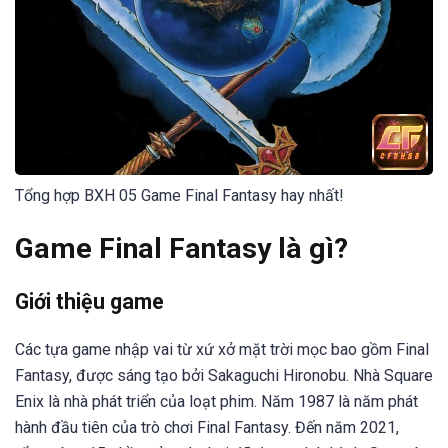
Tổng hợp BXH 05 Game Final Fantasy hay nhất!
Game Final Fantasy là gì?
Giới thiệu game
Các tựa game nhập vai từ xứ xở mặt trời mọc bao gồm Final
Fantasy, được sáng tạo bởi Sakaguchi Hironobu. Nhà Square
Enix là nhà phát triển của loạt phim. Năm 1987 là năm phát
hành đầu tiên của trò chơi Final Fantasy. Đến năm 2021,