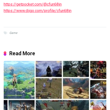
https://getpocket.com/@cfun68in
https://www.diigo.com/profile/cfun68in
Game
Read More