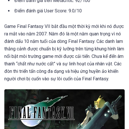
Điểm đánh giá trên Metacritic: 92/100
Điểm đánh giá User Score: 9.0/10
Game Final Fantasy VII bắt đầu một thời kỳ mới khi nó được
ra mắt vào năm 2007. Năm đó là một năm quan trọng vì nó
đánh dấu 10 năm tuổi của dòng Final Fantasy. Các danh lam
thắng cảnh được chuẩn bị kỹ lưỡng trên từng khung hình làm
nổi bật môi trường game mới được cải tiến. Chưa kể đến âm
thanh “chất như nước cất” và sự linh hoạt của nhân vật. Các
đòn thi triển tấn công đa dạng và hiệu ứng huyền ảo khiến
người chơi bị cuốn vào sự lôi cuốn của Final Fantasy.