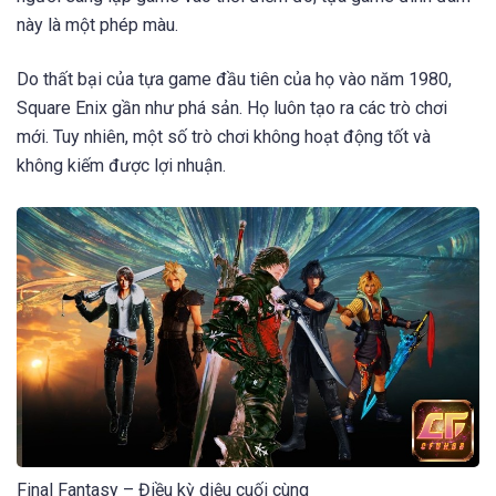
này là một phép màu.
Do thất bại của tựa game đầu tiên của họ vào năm 1980,
Square Enix gần như phá sản. Họ luôn tạo ra các trò chơi
mới. Tuy nhiên, một số trò chơi không hoạt động tốt và
không kiếm được lợi nhuận.
Final Fantasy – Điều kỳ diệu cuối cùng