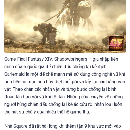
Game Final Fantasy XIV: Shadowbringers – gia nhập liên
minh của 6 quốc gia để chiến đấu chống lại kẻ địch
Garlemald là một đế chế mạnh mẽ sử dụng công nghệ vũ khí
tiên tiến có mục tiêu hủy diệt thế giới và lấy lại cân bằng vạn
vật. Theo chân các nhân vật và từng bước chống lại binh
đoàn tàn bạo với vũ khí tối tân. Những câu chuyện về những
người hùng chiến đấu chống lại kẻ ác cứu rỗi nhân loại luôn
thu hút sự chú ý của nhiều thế hệ game thủ.
Nhà Square đã rất hài lòng khi thêm tận 9 khu vực mới vào