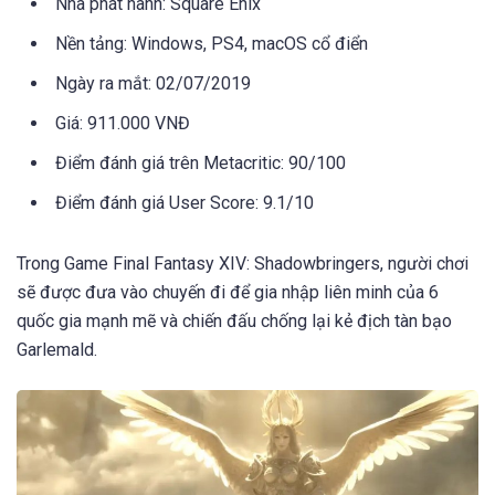
Nhà phát hành: Square Enix
Nền tảng: Windows, PS4, macOS cổ điển
Ngày ra mắt: 02/07/2019
Giá: 911.000 VNĐ
Điểm đánh giá trên Metacritic: 90/100
Điểm đánh giá User Score: 9.1/10
Trong Game Final Fantasy XIV: Shadowbringers, người chơi
sẽ được đưa vào chuyến đi để gia nhập liên minh của 6
quốc gia mạnh mẽ và chiến đấu chống lại kẻ địch tàn bạo
Garlemald.