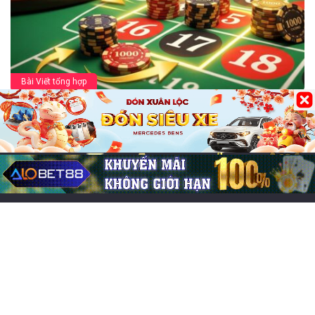
Bài Viết tổng hợp
Cược hàng Roulette (Street Bet) là gì?
Cách chơi thắng lớn
29/05/2026
0
250
Bài viết mới
Ứng dụng hack game online Android có hiệu quả và an
toàn?