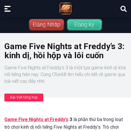
Game Five Nights at Freddy’s 3:
kinh dị, hồi hộp và lôi cuốn
Game Five Nights at Freddy’s 3 là một tựa game kinh dị khá
nổi tiếng hiện nay. Cùng Cfun68 tìm hiểu chi tiết về game qua
bài viết sau đây nhé.
Bài Viết tổng hợp
Game Five Nights at Freddy’s
3
là phần thứ ba trong loạt
trò chơi kinh dị nổi tiếng Five Nights at Freddy’s. Trò chơi