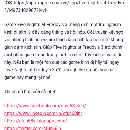
iOS
: https://apps.apple.com/vn/app/five-nights-at-freddys-
3/id973482987?l=vi
Game Five Nights at Freddy’s 3 mang đến một trải nghiệm
kinh dị tâm lý đầy căng thẳng và hồi hộp. Cốt truyện kết hợp
với những hình ảnh và âm thanh kịch tính tạo nên một không
gian đẫm kịch tính. Giúp Five Nights at Freddy’s 3 trở thành
một phần quan trọng trong loạt trò chơi đầy kinh dị và bí ẩn
này. Nếu bạn là một fan của các game kinh dị hãy tải ngay
Five Nights at Freddy’s 3 để trải nghiệm sự hồi hộp mà
game này mang lại nhé.
Thuộc sở hữu của cfun68:
https://www.facebook.com/cfun68.club/
https://www.linkedin.com/in/cfun68in/
https://cfun68in.blogspot.com/
https://twitter.com/cfun68in