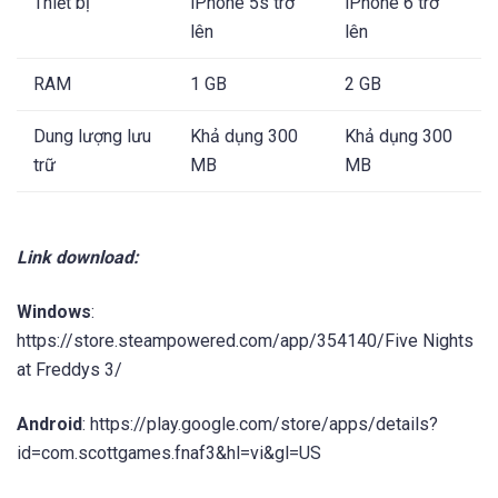
Thiết bị
iPhone 5s trở
iPhone 6 trở
lên
lên
RAM
1 GB
2 GB
Dung lượng lưu
Khả dụng 300
Khả dụng 300
trữ
MB
MB
Link download:
Windows
:
https://store.steampowered.com/app/354140/Five Nights
at Freddys 3/
Android
: https://play.google.com/store/apps/details?
id=com.scottgames.fnaf3&hl=vi&gl=US