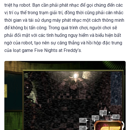
triệt hạ robot. Bạn cần phải phát nhạc để gọi chúng đến các
vị trí cụ thể trong trạm giải trí, đồng thời cũng phải cân nhắc
thời gian và tái sử dụng máy phát nhạc một cách thông minh
để không bị tấn công. Trong quá trình chơi, người chơi sẽ
phải đối mặt với các tình huống nguy hiểm và biểu hiện bất
ngờ của robot, tạo nên sự căng thẳng và hồi hộp đặc trưng
của loạt game Five Nights at Freddy’s.