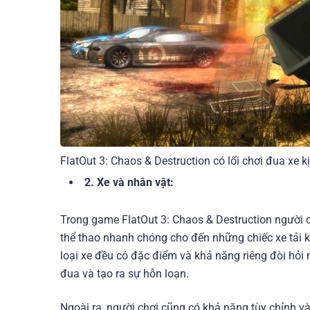
FlatOut 3: Chaos & Destruction có lối chơi đua xe kị
2. Xe và nhân vật:
Trong game FlatOut 3: Chaos & Destruction người c
thể thao nhanh chóng cho đến những chiếc xe tải 
loại xe đều có đặc điểm và khả năng riêng đòi hỏi
đua và tạo ra sự hỗn loạn.
Ngoài ra, người chơi cũng có khả năng tùy chỉnh v