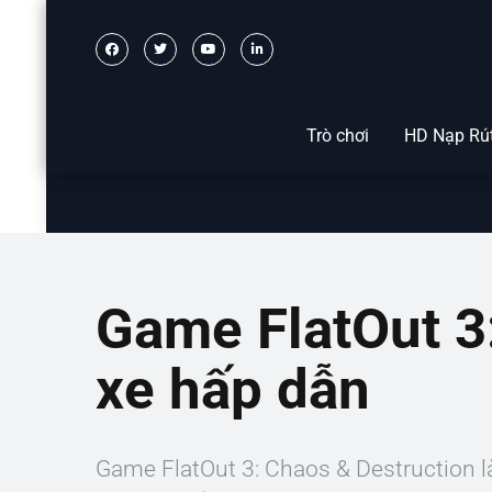
Trò chơi
HD Nạp Rú
Game FlatOut 3
xe hấp dẫn
Game FlatOut 3: Chaos & Destruction là