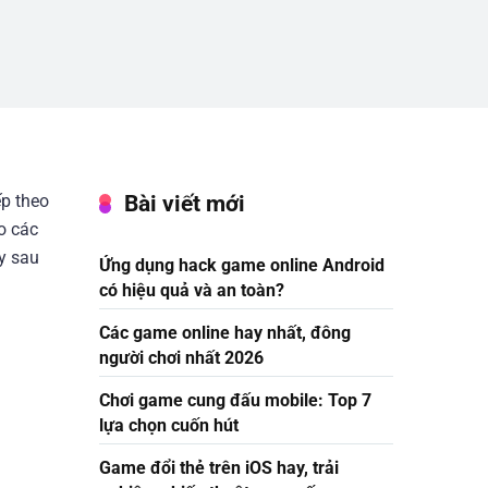
Bài viết mới
ếp theo
o các
ày sau
Ứng dụng hack game online Android
có hiệu quả và an toàn?
Các game online hay nhất, đông
người chơi nhất 2026
Chơi game cung đấu mobile: Top 7
lựa chọn cuốn hút
Game đổi thẻ trên iOS hay, trải