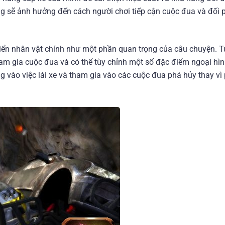
úng sẽ ảnh hưởng đến cách người chơi tiếp cận cuộc đua và đối 
riển nhân vật chính như một phần quan trọng của câu chuyện. T
am gia cuộc đua và có thể tùy chỉnh một số đặc điểm ngoại hìn
ng vào việc lái xe và tham gia vào các cuộc đua phá hủy thay vì