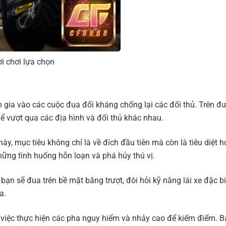
i chơi lựa chọn
 gia vào các cuộc đua đối kháng chống lại các đối thủ. Trên đ
ể vượt qua các địa hình và đối thủ khác nhau.
ày, mục tiêu không chỉ là về đích đầu tiên mà còn là tiêu diệt 
những tình huống hỗn loạn và phá hủy thú vị.
bạn sẽ đua trên bề mặt băng trượt, đòi hỏi kỹ năng lái xe đặc bi
a.
 việc thực hiện các pha nguy hiểm và nhảy cao để kiếm điểm. 