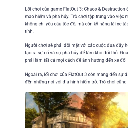
Lối chơi của game FlatOut 3: Chaos & Destruction 
mạo hiểm và phá hủy. Trò chơi tập trung vào việc
không chỉ yêu cầu tốc độ, mà còn kỹ năng lái xe t
tính.
Người chơi sẽ phải đối mặt với các cuộc đua đầy hỗ
tạo ra sự cố và sự phá hủy để làm khó đối thủ. Đua
phải làm tất cả mọi cách để ảnh hưởng đến xe đối 
Ngoài ra, lối chơi của FlatOut 3 còn mang đến sự 
đến những nơi với địa hình hiểm trở. Trò chơi cũng