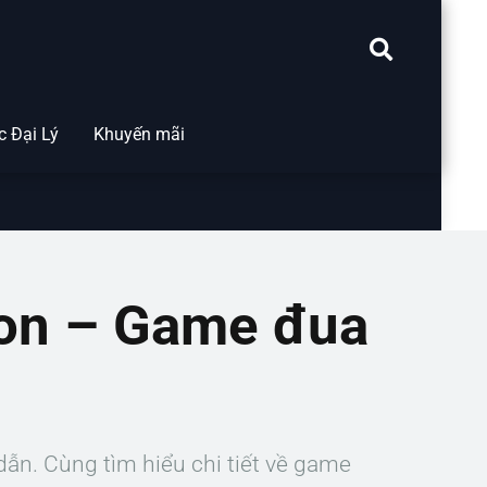
 Đại Lý
Khuyến mãi
ion – Game đua
dẫn. Cùng tìm hiểu chi tiết về game