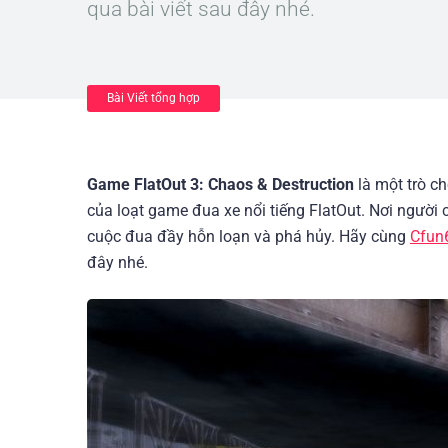
qua bài viết sau đây nhé.
Bài Viết tổng hợp
Game FlatOut 3: Chaos & Destruction
là một trò ch
của loạt game đua xe nổi tiếng FlatOut. Nơi người 
cuộc đua đầy hỗn loạn và phá hủy. Hãy cùng
Cfun
đây nhé.