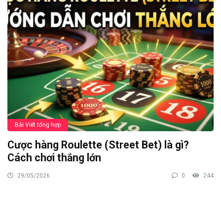
Bài Viết tổng hợp
Cược hàng Roulette (Street Bet) là gì?
Cách chơi thắng lớn
29/05/2026
0
244