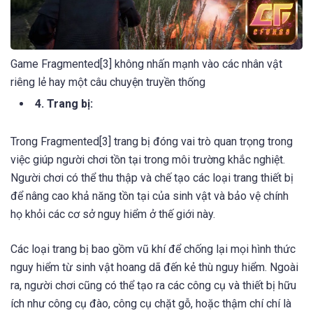
Game Fragmented[3] không nhấn mạnh vào các nhân vật
riêng lẻ hay một câu chuyện truyền thống
4. Trang bị:
Trong Fragmented[3] trang bị đóng vai trò quan trọng trong
việc giúp người chơi tồn tại trong môi trường khắc nghiệt.
Người chơi có thể thu thập và chế tạo các loại trang thiết bị
để nâng cao khả năng tồn tại của sinh vật và bảo vệ chính
họ khỏi các cơ sở nguy hiểm ở thế giới này.
Các loại trang bị bao gồm vũ khí để chống lại mọi hình thức
nguy hiểm từ sinh vật hoang dã đến kẻ thù nguy hiểm. Ngoài
ra, người chơi cũng có thể tạo ra các công cụ và thiết bị hữu
ích như công cụ đào, công cụ chặt gỗ, hoặc thậm chí chí là