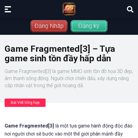
Game Fragmented[3] – Tựa
game sinh tồn đầy hấp dẫn
Game Fragmented[3] là game MMO sinh tồn đồ họa 3D đẹp,
âm thanh sống động. Người chơi chiến đấu, xây dựng nâng
cấp nhân vật trong thế giới hoang dã.
Bài Viết tổng hợp
Game Fragmented[3]
là một tựa game hành động độc đáo
nơi người chơi sẽ bước vào một thế giới phân mảnh đầy