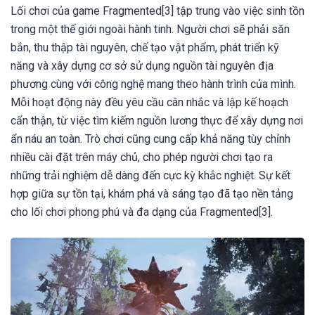
Lối chơi của game Fragmented[3] tập trung vào việc sinh tồn
trong một thế giới ngoài hành tinh. Người chơi sẽ phải săn
bắn, thu thập tài nguyên, chế tạo vật phẩm, phát triển kỹ
năng và xây dựng cơ sở sử dụng nguồn tài nguyên địa
phương cùng với công nghệ mang theo hành trình của mình.
Mỗi hoạt động này đều yêu cầu cân nhắc và lập kế hoạch
cẩn thận, từ việc tìm kiếm nguồn lương thực để xây dựng nơi
ẩn náu an toàn. Trò chơi cũng cung cấp khả năng tùy chỉnh
nhiều cài đặt trên máy chủ, cho phép người chơi tạo ra
những trải nghiệm dễ dàng đến cực kỳ khắc nghiệt. Sự kết
hợp giữa sự tồn tại, khám phá và sáng tạo đã tạo nền tảng
cho lối chơi phong phú và đa dạng của Fragmented[3].