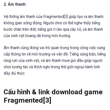
2. Âm thanh:
Hệ thống âm thanh của Fragmented[3] giúp tạo ra âm thanh
không gian sống động. Người chơi có thể nghe thấy tiếng
bước chân trên đất, tiếng gió rì rào qua cây cỏ, và âm thanh
của sinh vật hoang dã trong môi trường.
Âm thanh cũng đóng vai trò quan trọng trong công việc cung
cấp thông tin về môi trường và vấn đề. Tiếng súng bắn, tiếng
rùng rợn của sinh vật, và âm thanh mưa gió đều giúp người
chơi tương tác và thích nghi trong thế giới ngoại hành tinh
đầy đủ thức.
Cấu hình & link download game
Fragmented[3]