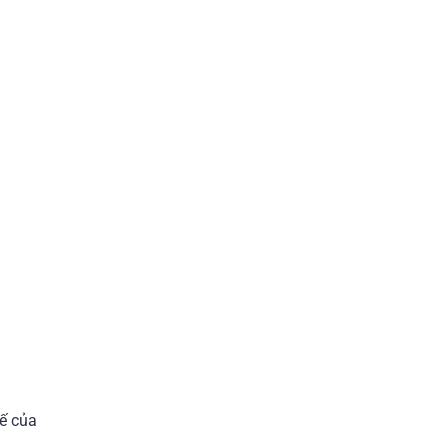
hế của