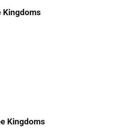
e Kingdoms
ee Kingdoms