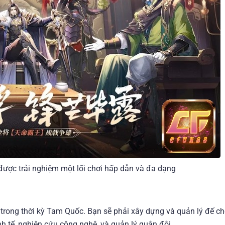
ược trải nghiệm một lối chơi hấp dẫn và đa dạng
trong thời kỳ Tam Quốc. Bạn sẽ phải xây dựng và quản lý đế c
nh tế, nghiên cứu công nghệ, và quản lý quân đội.