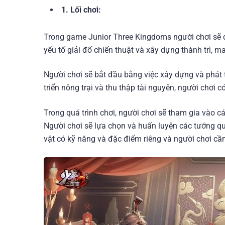
1. Lối chơi:
Trong game Junior Three Kingdoms người chơi sẽ đư
yếu tố giải đố chiến thuật và xây dựng thành trì, m
Người chơi sẽ bắt đầu bằng việc xây dựng và phát t
triển nông trại và thu thập tài nguyên, người chơi 
Trong quá trình chơi, người chơi sẽ tham gia vào c
Người chơi sẽ lựa chọn và huấn luyện các tướng q
vật có kỹ năng và đặc điểm riêng và người chơi cầ