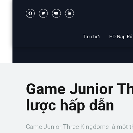
Trò chơi
HD Nạp Rú
Game Junior Th
lược hấp dẫn
Game Junior Three Kingdoms là một thể 