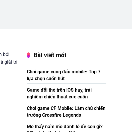
Bài viết mới
n bởi
 giải trí
Chơi game cung đấu mobile: Top 7
lựa chọn cuốn hút
Game đổi thẻ trên iOS hay, trải
nghiệm chiến thuật cực cuốn
Chơi game CF Mobile: Làm chủ chiến
trường Crossfire Legends
Mo thấy nấm mồ đánh lô đề con gì?