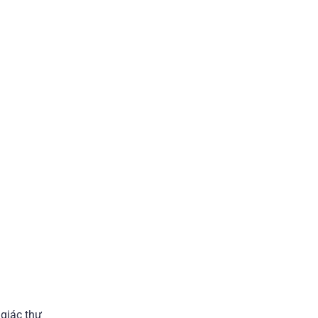
 giác thư