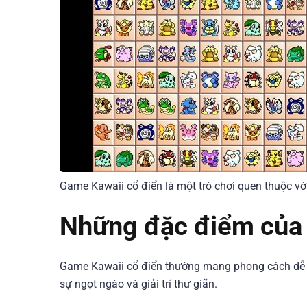
Game Kawaii cổ điển là một trò chơi quen thuộc vớ
Những đặc điểm của 
Game Kawaii cổ điển thường mang phong cách dễ th
sự ngọt ngào và giải trí thư giãn.