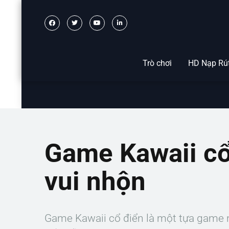
Trò chơi
HD Nạp Rú
Game Kawaii cổ
vui nhộn
Game Kawaii cổ điển là một tựa game nố