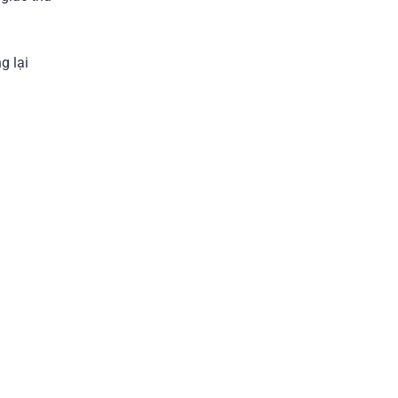
g lại