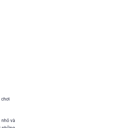
 chơi
ụ nhỏ và
ới những