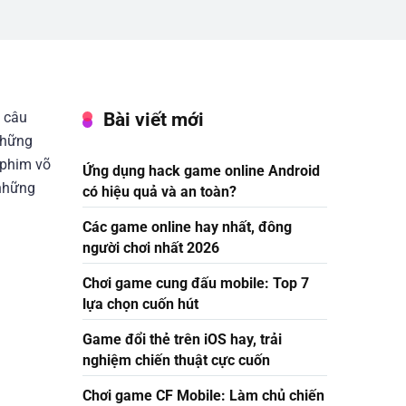
Bài viết mới
g câu
những
 phim võ
Ứng dụng hack game online Android
những
có hiệu quả và an toàn?
Các game online hay nhất, đông
người chơi nhất 2026
Chơi game cung đấu mobile: Top 7
lựa chọn cuốn hút
Game đổi thẻ trên iOS hay, trải
nghiệm chiến thuật cực cuốn
Chơi game CF Mobile: Làm chủ chiến