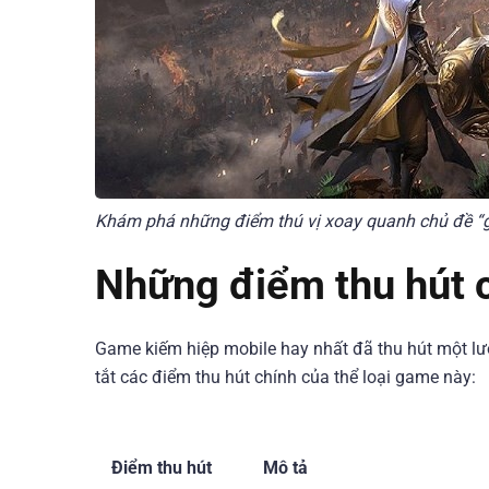
Khám phá những điểm thú vị xoay quanh chủ đề “
Những điểm thu hút 
Game kiếm hiệp mobile hay nhất đã thu hút một lư
tắt các điểm thu hút chính của thể loại game này:
Điểm thu hút
Mô tả