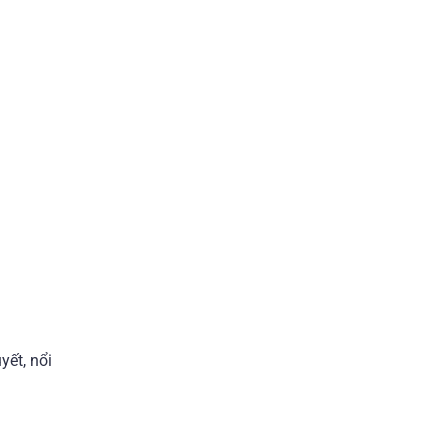
yết, nổi