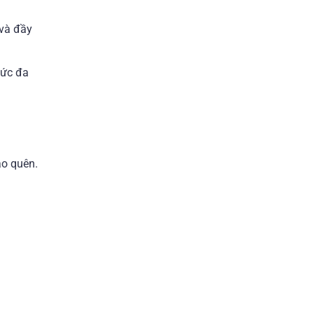
 và đầy
hức đa
ào quên.