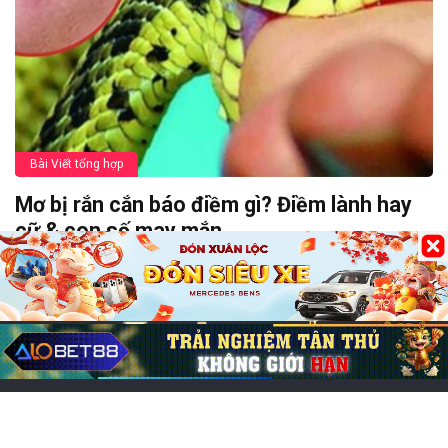
Tải game Võ Lâm Việt Mobile chính thức –
Miễn phí siêu tốc
09/06/2026
0
224
Bài Viết tổng hợp