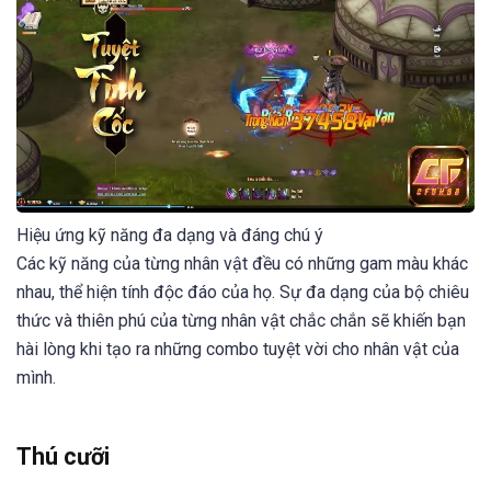
Hiệu ứng kỹ năng đa dạng và đáng chú ý
Các kỹ năng của từng nhân vật đều có những gam màu khác
nhau, thể hiện tính độc đáo của họ. Sự đa dạng của bộ chiêu
thức và thiên phú của từng nhân vật chắc chắn sẽ khiến bạn
hài lòng khi tạo ra những combo tuyệt vời cho nhân vật của
mình.
Thú cưỡi