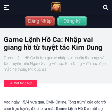
Game Lệnh Hồ Ca: Nhập vai
giang hồ từ tuyệt tác Kim Dung
Game Lệnh Hồ Ca là tựa game nhập vai chuẩn theo nguyên
tác truyện Tiếu Ngạo Giang Hồ của Kim Dung – đồ họa đẹp
mắt, hệ thống PK cực đã
Bài Viết tổng hợp
Vào ngày 15/4 vừa qua, CMN Online, “ông trùm” của các trò
chơi trực tuyến, đã cho ra mắt
Game Lệnh Hồ Ca
, một sự