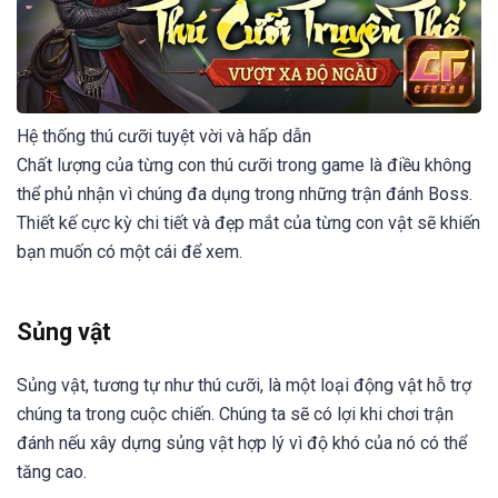
Hệ thống thú cưỡi tuyệt vời và hấp dẫn
Chất lượng của từng con thú cưỡi trong game là điều không
thể phủ nhận vì chúng đa dụng trong những trận đánh Boss.
Thiết kế cực kỳ chi tiết và đẹp mắt của từng con vật sẽ khiến
bạn muốn có một cái để xem.
Sủng vật
Sủng vật, tương tự như thú cưỡi, là một loại động vật hỗ trợ
chúng ta trong cuộc chiến. Chúng ta sẽ có lợi khi chơi trận
đánh nếu xây dựng sủng vật hợp lý vì độ khó của nó có thể
tăng cao.