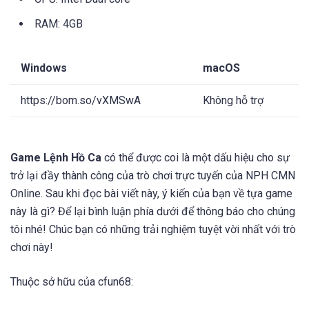
Nhạc nền của trò chơi được xây dựng rất tốt
Link download Game Lệnh Hồ
Ca
Hệ điều hành: Win 7 trở lên
CPU: Intel Dual core
RAM: 4GB
Windows
macOS
https://bom.so/vXMSwA
Không hỗ trợ