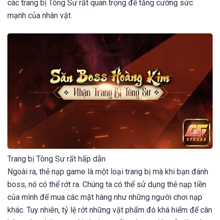
các trang bị Tông Sư rất quan trọng để tăng cường sức
mạnh của nhân vật.
Trang bị Tông Sư rất hấp dẫn
Ngoài ra, thẻ nạp game là một loại trang bị mà khi bạn đánh
boss, nó có thể rớt ra. Chúng ta có thể sử dụng thẻ nạp tiền
của mình để mua các mặt hàng như những người chơi nạp
khác. Tuy nhiên, tỷ lệ rớt những vật phẩm đó khá hiếm để cân