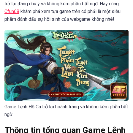
trở lại đáng chú ý và không kém phần bất ngờ. Hãy cùng
Cfun68
khám phá xem tựa game trên có phải là một siêu
phẩm đánh dấu sự hồi sinh của webgame không nhé!
Game Lệnh Hồ Ca trở lại hoành tráng và không kém phần bất
ngờ
Thông tin tổng quan Game Lệnh