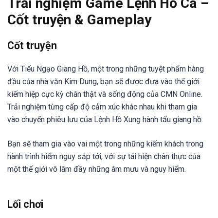
Trải nghiệm Game Lệnh Hồ Ca –
Cốt truyện & Gameplay
Cốt truyện
Với Tiếu Ngạo Giang Hồ, một trong những tuyệt phẩm hàng
đầu của nhà văn Kim Dung, bạn sẽ được đưa vào thế giới
kiếm hiệp cực kỳ chân thật và sống động của CMN Online.
Trải nghiệm từng cấp độ cảm xúc khác nhau khi tham gia
vào chuyến phiêu lưu của Lệnh Hồ Xung hành tẩu giang hồ.
Bạn sẽ tham gia vào vai một trong những kiếm khách trong
hành trình hiểm nguy sắp tới, với sự tái hiện chân thực của
một thế giới võ lâm đầy những âm mưu và nguy hiểm.
Lối chơi