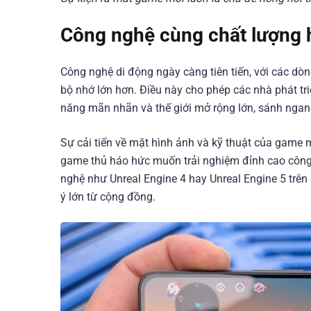
Công nghệ cùng chất lượng h
Công nghệ di động ngày càng tiên tiến, với các dò
bộ nhớ lớn hơn. Điều này cho phép các nhà phát t
năng mãn nhãn và thế giới mở rộng lớn, sánh ngan
Sự cải tiến về mặt hình ảnh và kỹ thuật của game m
game thủ háo hức muốn trải nghiệm đỉnh cao công
nghệ như Unreal Engine 4 hay Unreal Engine 5 trên
ý lớn từ cộng đồng.