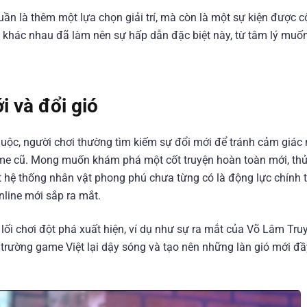
n là thêm một lựa chọn giải trí, mà còn là một sự kiện được 
h khác nhau đã làm nên sự hấp dẫn đặc biệt này, từ tâm lý muố
i và đổi gió
huộc, người chơi thường tìm kiếm sự đổi mới để tránh cảm giá
me cũ. Mong muốn khám phá một cốt truyện hoàn toàn mới, thử
hệ thống nhân vật phong phú chưa từng có là động lực chính 
line mới sắp ra mắt.
lối chơi đột phá xuất hiện, ví dụ như sự ra mắt của Võ Lâm Tru
 trường game Việt lại dậy sóng và tạo nên những làn gió mới đ