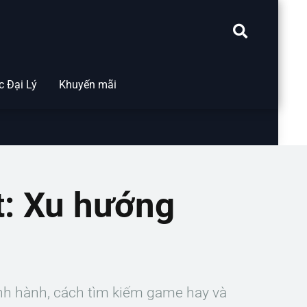
 Đại Lý
Khuyến mãi
t: Xu hướng
nh hành, cách tìm kiếm game hay và