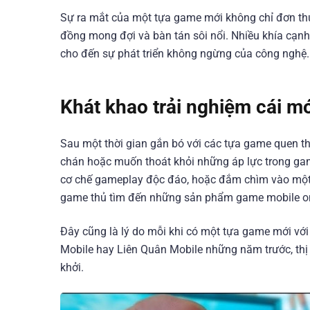
Sự ra mắt của một tựa game mới không chỉ đơn thuầ
đồng mong đợi và bàn tán sôi nổi. Nhiều khía cạn
cho đến sự phát triển không ngừng của công nghệ.
Khát khao trải nghiệm cái mớ
Sau một thời gian gắn bó với các tựa game quen t
chán hoặc muốn thoát khỏi những áp lực trong ga
cơ chế gameplay độc đáo, hoặc đắm chìm vào một 
game thủ tìm đến những sản phẩm game mobile on
Đây cũng là lý do mỗi khi có một tựa game mới với 
Mobile hay Liên Quân Mobile những năm trước, thị
khởi.