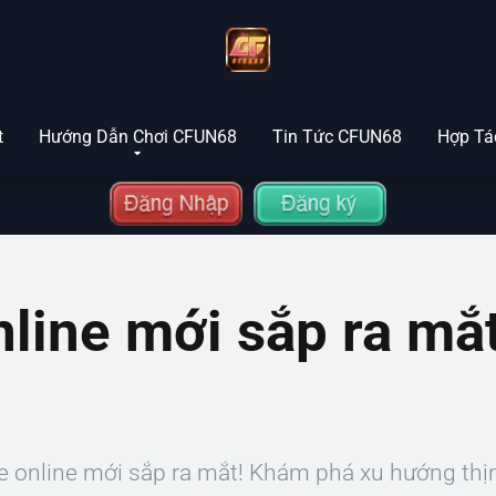
t
Hướng Dẫn Chơi CFUN68
Tin Tức CFUN68
Hợp Tác
line mới sắp ra mắ
 online mới sắp ra mắt! Khám phá xu hướng thị