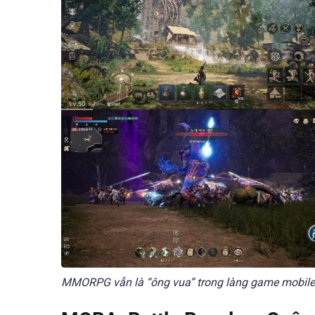
MMORPG vẫn là “ông vua” trong làng game mobile 