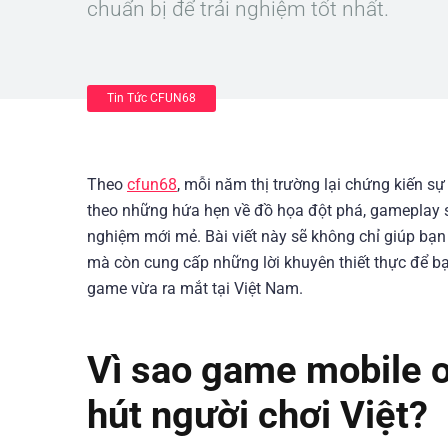
chuẩn bị để trải nghiệm tốt nhất.
Tin Tức CFUN68
Theo
cfun68
, mỗi năm thị trường lại chứng kiến 
theo những hứa hẹn về đồ họa đột phá, gameplay s
nghiệm mới mẻ. Bài viết này sẽ không chỉ giúp bạ
mà còn cung cấp những lời khuyên thiết thực để bạ
game vừa ra mắt tại Việt Nam.
Vì sao game mobile o
hút người chơi Việt?