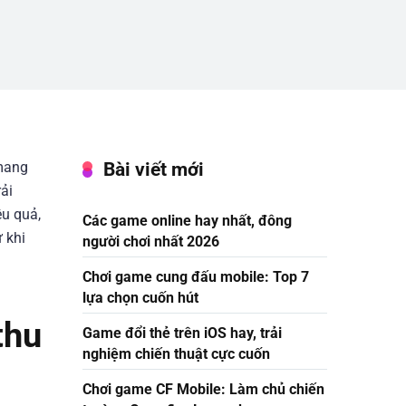
Bài viết mới
 mang
ải
ệu quả,
Các game online hay nhất, đông
 khi
người chơi nhất 2026
Chơi game cung đấu mobile: Top 7
lựa chọn cuốn hút
thu
Game đổi thẻ trên iOS hay, trải
nghiệm chiến thuật cực cuốn
Chơi game CF Mobile: Làm chủ chiến