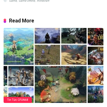
Game
,
Game offline
,
minecraft
Read More
Tin Tức CFUN68