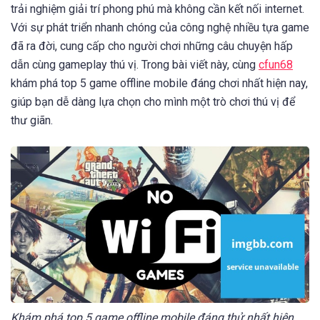
trải nghiệm giải trí phong phú mà không cần kết nối internet.
Với sự phát triển nhanh chóng của công nghệ nhiều tựa game
đã ra đời, cung cấp cho người chơi những câu chuyện hấp
dẫn cùng gameplay thú vị. Trong bài viết này, cùng
cfun68
khám phá top 5 game offline mobile đáng chơi nhất hiện nay,
giúp bạn dễ dàng lựa chọn cho mình một trò chơi thú vị để
thư giãn.
Khám phá top 5 game offline mobile đáng thử nhất hiện