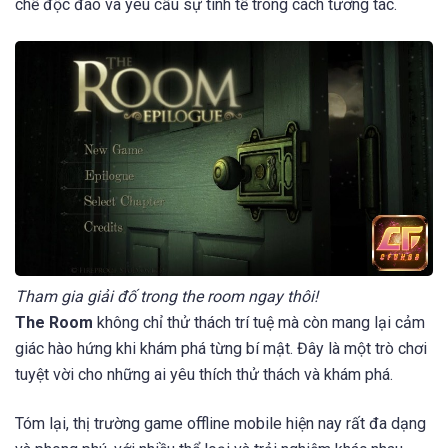
chế độc đáo và yêu cầu sự tinh tế trong cách tương tác.
Tham gia giải đố trong the room ngay thôi!
The Room
không chỉ thử thách trí tuệ mà còn mang lại cảm
giác hào hứng khi khám phá từng bí mật. Đây là một trò chơi
tuyệt vời cho những ai yêu thích thử thách và khám phá.
Tóm lại, thị trường game offline mobile hiện nay rất đa dạng