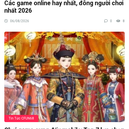
Các game online hay nhất, đông người chơi
nhất 2026
06/08/2026
0
8
Tin Tức CFUN68