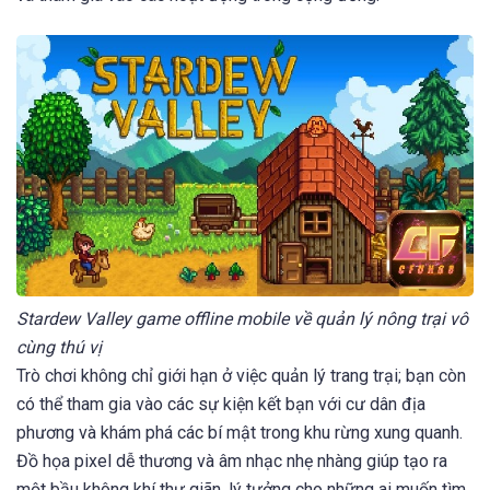
Stardew Valley game offline mobile về quản lý nông trại vô
cùng thú vị
Trò chơi không chỉ giới hạn ở việc quản lý trang trại; bạn còn
có thể tham gia vào các sự kiện kết bạn với cư dân địa
phương và khám phá các bí mật trong khu rừng xung quanh.
Đồ họa pixel dễ thương và âm nhạc nhẹ nhàng giúp tạo ra
một bầu không khí thư giãn, lý tưởng cho những ai muốn tìm