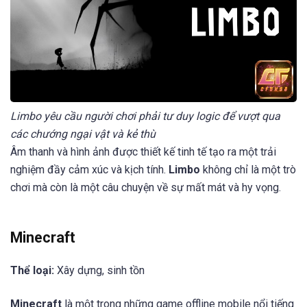
Limbo yêu cầu người chơi phải tư duy logic để vượt qua
các chướng ngại vật và kẻ thù
Âm thanh và hình ảnh được thiết kế tinh tế tạo ra một trải
nghiệm đầy cảm xúc và kịch tính.
Limbo
không chỉ là một trò
chơi mà còn là một câu chuyện về sự mất mát và hy vọng.
Minecraft
Thể loại:
Xây dựng, sinh tồn
Minecraft
là một trong những game offline mobile nổi tiếng