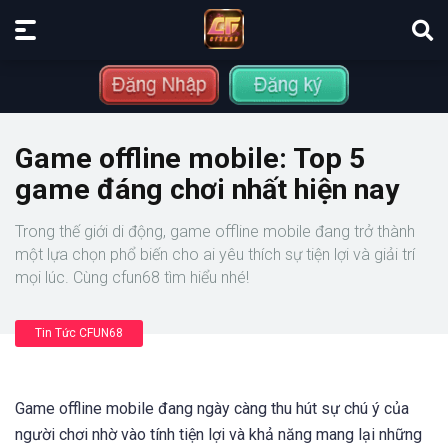
Game offline mobile: Top 5
game đáng chơi nhất hiện nay
Trong thế giới di động, game offline mobile đang trở thành
một lựa chọn phổ biến cho ai yêu thích sự tiện lợi và giải trí
mọi lúc. Cùng cfun68 tìm hiểu nhé!
Tin Tức CFUN68
Game offline mobile đang ngày càng thu hút sự chú ý của
người chơi nhờ vào tính tiện lợi và khả năng mang lại những