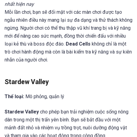
nhất hiện nay
Mỗi lần chơi, bạn sẽ đối mặt với các màn chơi được tạo
ngẫu nhiên điều này mang lại sự đa dạng và thử thách không
ngừng. Người chơi có thể thu thập vũ khí trang bị và kỹ năng
mới để nâng cao sức mạnh, đồng thời chiến đấu với nhiều
loại kẻ thù và boss độc đáo.
Dead Cells
không chỉ là một
trò chơi hành động mà còn là bài kiểm tra kỹ năng và sự kiên
nhẫn của người chơi.
Stardew Valley
Thể loại:
Mô phỏng, quản lý
Stardew Valley
cho phép bạn trải nghiệm cuộc sống nông
dân trong một thị trấn yên bình. Bạn sẽ bắt đầu với một
mảnh đất nhỏ và nhiệm vụ trồng trọt, nuôi dưỡng động vật
và tham gia vào các hoạt động trong cộng đồng.