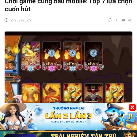
Chơi game cung đấu mobile: Top 7 lựa chọn
cuốn hút
27/07/2026
0
48
Tin Tức CFUN68
Game đổi thẻ trên iOS hay, trải nghiệm