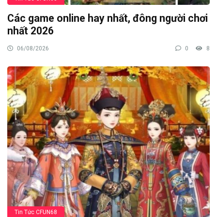
Các game online hay nhất, đông người chơi
nhất 2026
06/08/2026
0
8
Tin Tức CFUN68