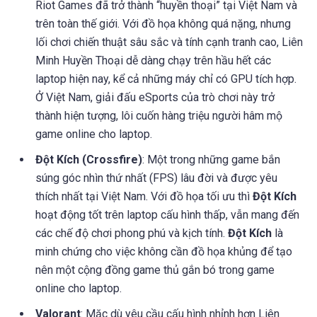
Riot Games đã trở thành “huyền thoại” tại Việt Nam và
trên toàn thế giới. Với đồ họa không quá nặng, nhưng
lối chơi chiến thuật sâu sắc và tính cạnh tranh cao, Liên
Minh Huyền Thoại dễ dàng chạy trên hầu hết các
laptop hiện nay, kể cả những máy chỉ có GPU tích hợp.
Ở Việt Nam, giải đấu eSports của trò chơi này trở
thành hiện tượng, lôi cuốn hàng triệu người hâm mộ
game online cho laptop.
Đột Kích (Crossfire)
: Một trong những game bắn
súng góc nhìn thứ nhất (FPS) lâu đời và được yêu
thích nhất tại Việt Nam. Với đồ họa tối ưu thì
Đột Kích
hoạt động tốt trên laptop cấu hình thấp, vẫn mang đến
các chế độ chơi phong phú và kịch tính.
Đột Kích
là
minh chứng cho việc không cần đồ họa khủng để tạo
nên một cộng đồng game thủ gắn bó trong game
online cho laptop.
Valorant
: Mặc dù yêu cầu cấu hình nhỉnh hơn Liên