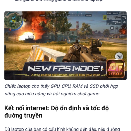
Chiếc laptop cho thấy GPU, CPU, RAM và SSD phối hợp
nâng cao hiệu năng và trải nghiệm chơi game
Kết nối internet: Độ ổn định và tốc độ
đường truyền
Dù laptop của bạn có cấu hình khủng đến đâu, nếu đường