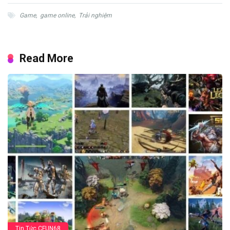
Game
,
game online
,
Trải nghiệm
Read More
Tin Tức CFUN68