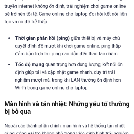
truyền internet không ổn định, trải nghiệm chơi game online
sẽ trở nên tồi tệ. Game online cho laptop đòi hỏi kết nối liên
tục và có độ trễ thấp.
Thời gian phản hồi (ping)
giữa thiết bị và máy chủ
quyết định độ mượt khi chơi game online; ping thấp
đảm bảo trơn tru, ping cao dẫn đến thao tác chậm.
Tốc độ mạng
quan trọng hơn dung lượng; kết nối ổn
định giúp tải và cập nhật game nhanh, duy trì trải
nghiệm mượt mà, trong khi LAN thường ổn định hơn
Wi-Fi trong game online cho laptop.
Màn hình và tản nhiệt: Những yếu tố thường
bị bỏ qua
Ngoài các thành phần chính, màn hình và hệ thống tản nhiệt
cũng đóng vai trò không nhỏ trong việc định hình trải nghiệm