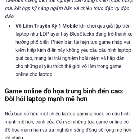
Valorant mang đến trải nghiệm bắn súng chiến thuật mượt
mà, kết hợp kỹ năng ngắm bắn và chiêu thức đặc vụ độc
đáo
Võ Lâm Truyền Kỳ 1 Mobile
khi chơi qua giả lập trên
laptop như LDPlayer hay BlueStacks đang trở thành xu
hướng phổ biến. Phiên bản tái hiện tựa game nhập vai
kiếm hiệp kinh điển này không yêu cầu cấu hình laptop
quá cao, mang lại trải nghiệm hoài niệm và hấp dẫn
cho những ai yêu thích thế giới võ lâm trong game
online cho laptop.
Game online đồ họa trung bình đến cao:
Đòi hỏi laptop mạnh mẽ hơn
Nếu bạn sở hữu một chiếc laptop gaming hoặc có cấu hình
mạnh mẽ hơn, cánh cửa đến với những tựa game online có
đồ họa mãn nhãn và trải nghiệm sống động sẽ rộng mở hơn
rất nhiều.