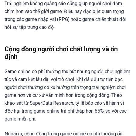
Trải nghiệm không quảng cáo cũng giúp người chơi đắm
chìm hơn vào thế giới game. Điều này đặc biệt quan trọng
trong các game nhập vai (RPG) hoặc game chiến thuật đòi
hỏi sự tập trung cao độ.
Cộng đồng người chơi chất lượng và ổn
định
Game online có phí thường thu hút những người chơi nghiêm
túc và cam kết lâu dài với trò chơi. Khi đã đầu tư tiền bạc,
người chơi thường có xu hướng trân trọng trải nghiệm chơi
game hơn và cư xử văn minh hơn trong cộng đồng. Theo
khảo sát từ SuperData Research, tỷ lệ báo cáo về hành vi
độc hại trong game online trả phí thấp hơn 65% so với các
game miễn phí.
Ngoài ra, cộng đồng trong game online có phí thường ổn