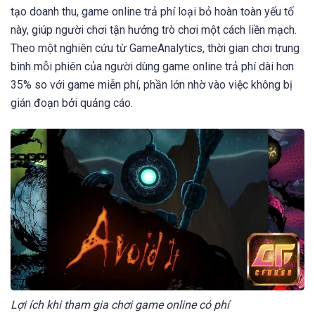
tạo doanh thu, game online trả phí loại bỏ hoàn toàn yếu tố
này, giúp người chơi tận hưởng trò chơi một cách liền mạch.
Theo một nghiên cứu từ GameAnalytics, thời gian chơi trung
bình mỗi phiên của người dùng game online trả phí dài hơn
35% so với game miễn phí, phần lớn nhờ vào việc không bị
gián đoạn bởi quảng cáo.
Lợi ích khi tham gia chơi game online có phí