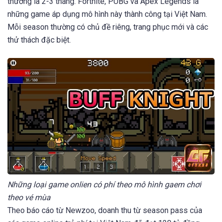
thường là 2-3 tháng. Fortnite, PUBG và Apex Legends là
những game áp dụng mô hình này thành công tại Việt Nam.
Mỗi season thường có chủ đề riêng, trang phục mới và các
thử thách đặc biệt.
Những loại game onlien có phí theo mô hình gaem chơi
theo vé mùa
Theo báo cáo từ Newzoo, doanh thu từ season pass của