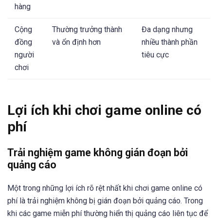
hàng
Cộng
Thường trưởng thành
Đa dạng nhưng
đồng
và ổn định hơn
nhiều thành phần
người
tiêu cực
chơi
Lợi ích khi chơi game online có
phí
Trải nghiệm game không gián đoạn bởi
quảng cáo
Một trong những lợi ích rõ rệt nhất khi chơi game online có
phí là trải nghiệm không bị gián đoạn bởi quảng cáo. Trong
khi các game miễn phí thường hiển thị quảng cáo liên tục để