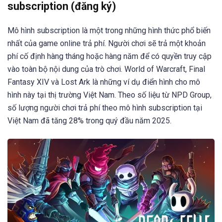
subscription (đăng ký)
Mô hình subscription là một trong những hình thức phổ biến
nhất của game online trả phí. Người chơi sẽ trả một khoản
phí cố định hàng tháng hoặc hàng năm để có quyền truy cập
vào toàn bộ nội dung của trò chơi. World of Warcraft, Final
Fantasy XIV và Lost Ark là những ví dụ điển hình cho mô
hình này tại thị trường Việt Nam. Theo số liệu từ NPD Group,
số lượng người chơi trả phí theo mô hình subscription tại
Việt Nam đã tăng 28% trong quý đầu năm 2025.