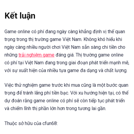
Kết luận
Game online có phí đang ngày càng khẳng định vị thế quan
trọng trong thị trường game Việt Nam. Không khó hiểu khi
ngày càng nhiều người chơi Việt Nam sẵn sàng chi tiền cho
những
trải nghiệm game
đáng giá. Thị trường game online
có phí tại Việt Nam đang trong giai đoạn phát triển mạnh mẽ,
với sự xuất hiện của nhiều tựa game đa dạng và chất lượng.
Việc thử nghiệm game trước khi mua cũng là một bước quan
trọng để tránh lãng phí tiền bạc. Với xu hướng hiện tại, có thể
dự đoán rằng game online có phí sẽ còn tiếp tục phát triển
và chiếm lĩnh thị phần lớn hơn trong tương lai gần.
Thuộc sở hữu của cfun68: