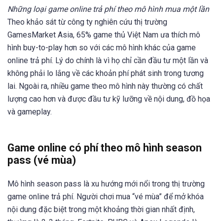
Những loại game online trả phí theo mô hình mua một lần
Theo khảo sát từ công ty nghiên cứu thị trường
GamesMarket Asia, 65% game thủ Việt Nam ưa thích mô
hình buy-to-play hơn so với các mô hình khác của game
online trả phí. Lý do chính là vì họ chỉ cần đầu tư một lần và
không phải lo lắng về các khoản phí phát sinh trong tương
lai. Ngoài ra, nhiều game theo mô hình này thường có chất
lượng cao hơn và được đầu tư kỹ lưỡng về nội dung, đồ họa
và gameplay.
Game online có phí theo mô hình season
pass (vé mùa)
Mô hình season pass là xu hướng mới nổi trong thị trường
game online trả phí. Người chơi mua “vé mùa” để mở khóa
nội dung đặc biệt trong một khoảng thời gian nhất định,