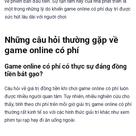
về phiên bản đầu tiên. Sự tận tâm này của nhà phát triển là
một trong những lý do khiến game online có phí duy trì được
sức hút lâu dài với người chơi.
Những câu hỏi thường gặp về
game online có phí
Game online có phí có thực sự đáng đồng
tiền bát gạo?
Câu hỏi về giá trị đồng tiền khi chơi game online có phí luôn
được nhiều người quan tâm. Tuy nhiên, nhiều nghiên cứu cho
thấy, tính theo chi phí trên mỗi giờ giải trí, game online có phí
thường rất kinh tế so với các hình thức giải trí khác như xem
phim tại rạp hay đi ăn uống ngoài.