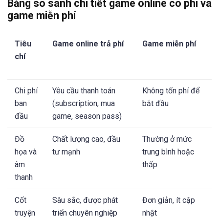
Bảng so sánh chi tiết game online có phí và
game miễn phí
Tiêu
Game online trả phí
Game miễn phí
chí
Chi phí
Yêu cầu thanh toán
Không tốn phí để
ban
(subscription, mua
bắt đầu
đầu
game, season pass)
Đồ
Chất lượng cao, đầu
Thường ở mức
họa và
tư mạnh
trung bình hoặc
âm
thấp
thanh
Cốt
Sâu sắc, được phát
Đơn giản, ít cập
truyện
triển chuyên nghiệp
nhật