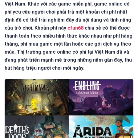
Việt Nam. Khác với các game miễn phí, game online có
phí yêu cầu người chơi phải trả một khoản chi phí nhất
định để có thể trải nghiệm đầy đủ nội dung và tính năng
của trò chơi. Khoản phí này
cfun68
chia sẻ có thể được
thanh toán theo nhiều hình thức khác nhau như phí hàng
tháng, phí mua game một lần hoặc các gói dịch vụ theo
mùa. Thị trường game online có phí tại Việt Nam đã và
đang phát triển mạnh mẽ trong những năm gần đây, thu
hút hàng triệu người chơi mỗi ngày.