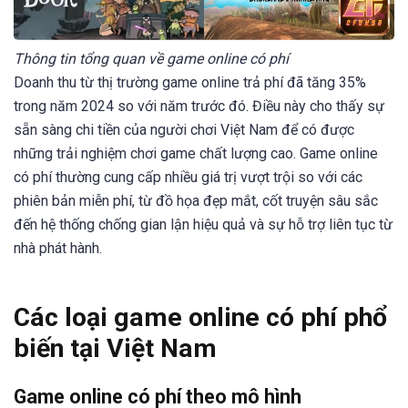
Thông tin tổng quan về game online có phí
Doanh thu từ thị trường game online trả phí đã tăng 35%
trong năm 2024 so với năm trước đó. Điều này cho thấy sự
sẵn sàng chi tiền của người chơi Việt Nam để có được
những trải nghiệm chơi game chất lượng cao. Game online
có phí thường cung cấp nhiều giá trị vượt trội so với các
phiên bản miễn phí, từ đồ họa đẹp mắt, cốt truyện sâu sắc
đến hệ thống chống gian lận hiệu quả và sự hỗ trợ liên tục từ
nhà phát hành.
Các loại game online có phí phổ
biến tại Việt Nam
Game online có phí theo mô hình