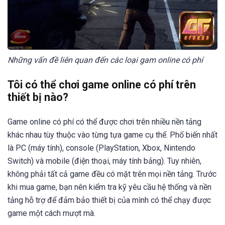
Những vấn đề liên quan đến các loại gam online có phí
Tôi có thể chơi game online có phí trên
thiết bị nào?
Game online có phí có thể được chơi trên nhiều nền tảng
khác nhau tùy thuộc vào từng tựa game cụ thể. Phổ biến nhất
là PC (máy tính), console (PlayStation, Xbox, Nintendo
Switch) và mobile (điện thoại, máy tính bảng). Tuy nhiên,
không phải tất cả game đều có mặt trên mọi nền tảng. Trước
khi mua game, bạn nên kiểm tra kỹ yêu cầu hệ thống và nền
tảng hỗ trợ để đảm bảo thiết bị của mình có thể chạy được
game một cách mượt mà.