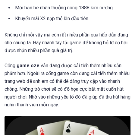
Mời bạn bè nhận thưởng nóng 1888 kim cương.
Khuyến mãi X2 nạp thẻ lần đầu tiên.
Không chỉ mỗi vậy mà còn rất nhiều phần quà hấp dẫn đang
chờ chúng ta. Hãy nhanh tay tải game để không bỏ lỡ cơ hội
được nhận nhiều phần quà giá trị.
Cổng
game oze
vẫn đang được cải tiến thêm nhiều sản
phẩm hơn. Ngoài ra cổng game còn đang cải tiến thêm nhiều
trang web để anh em có thể dễ dàng truy cập vào nhanh
chóng. Những trò chơi sẽ có đồ họa cực bắt mắt cuốn hút
người chơi. Nhờ vào những yếu tố đó đã giúp đã thu hút hàng
nghìn thành viên mỗi ngày.