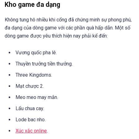
Kho game đa dạng
Không tung hô nhiều khi cổng đã chứng minh sự phong phú,
đa dạng của dòng game với các phần quà hấp dẫn. Một số
dòng game được yêu thích hiện nay phải kể đến:
Vương quốc pha lê.
Thuyền trưởng tiền thưởng.
Three Kingdoms.
Mạt chược 2.
Meo meo may mắn.
Lẩu chua cay.
Lode bac nho.
Xúc xắc online
.