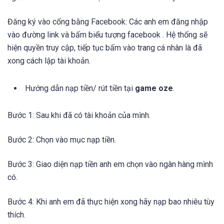
Đăng ký vào cổng bằng Facebook: Các anh em đăng nhập
vào đường link và bấm biểu tượng facebook . Hệ thống sẽ
hiện quyền truy cập, tiếp tục bấm vào trang cá nhân là đã
xong cách lập tài khoản.
Hướng dẫn nạp tiền/ rút tiền tại
game oze
.
Bước 1: Sau khi đã có tài khoản của mình.
Bước 2: Chọn vào mục nạp tiền.
Bước 3: Giao diện nạp tiền anh em chọn vào ngân hàng mình
có.
Bước 4: Khi anh em đã thực hiện xong hãy nạp bao nhiêu tùy
thích.