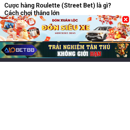
Cược hàng Roulette (Street Bet) là gì?
Cách chơi thắng lớn
29/05/2026
0
240
Bài viết mới
Các game online hay nhất, đông người chơi nhất 2026
Chơi game cung đấu mobile: Top 7 lựa chọn cuốn hút
Game đổi thẻ trên iOS hay, trải nghiệm chiến thuật cực
cuốn
Chơi game CF Mobile: Làm chủ chiến trường Crossfire
Legends