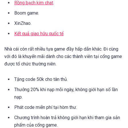
Rồng bạch kim chat
.
Boom game.
XinZhao.
Kết quả giao hữu quốc tế
.
Nhà cái còn rất nhiều tựa game đầy hấp dẫn khác. Đi cùng
với đó là khuyến mãi dành cho các thành viên tại cổng game
được tổ chức thường niên.
Tặng code 50k cho tân thủ.
Thưởng 20% khi nạp mỗi ngày, không giới hạn số lần
nạp.
Phát code miễn phí tại hòm thư.
Chương trình hoàn trả không giới hạn khi tham gia sản
phẩm của cổng game.