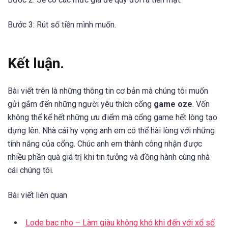
Bước 3: Rút số tiền mình muốn.
Kết luận.
Bài viết trên là những thông tin cơ bản mà chúng tôi muốn
gửi gắm đến những người yêu thích cổng
game oze
. Vốn
không thể kể hết những ưu điểm mà cổng game hết lòng tạo
dựng lên. Nhà cái hy vọng anh em có thể hài lòng với những
tính năng của cổng. Chúc anh em thành công nhận được
nhiều phần quà giá trị khi tin tưởng và đồng hành cùng nhà
cái chúng tôi.
Bài viết liên quan
Lode bac nho – Làm giàu không khó khi đến với xổ số