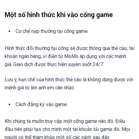
Một số hình thức khi vào cổng game
Cơ chế nạp thưởng tại cổng game.
Hình thức đổi thưởng tại cổng sẽ được thông qua thẻ cào, tài
khoản ngân hàng, ví điện tử MoMo áp dụng với các mệnh
giá. Giao dịch được thực hiện xuyên suốt 24/7.
Lưu ý, hạn chế của hình thức thẻ cào là không dùng được với
mệnh giá to lên anh em cân nhắc.
Cách đăng ký vào game
Khi chúng ta muốn truy cập một cổng game nào đó. Điều
đầu tiên phải tạo cho mình một tài khoản tải game đó. Mọi
người có thể tham khảo một số các cách sau đây.