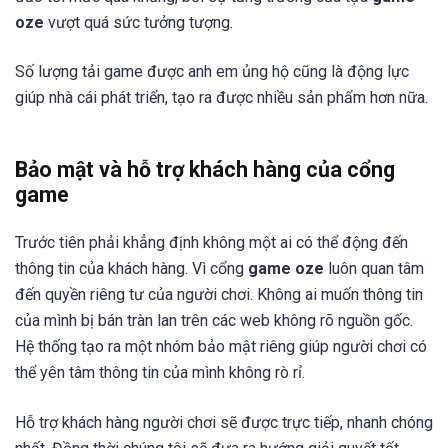
oze
vượt quá sức tưởng tượng.
Số lượng tải game được anh em ủng hộ cũng là động lực
giúp nhà cái phát triển, tạo ra được nhiều sản phẩm hơn nữa.
Bảo mật và hỗ trợ khách hàng của cổng
game
Trước tiên phải khẳng định không một ai có thể động đến
thông tin của khách hàng. Vì cổng
game oze
luôn quan tâm
đến quyền riêng tư của người chơi. Không ai muốn thông tin
của mình bị bán tràn lan trên các web không rõ nguồn gốc.
Hệ thống tạo ra một nhóm bảo mật riêng giúp người chơi có
thể yên tâm thông tin của mình không rò rỉ.
Hỗ trợ khách hàng người chơi sẽ được trực tiếp, nhanh chóng