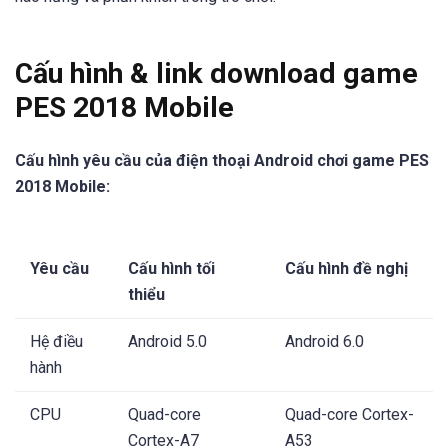
Cấu hình & link download game
PES 2018 Mobile
Cấu hình yêu cầu của điện thoại Android chơi game PES
2018 Mobile:
Yêu cầu
Cấu hình tối
Cấu hình đề nghị
thiểu
Hệ điều
Android 5.0
Android 6.0
hành
CPU
Quad-core
Quad-core Cortex-
Cortex-A7
A53