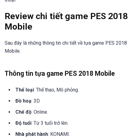
Review chi tiết game PES 2018
Mobile
Sau đây là những thông tin chi tiết về tựa game PES 2018
Mobile.
Thông tin tựa game PES 2018 Mobile
Thể loại
: Thể thao, Mô phỏng.
Đồ hoạ
: 3D.
Chế độ
: Online.
Độ tuổi
: Từ 3 tuổi trở lên.
Nhà phát hành
: KONAMI.