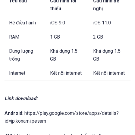
Yêu cầu
Cấu hình tối
Cấu hình đề
thiểu
nghị
Hệ điều hành
iOS 9.0
iOS 11.0
RAM
1 GB
2 GB
Dung lượng
Khả dụng 1.5
Khả dụng 1.5
trống
GB
GB
Internet
Kết nối internet
Kết nối internet
Link download:
Android
: https://play.google.com/store/apps/details?
id=jp.konami.pesam