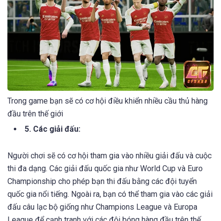
Trong game bạn sẽ có cơ hội điều khiển nhiều cầu thủ hàng
đầu trên thế giới
5. Các giải đấu:
Người chơi sẽ có cơ hội tham gia vào nhiều giải đấu và cuộc
thi đa dạng. Các giải đấu quốc gia như World Cup và Euro
Championship cho phép bạn thi đấu bằng các đội tuyển
quốc gia nổi tiếng. Ngoài ra, bạn có thể tham gia vào các giải
đấu câu lạc bộ giống như Champions League và Europa
League để cạnh tranh với các đội bóng hàng đầu trên thế