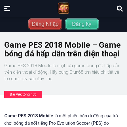
Game PES 2018 Mobile – Game
bóng đá hấp dẫn trên điện thoại
Game PES 2018 Mobile là một tựa game bóng đá hấp dẫn
trên điện thoại di động. Hãy cùng Cfun68 tìm hiểu chi tiết về
trò chơi này sau đây nhé.
Bài Viết tổng hợp
Game PES 2018 Mobile
là một phiên bản di động của trò
chơi bóng đá nổi tiếng Pro Evolution Soccer (PES) do