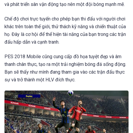
và phát triển sân vận động tạo nên một đội bóng mạnh mẽ.
Chế độ chơi trực tuyến cho phép bạn thi đấu với người chơi
khác trên toàn thế giới, thử thách kỹ năng và chiến thuật của
họ. Đây là cơ hội để thể hiện tài năng của bạn trong các trận
đấu hấp dẫn và cạnh tranh.
PES 2018 Mobile cũng cung cấp đồ họa tuyệt đẹp và âm
thanh chân thực, tạo ra một trải nghiệm bóng đá sống động.
Bạn sẽ thấy như mình đang tham gia vào các trận đấu thực
sự và trở thành một HLV đích thực.