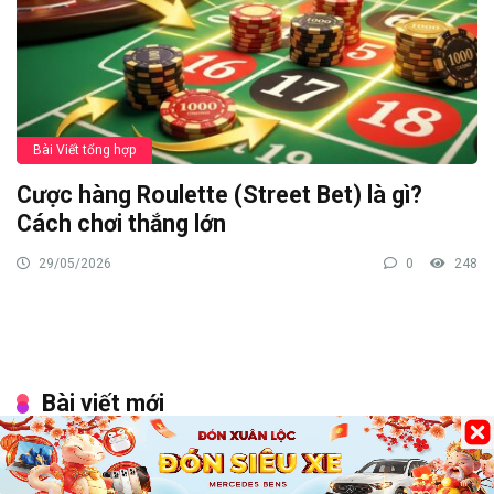
Bài Viết tổng hợp
Cược hàng Roulette (Street Bet) là gì?
Cách chơi thắng lớn
29/05/2026
0
248
Bài viết mới
Ứng dụng hack game online Android có hiệu quả và an
toàn?