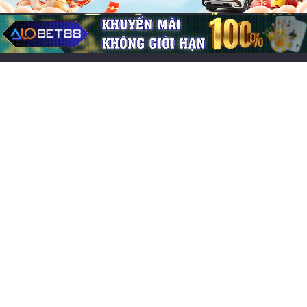
Các game online hay nhất, đông người chơi nhất 2026
Chơi game cung đấu mobile: Top 7 lựa chọn cuốn hút
Game đổi thẻ trên iOS hay, trải nghiệm chiến thuật cực
cuốn
Chơi game CF Mobile: Làm chủ chiến trường Crossfire
Legends