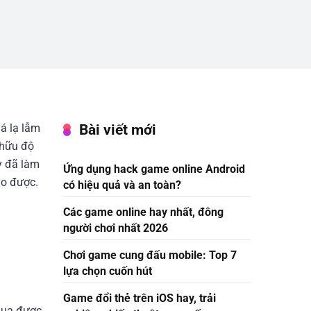
Bài viết mới
há lạ lẫm
 hữu độ
y đã làm
Ứng dụng hack game online Android
ao được.
có hiệu quả và an toàn?
Các game online hay nhất, đông
người chơi nhất 2026
Chơi game cung đấu mobile: Top 7
lựa chọn cuốn hút
Game đổi thẻ trên iOS hay, trải
 qua được