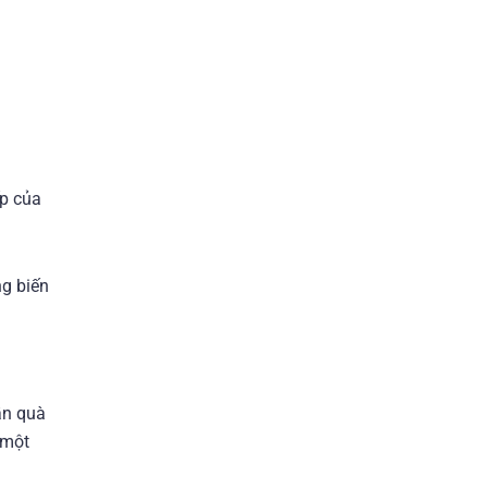
ếp của
ng biến
ần quà
 một