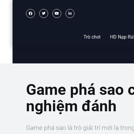
Trò chơi
HD Nạp Rú
Game phá sao c
nghiệm đánh
Game phá sao là trò giải trí mới lạ tr