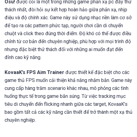
Osu!
được coi là một trong những game phản xạ pc đầy thử
thách nhất, đòi hỏi sự kết hợp hoàn hảo giữa phản xạ, nhịp
điệu và độ chính xác. Game này sử dụng nhạc nền làm cơ sở
để tạo ra các pattern phức tạp, người chơi cần di chuyển
chuột và click theo đúng thời điểm. Độ khó có thể được điều
chỉnh từ cơ bản đến chuyên nghiệp, phù hợp với mọi trình độ
nhưng đặc biệt thử thách đối với những ai muốn đạt đến
đỉnh cao kỹ năng.
KovaaK’s FPS Aim Trainer
được thiết kế đặc biệt cho các
game thủ FPS muốn cải thiện khả năng nhắm bắn. Game này
cung cấp hàng trăm scenario khác nhau, mô phỏng các tình
huống thực tế trong game bắn súng. Từ việc tracking mục
tiêu di chuyển đến flicking nhanh giữa các target, KovaaK’s
bao gồm tất cả các kỹ năng cần thiết để trở thành một xạ thủ
chuyên nghiệp.