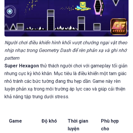
Người chơi điều khiển hình khối vượt chướng ngại vật theo
nhịp nhạc trong Geometry Dash để rèn phản xạ và ghi nhớ
pattern
Super Hexagon
thử thách người chơi với gameplay tối giản
nhưng cực kỳ khó khăn. Mục tiêu là điều khiển một tam giác
nhỏ tránh các bức tường đang thu hẹp dần. Game này rèn
luyện phản xạ trong môi trường áp lực cao và giúp cải thiện
khả năng tập trung dưới stress.
Game
Độ khó
Thời gian
Phù hợp
luyện
cho