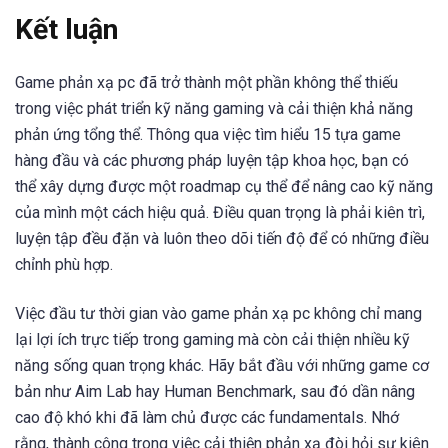
Kết luận
Game phản xạ pc đã trở thành một phần không thể thiếu
trong việc phát triển kỹ năng gaming và cải thiện khả năng
phản ứng tổng thể. Thông qua việc tìm hiểu 15 tựa game
hàng đầu và các phương pháp luyện tập khoa học, bạn có
thể xây dựng được một roadmap cụ thể để nâng cao kỹ năng
của mình một cách hiệu quả. Điều quan trọng là phải kiên trì,
luyện tập đều đặn và luôn theo dõi tiến độ để có những điều
chỉnh phù hợp.
Việc đầu tư thời gian vào game phản xạ pc không chỉ mang
lại lợi ích trực tiếp trong gaming mà còn cải thiện nhiều kỹ
năng sống quan trọng khác. Hãy bắt đầu với những game cơ
bản như Aim Lab hay Human Benchmark, sau đó dần nâng
cao độ khó khi đã làm chủ được các fundamentals. Nhớ
rằng, thành công trong việc cải thiện phản xạ đòi hỏi sự kiên