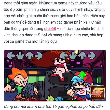
trong thời gian ngắn. Những tựa game này thường yêu cầu
tốc độ bấm phím, sự chính xác và tư duy nhanh nhạy, rất phù
hợp với những ai muốn thử thách giới hạn bản thân. Hiện nay,
bạn có thể dễ dàng trải nghiệm các game phản xạ PC hấp
dẫn thông qua nền tảng
cfun68
– nơi tích hợp nhiều trò chơi
kịch tính, đa dạng thể loại và mang tính giải trí cao, phù hợp
với cả game thủ mới lẫn kỳ cựu.
Cùng cfun68 khám phá top 15 game phản xạ pc hấp dẫn