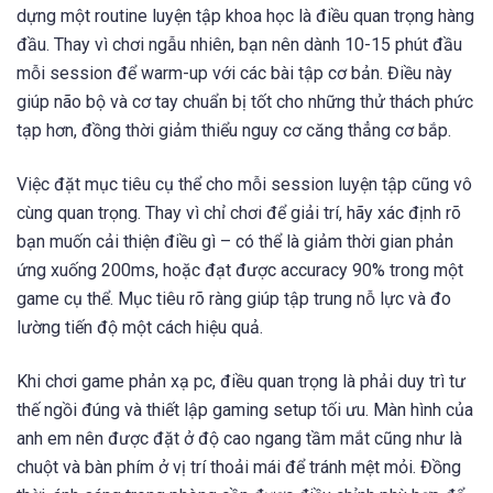
dựng một routine luyện tập khoa học là điều quan trọng hàng
đầu. Thay vì chơi ngẫu nhiên, bạn nên dành 10-15 phút đầu
mỗi session để warm-up với các bài tập cơ bản. Điều này
giúp não bộ và cơ tay chuẩn bị tốt cho những thử thách phức
tạp hơn, đồng thời giảm thiểu nguy cơ căng thẳng cơ bắp.
Việc đặt mục tiêu cụ thể cho mỗi session luyện tập cũng vô
cùng quan trọng. Thay vì chỉ chơi để giải trí, hãy xác định rõ
bạn muốn cải thiện điều gì – có thể là giảm thời gian phản
ứng xuống 200ms, hoặc đạt được accuracy 90% trong một
game cụ thể. Mục tiêu rõ ràng giúp tập trung nỗ lực và đo
lường tiến độ một cách hiệu quả.
Khi chơi game phản xạ pc, điều quan trọng là phải duy trì tư
thế ngồi đúng và thiết lập gaming setup tối ưu. Màn hình của
anh em nên được đặt ở độ cao ngang tầm mắt cũng như là
chuột và bàn phím ở vị trí thoải mái để tránh mệt mỏi. Đồng