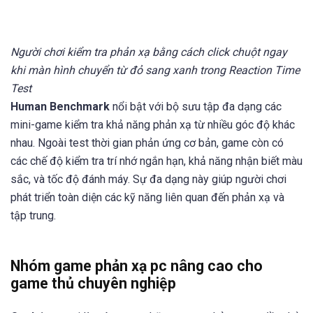
Người chơi kiểm tra phản xạ bằng cách click chuột ngay
khi màn hình chuyển từ đỏ sang xanh trong Reaction Time
Test
Human Benchmark
nổi bật với bộ sưu tập đa dạng các
mini-game kiểm tra khả năng phản xạ từ nhiều góc độ khác
nhau. Ngoài test thời gian phản ứng cơ bản, game còn có
các chế độ kiểm tra trí nhớ ngắn hạn, khả năng nhận biết màu
sắc, và tốc độ đánh máy. Sự đa dạng này giúp người chơi
phát triển toàn diện các kỹ năng liên quan đến phản xạ và
tập trung.
Nhóm game phản xạ pc nâng cao cho
game thủ chuyên nghiệp