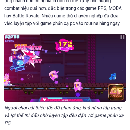
ứng nhanh hơn có nghĩa là bạn có thể xử lý tình huống
combat hiệu quả hơn, đặc biệt trong các game FPS, MOBA
hay Battle Royale. Nhiều game thủ chuyên nghiệp đã đưa
việc luyện tập với game phản xạ pc vào routine hàng ngày.
Người chơi cải thiện tốc độ phản ứng, khả năng tập trung
và lợi thế thi đấu nhờ luyện tập đều đặn với game phản xạ
PC