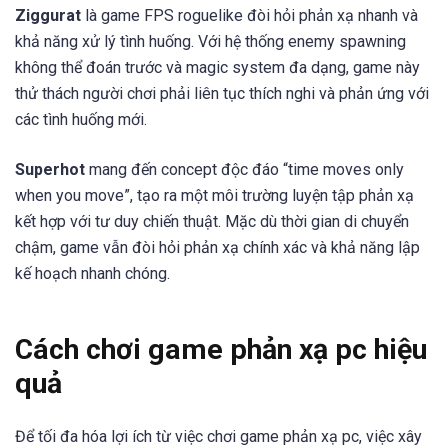
Ziggurat
là game FPS roguelike đòi hỏi phản xạ nhanh và
khả năng xử lý tình huống. Với hệ thống enemy spawning
không thể đoán trước và magic system đa dạng, game này
thử thách người chơi phải liên tục thích nghi và phản ứng với
các tình huống mới.
Superhot
mang đến concept độc đáo “time moves only
when you move”, tạo ra một môi trường luyện tập phản xạ
kết hợp với tư duy chiến thuật. Mặc dù thời gian di chuyển
chậm, game vẫn đòi hỏi phản xạ chính xác và khả năng lập
kế hoạch nhanh chóng.
Cách chơi game phản xạ pc hiệu
quả
Để tối đa hóa lợi ích từ việc chơi game phản xạ pc, việc xây