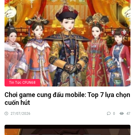
Tin Tức CFUN68
Chơi game cung đấu mobile: Top 7 lựa chọn
cuốn hút
27/07/2026
0
47