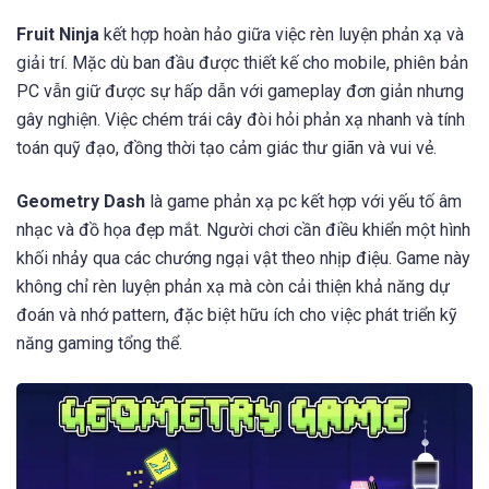
Fruit Ninja
kết hợp hoàn hảo giữa việc rèn luyện phản xạ và
giải trí. Mặc dù ban đầu được thiết kế cho mobile, phiên bản
PC vẫn giữ được sự hấp dẫn với gameplay đơn giản nhưng
gây nghiện. Việc chém trái cây đòi hỏi phản xạ nhanh và tính
toán quỹ đạo, đồng thời tạo cảm giác thư giãn và vui vẻ.
Geometry Dash
là game phản xạ pc kết hợp với yếu tố âm
nhạc và đồ họa đẹp mắt. Người chơi cần điều khiển một hình
khối nhảy qua các chướng ngại vật theo nhịp điệu. Game này
không chỉ rèn luyện phản xạ mà còn cải thiện khả năng dự
đoán và nhớ pattern, đặc biệt hữu ích cho việc phát triển kỹ
năng gaming tổng thể.