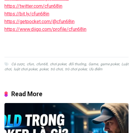
https://twitter.com/cfun68in
https://bit.ly/cfun68in
https://getpocket.com/@cfun68in
https://www.diigo.com/profile/cfun68in
Cá cược
,
cfun
,
cfun68
,
chơi poker
,
đổi thưởng
,
Game
,
game poker
,
Luật
chơi
,
luật chơi poker
,
poker
,
trò chơi
,
trò chơi poker
,
Ưu điểm
Read More