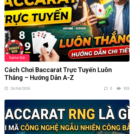
Game Bài
Cách Chơi Baccarat Trực Tuyến Luôn
Thắng – Hướng Dẫn A-Z
26/04/2026
0
355