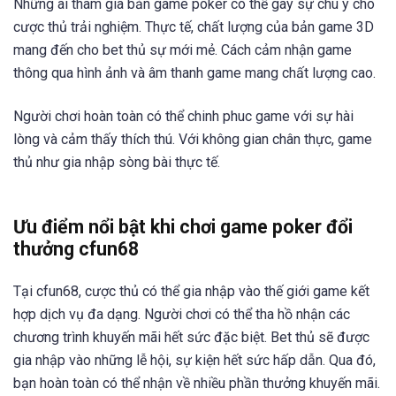
Những ai tham gia bản game poker có thể gây sự chú ý cho
cược thủ trải nghiệm. Thực tế, chất lượng của bản game 3D
mang đến cho bet thủ sự mới mẻ. Cách cảm nhận game
thông qua hình ảnh và âm thanh game mang chất lượng cao.
Người chơi hoàn toàn có thể chinh phuc game với sự hài
lòng và cảm thấy thích thú. Với không gian chân thực, game
thủ như gia nhập sòng bài thực tế.
Ưu điểm nổi bật khi chơi game poker đổi
thưởng cfun68
Tại cfun68, cược thủ có thể gia nhập vào thế giới game kết
hợp dịch vụ đa dạng. Người chơi có thể tha hồ nhận các
chương trình khuyến mãi hết sức đặc biệt. Bet thủ sẽ được
gia nhập vào những lễ hội, sự kiện hết sức hấp dẫn. Qua đó,
bạn hoàn toàn có thể nhận về nhiều phần thưởng khuyến mãi.