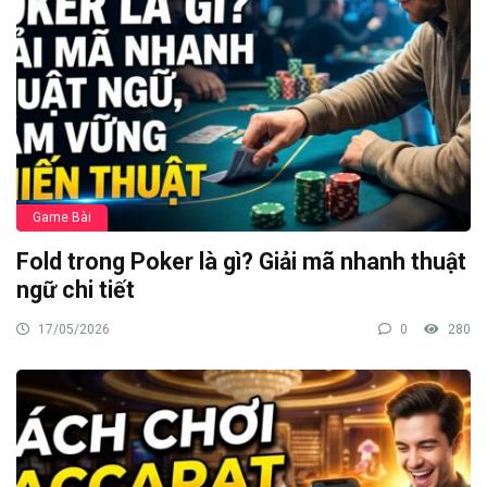
Game Bài
Fold trong Poker là gì? Giải mã nhanh thuật
ngữ chi tiết
17/05/2026
0
280