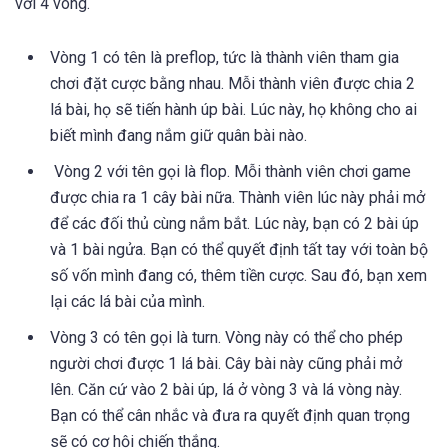
với 4 vòng.
Vòng 1 có tên là preflop, tức là thành viên tham gia
chơi đặt cược bằng nhau. Mỗi thành viên được chia 2
lá bài, họ sẽ tiến hành úp bài. Lúc này, họ không cho ai
biết mình đang nắm giữ quân bài nào.
Vòng 2 với tên gọi là flop. Mỗi thành viên chơi game
được chia ra 1 cây bài nữa. Thành viên lúc này phải mở
để các đối thủ cùng nắm bắt. Lúc này, bạn có 2 bài úp
và 1 bài ngửa. Bạn có thể quyết định tất tay với toàn bộ
số vốn mình đang có, thêm tiền cược. Sau đó, bạn xem
lại các lá bài của mình.
Vòng 3 có tên gọi là turn. Vòng này có thể cho phép
người chơi được 1 lá bài. Cây bài này cũng phải mở
lên. Căn cứ vào 2 bài úp, lá ở vòng 3 và lá vòng này.
Bạn có thể cân nhắc và đưa ra quyết định quan trọng
sẽ có cơ hội chiến thắng.