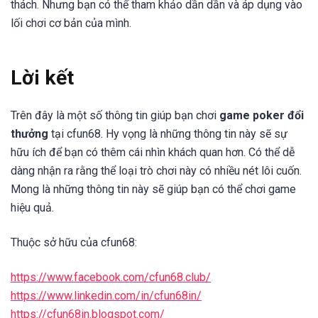
thách. Nhưng bạn có thể tham khảo dần dần và áp dụng vào
lối chơi cơ bản của mình.
Lời kết
Trên đây là một số thông tin giúp bạn chơi
game poker đổi
thưởng
tại cfun68. Hy vọng là những thông tin này sẽ sự
hữu ích để bạn có thêm cái nhìn khách quan hơn. Có thể dễ
dàng nhận ra rằng thể loại trò chơi này có nhiều nét lôi cuốn.
Mong là những thông tin này sẽ giúp bạn có thể chơi game
hiệu quả.
Thuộc sở hữu của cfun68:
https://www.facebook.com/cfun68.club/
https://www.linkedin.com/in/cfun68in/
https://cfun68in.blogspot.com/