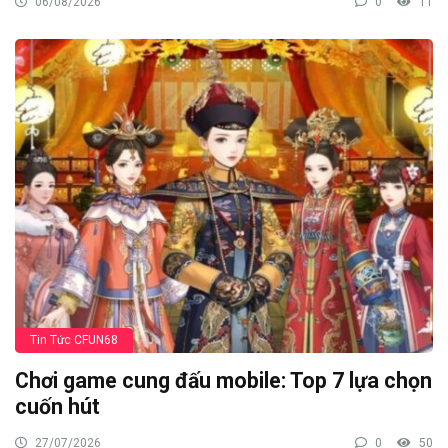
06/08/2026
0
11
Tin Tức CFUN68
Chơi game cung đấu mobile: Top 7 lựa chọn
cuốn hút
27/07/2026
0
50