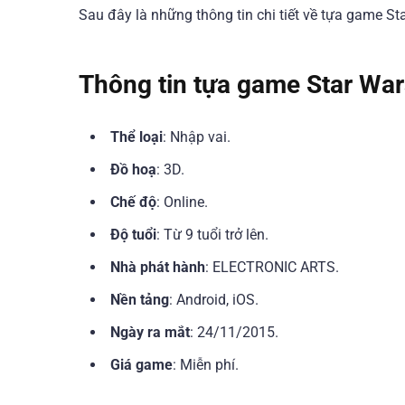
Sau đây là những thông tin chi tiết về tựa game St
Thông tin tựa game Star War
Thể loại
: Nhập vai.
Đồ hoạ
: 3D.
Chế độ
: Online.
Độ tuổi
: Từ 9 tuổi trở lên.
Nhà phát hành
: ELECTRONIC ARTS.
Nền tảng
: Android, iOS.
Ngày ra mắt
: 24/11/2015.
Giá game
: Miễn phí.