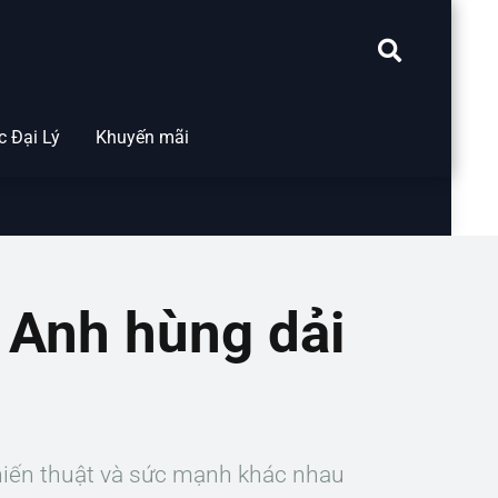
 Đại Lý
Khuyến mãi
 Anh hùng dải
chiến thuật và sức mạnh khác nhau