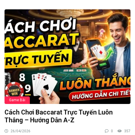
Game Bài
Cách Chơi Baccarat Trực Tuyến Luôn
Thắng – Hướng Dẫn A-Z
26/04/2026
0
357