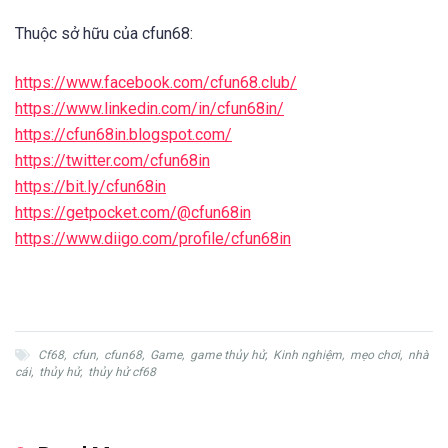
Thuộc sở hữu của cfun68:
https://www.facebook.com/cfun68.club/
https://www.linkedin.com/in/cfun68in/
https://cfun68in.blogspot.com/
https://twitter.com/cfun68in
https://bit.ly/cfun68in
https://getpocket.com/@cfun68in
https://www.diigo.com/profile/cfun68in
Cf68
,
cfun
,
cfun68
,
Game
,
game thủy hử
,
Kinh nghiệm
,
mẹo chơi
,
nhà
cái
,
thủy hử
,
thủy hử cf68