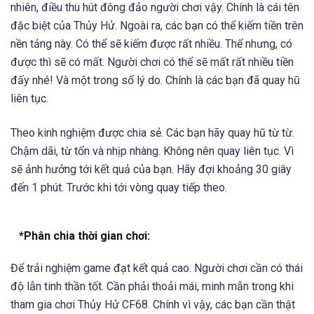
nhiên, điều thu hút đông đảo người chơi vậy. Chính là cái tên
đặc biệt của Thủy Hử. Ngoài ra, các bạn có thể kiếm tiền trên
nền tảng này. Có thể sẽ kiếm được rất nhiều. Thế nhưng, có
được thì sẽ có mất. Người chơi có thể sẽ mất rất nhiều tiền
đấy nhé! Và một trong số lý do. Chính là các bạn đã quay hũ
liên tục.
Theo kinh nghiệm được chia sẻ. Các bạn hãy quay hũ từ từ.
Chậm dãi, từ tốn và nhịp nhàng. Không nên quay liên tục. Vì
sẽ ảnh hưởng tới kết quả của bạn. Hãy đợi khoảng 30 giây
đến 1 phút. Trước khi tới vòng quay tiếp theo.
*Phân chia thời gian chơi:
Để trải nghiệm game đạt kết quả cao. Người chơi cần có thái
độ lẫn tinh thần tốt. Cần phải thoải mái, minh mẫn trong khi
tham gia chơi Thủy Hử CF68. Chính vì vậy, các bạn cần thật