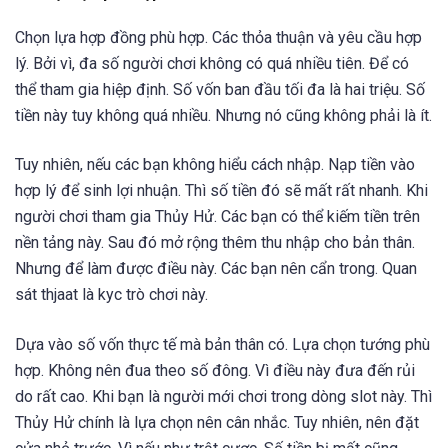
Chọn lựa hợp đồng phù hợp. Các thỏa thuận và yêu cầu hợp
lý. Bởi vì, đa số người chơi không có quá nhiều tiên. Để có
thể tham gia hiệp định. Số vốn ban đầu tối đa là hai triệu. Số
tiền này tuy không quá nhiều. Nhưng nó cũng không phải là ít.
Tuy nhiên, nếu các bạn không hiểu cách nhập. Nạp tiền vào
hợp lý để sinh lợi nhuận. Thì số tiền đó sẽ mất rất nhanh. Khi
người chơi tham gia Thủy Hử. Các bạn có thể kiếm tiền trên
nền tảng này. Sau đó mở rộng thêm thu nhập cho bản thân.
Nhưng để làm được điều này. Các bạn nên cẩn trong. Quan
sát thjaat là kyc trò chơi này.
Dựa vào số vốn thực tế mà bản thân có. Lựa chọn tướng phù
hợp. Không nên đua theo số đông. Vì điều này đưa đến rủi
do rất cao. Khi bạn là người mới chơi trong dòng slot này. Thì
Thủy Hử chính là lựa chọn nên cân nhắc. Tuy nhiên, nên đặt