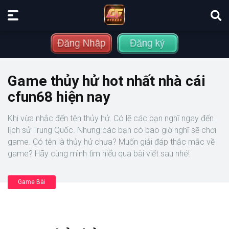
Game thủy hử hot nhất nhà cái
cfun68 hiện nay
Khi vừa nhắc đến tên thủy hử. Có lẽ các bạn nghĩ ngay đến
lịch sử Trung Quốc. Nhưng các bạn có bao giờ nghĩ sẽ chơi
game. Có tên là thủy hử chưa? Muốn giải đáp thắc mắc về
game? Hãy cùng mình tìm hiểu qua bài viết sau nhé!
Game Bài