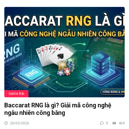
Game Bài
Baccarat RNG là gì? Giải mã công nghệ
ngẫu nhiên công bằng
20/03/2026
0
469