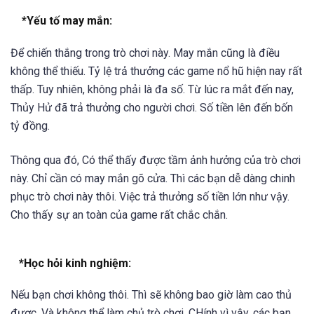
*Yếu tố may mắn:
Để chiến thắng trong trò chơi này. May mắn cũng là điều
không thể thiếu. Tỷ lệ trả thưởng các game nổ hũ hiện nay rất
thấp. Tuy nhiên, không phải là đa số. Từ lúc ra mắt đến nay,
Thủy Hử đã trả thưởng cho người chơi. Số tiền lên đến bốn
tỷ đồng.
Thông qua đó, Có thể thấy được tầm ảnh hưởng của trò chơi
này. Chỉ cần có may mắn gõ cửa. Thì các bạn dễ dàng chinh
phục trò chơi này thôi. Việc trả thưởng số tiền lớn như vậy.
Cho thấy sự an toàn của game rất chắc chắn.
*Học hỏi kinh nghiệm:
Nếu bạn chơi không thôi. Thì sẽ không bao giờ làm cao thủ
được. Và không thể làm chủ trò chơi. CHính vì vậy, các bạn