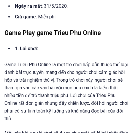
Ngày ra mắt
: 31/5/2020.
Giá game
: Miễn phí.
Game Play game Trieu Phu Online
1. Lối chơi:
Game Trieu Phu Online là một trò chơi hấp dẫn thuộc thể loại
đánh bài trực tuyến, mang đến cho người chơi cảm giác hồi
hộp và trải nghiệm thú vị. Trong trò chơi này, người chơi sẽ
tham gia vào các ván bài với mục tiêu chính là kiếm thật
nhiều tiền để trở thành triệu phú. Lối chơi của Trieu Phu
Online rất đơn giản nhưng đầy chiến lược, đòi hỏi người chơi
phải có sự tính toán kỹ lưỡng và khả năng đọc bài của đối
thủ.