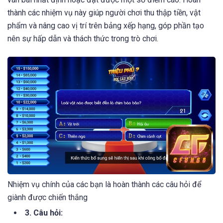
thành các nhiệm vụ này giúp người chơi thu thập tiền, vật
phẩm và nâng cao vị trí trên bảng xếp hạng, góp phần tạo
nên sự hấp dẫn và thách thức trong trò chơi.
Nhiệm vụ chính của các bạn là hoàn thành các câu hỏi để
giành được chiến thắng
3. Câu hỏi: