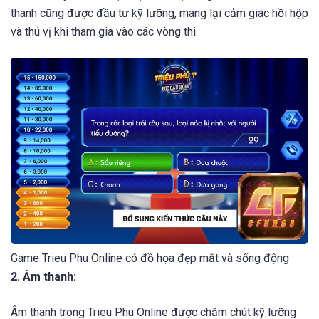
thanh cũng được đầu tư kỹ lưỡng, mang lại cảm giác hồi hộp
và thú vị khi tham gia vào các vòng thi.
Game Trieu Phu Online có đồ họa đẹp mắt và sống động
2. Âm thanh:
Âm thanh trong Trieu Phu Online được chăm chút kỹ lưỡng