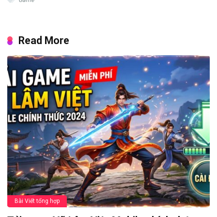
Game
Read More
Bài Viết tổng hợp