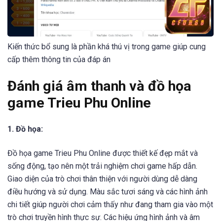
Kiến thức bổ sung là phần khá thú vị trong game giúp cung
cấp thêm thông tin của đáp án
Đánh giá âm thanh và đồ họa
game Trieu Phu Online
1. Đồ họa:
Đồ họa game Trieu Phu Online được thiết kế đẹp mắt và
sống động, tạo nên một trải nghiệm chơi game hấp dẫn.
Giao diện của trò chơi thân thiện với người dùng dễ dàng
điều hướng và sử dụng. Màu sắc tươi sáng và các hình ảnh
chi tiết giúp người chơi cảm thấy như đang tham gia vào một
trò chơi truyền hình thực sự. Các hiệu ứng hình ảnh và âm