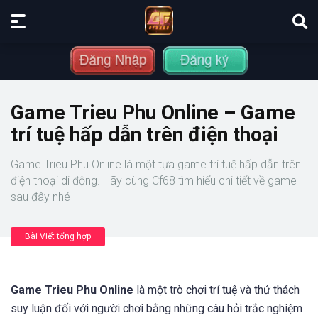
Game Trieu Phu Online – Game
trí tuệ hấp dẫn trên điện thoại
Game Trieu Phu Online là một tựa game trí tuệ hấp dẫn trên
điện thoại di động. Hãy cùng Cf68 tìm hiểu chi tiết về game
sau đây nhé
Bài Viết tổng hợp
Game Trieu Phu Online
là một trò chơi trí tuệ và thử thách
suy luận đối với người chơi bằng những câu hỏi trắc nghiệm