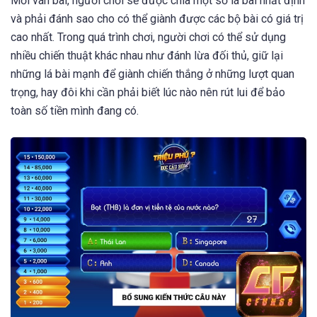
Mỗi ván bài, người chơi sẽ được chia một số lá bài nhất định
và phải đánh sao cho có thể giành được các bộ bài có giá trị
cao nhất. Trong quá trình chơi, người chơi có thể sử dụng
nhiều chiến thuật khác nhau như đánh lừa đối thủ, giữ lại
những lá bài mạnh để giành chiến thắng ở những lượt quan
trọng, hay đôi khi cần phải biết lúc nào nên rút lui để bảo
toàn số tiền mình đang có.