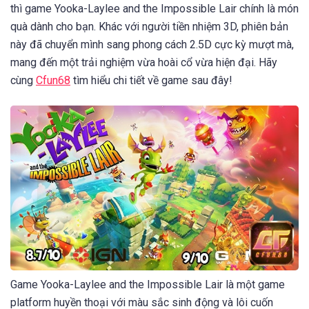
thì game Yooka-Laylee and the Impossible Lair chính là món
quà dành cho bạn. Khác với người tiền nhiệm 3D, phiên bản
này đã chuyển mình sang phong cách 2.5D cực kỳ mượt mà,
mang đến một trải nghiệm vừa hoài cổ vừa hiện đại. Hãy
cùng
Cfun68
tìm hiểu chi tiết về game sau đây!
Game Yooka-Laylee and the Impossible Lair là một game
platform huyền thoại với màu sắc sinh động và lôi cuốn