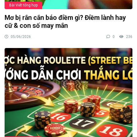
Bài Viết tổng hợp
Mơ bị rắn cắn báo điềm gì? Điềm lành hay
cữ & con số may mắn
05/06/2026
0
236