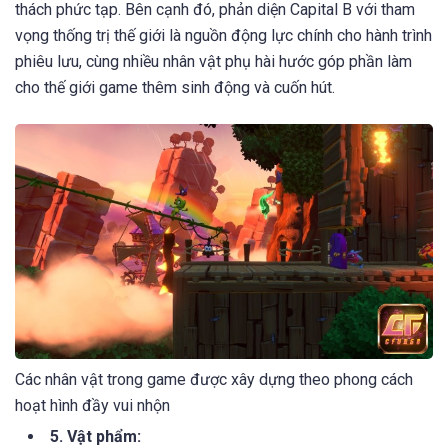
thách phức tạp. Bên cạnh đó, phản diện Capital B với tham
vọng thống trị thế giới là nguồn động lực chính cho hành trình
phiêu lưu, cùng nhiều nhân vật phụ hài hước góp phần làm
cho thế giới game thêm sinh động và cuốn hút.
Các nhân vật trong game được xây dựng theo phong cách
hoạt hình đầy vui nhộn
5. Vật phẩm: