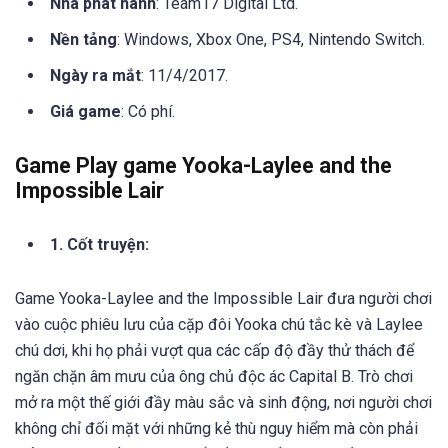
Nhà phát hành
: Team17 Digital Ltd.
Nền tảng
: Windows, Xbox One, PS4, Nintendo Switch.
Ngày ra mắt
: 11/4/2017.
Giá game
: Có phí.
Game Play game Yooka-Laylee and the
Impossible Lair
1. Cốt truyện:
Game Yooka-Laylee and the Impossible Lair đưa người chơi
vào cuộc phiêu lưu của cặp đôi Yooka chú tắc kè và Laylee
chú dơi, khi họ phải vượt qua các cấp độ đầy thử thách để
ngăn chặn âm mưu của ông chủ độc ác Capital B. Trò chơi
mở ra một thế giới đầy màu sắc và sinh động, nơi người chơi
không chỉ đối mặt với những kẻ thù nguy hiểm mà còn phải