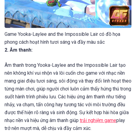
Game Yooka-Laylee and the Impossible Lair có đồ họa
phong cách hoạt hình tươi sáng và đầy màu sắc
2. Âm thanh:
Âm thanh trong Yooka-Laylee and the Impossible Lair tạo
nên không khí vui nhộn và lôi cuốn cho game với nhạc nền
mang giai điệu tươi sáng, sôi động và thay đổi linh hoạt theo
từng màn chơi, giúp người chơi luôn cảm thấy hứng thú trong
suốt hành trình phiêu lưu. Các hiệu ứng âm thanh như tiếng
nhảy, va chạm, tấn công hay tương tác với môi trường đều
được thể hiện rõ ràng và sinh động. Sự kết hợp hài hòa giữa
nhạc nền và hiệu ứng âm thanh giúp
trải nghiệm game
play
trở nên mượt mà, dễ chịu và đầy cảm xúc.