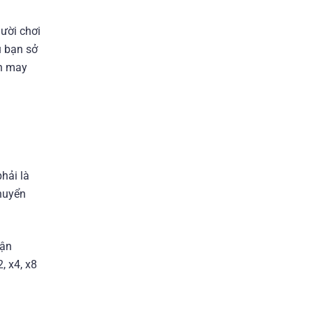
ười chơi
u bạn sở
ạn may
hải là
huyển
vận
, x4, x8