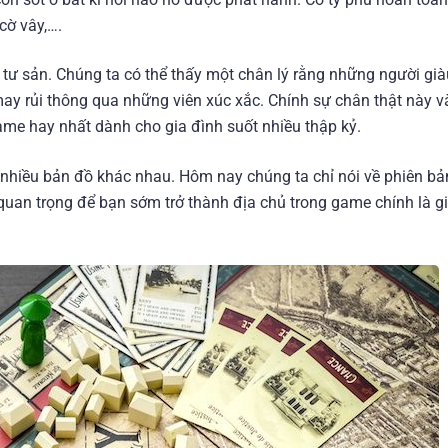
 cờ vây,….
 tư sản. Chúng ta có thể thấy một chân lý rằng những người già
may rủi thông qua những viên xúc xắc. Chính sự chân thật này v
ame hay nhất dành cho gia đình suốt nhiều thập kỷ.
ới nhiều bản đồ khác nhau. Hôm nay chúng ta chỉ nói về phiên b
 quan trọng để bạn sớm trở thành địa chủ trong game chính là gi