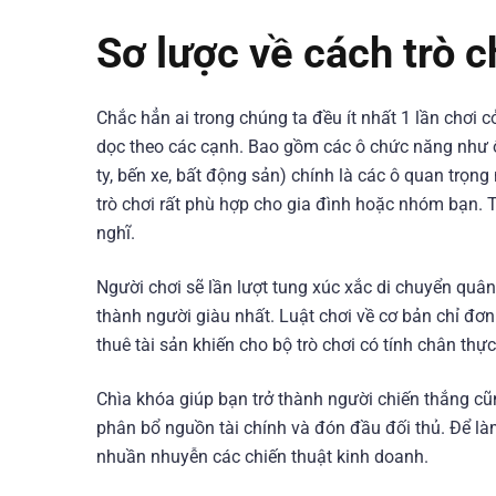
Sơ lược về cách trò 
Chắc hẳn ai trong chúng ta đều ít nhất 1 lần chơi c
dọc theo các cạnh. Bao gồm các ô chức năng như ô bắ
ty, bến xe, bất động sản) chính là các ô quan trọng
trò chơi rất phù hợp cho gia đình hoặc nhóm bạn. T
nghĩ.
Người chơi sẽ lần lượt tung xúc xắc di chuyển quân 
thành người giàu nhất. Luật chơi về cơ bản chỉ đơn
thuê tài sản khiến cho bộ trò chơi có tính chân thự
Chìa khóa giúp bạn trở thành người chiến thắng cũn
phân bổ nguồn tài chính và đón đầu đối thủ. Để là
nhuần nhuyễn các chiến thuật kinh doanh.