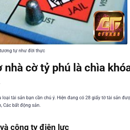
 tương tự như đời thực
ờ nhà cờ tỷ phú là chìa khó
.
 loại tài sản bạn cần chú ý. Hiện đang có 28 giấy tờ tài sản đư
h, Các bất động sản.
và công ty điện lực