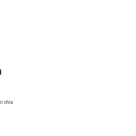
a
ợc chia