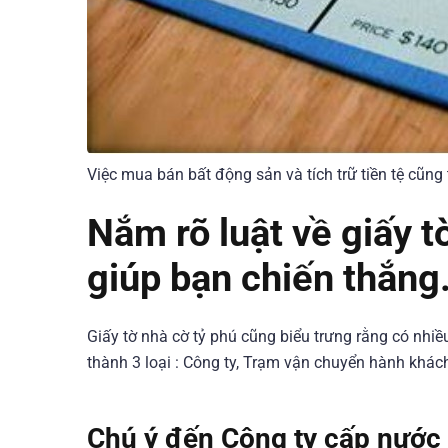
Việc mua bán bất động sản và tích trữ tiền tệ cũng
Nắm rõ luật về giấy t
giúp bạn chiến thắng
Giấy tờ nhà cờ tỷ phú cũng biểu trưng rằng có nhiều
thành 3 loại : Công ty, Trạm vận chuyển hành khác
Chú ý đến Công ty cấp nước 