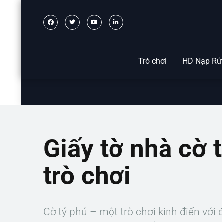
Trò chơi
HD Nạp Rú
Giấy tờ nhà cờ 
trò chơi
Cờ tỷ phú – một trò chơi kinh điển với 