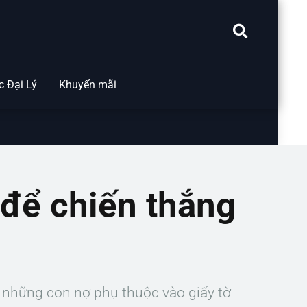
 Đại Lý
Khuyến mãi
 để chiến thắng
ay những con nợ phụ thuộc vào giấy tờ