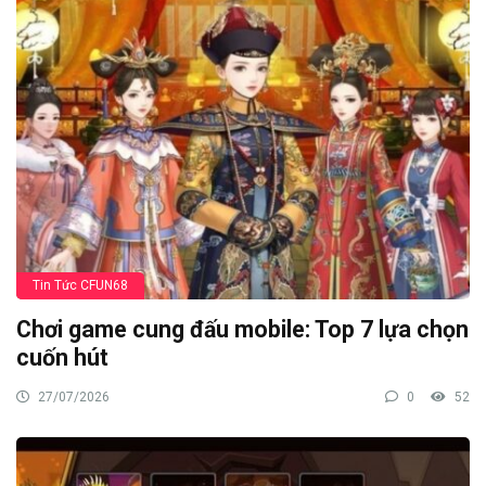
Tin Tức CFUN68
Chơi game cung đấu mobile: Top 7 lựa chọn
cuốn hút
27/07/2026
0
52