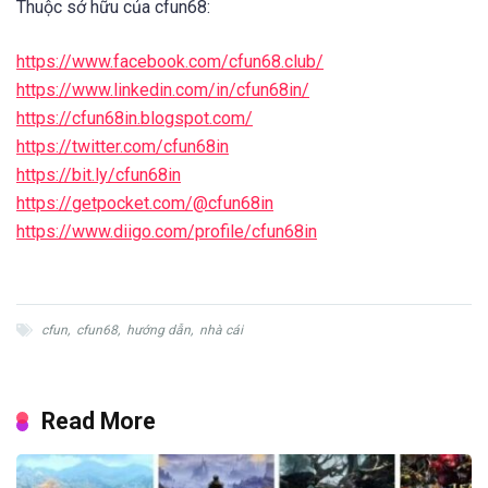
Thuộc sở hữu của cfun68:
https://www.facebook.com/cfun68.club/
https://www.linkedin.com/in/cfun68in/
https://cfun68in.blogspot.com/
https://twitter.com/cfun68in
https://bit.ly/cfun68in
https://getpocket.com/@cfun68in
https://www.diigo.com/profile/cfun68in
cfun
,
cfun68
,
hướng dẫn
,
nhà cái
Read More