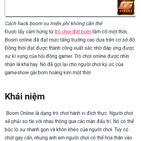
Cách hack boom xu miễn phí không cần thẻ
Được lấy cảm hứng từ
trò chơi đặt bom
tầm cỡ một thời,
Boom online đã đạt mức tăng trưởng cao dựa trên cơ sở đó.
Đồng thời đạt được thành công xuất sắc nhờ đáp ứng được
sự kì vọng của hội đồng gamer. Trò chơi online được nhìn
nhận là khá hay. Nó đã gợi lại cho người chơi ký ức của
gameshow gài bom hoàng kim một thời.
Khái niệm
Boom Online là dạng trò chơi hành vi đích thực. Người chơi
sẽ phải so tài với nhau thông qua các màn đấu trí. Nó có thể
bộc lộ sự nhanh gọn và khôn khéo của người chơi. Tuy có
chút gay cấn, nhưng anh em người chơi có thể hóa thân vào