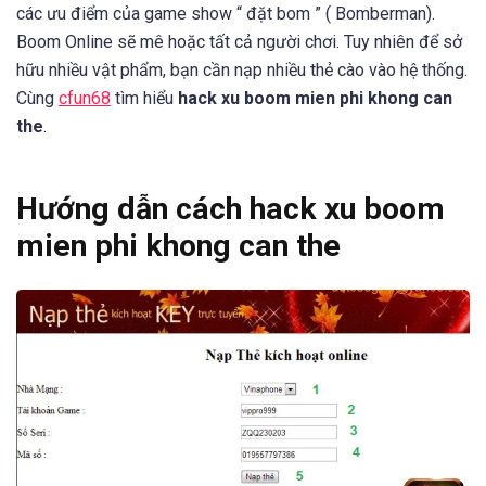
các ưu điểm của game show “ đặt bom ” ( Bomberman).
Boom Online sẽ mê hoặc tất cả người chơi. Tuy nhiên để sở
hữu nhiều vật phẩm, bạn cần nạp nhiều thẻ cào vào hệ thống.
Cùng
cfun68
tìm hiểu
hack xu boom mien phi khong can
the
.
Hướng dẫn cách hack xu boom
mien phi khong can the