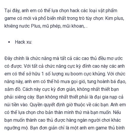
Tại đây, anh em có thể lựa chọn hack các loại vật phẩm
game có mới và phổ biến nhất trong trò tùy chọn: Kim plus,
khiêng nước Plus, mũ phép, mũi khoan,…
Hack xu:
Đây chính là chức năng mà tất cả các cao thủ đều mơ ước
có được. Với tất cả chức năng cực kỳ đỉnh cao này các anh
em có thể sở hữu 1 số lượng xu boom cực khủng. Với chức
năng này, anh em có thể hô mưa gọi gió, tung hoành bá đạo,
sắm đồ. Cách này cực kỳ đơn giản, không nhất thiết bạn
phải siêng cày. Bạn không nhất thiết phải là đại gia nạp cả
núi tiền vào. Quyền quyết định giờ thuộc về các bạn. Anh em
có thể lựa chọn cho bản thân mình thứ mà bạn muốn. Nếu
bạn muốn thành cao thủ được hàng ngàn người chơi khác
ngưỡng mộ. Bạn đơn giản chỉ là một anh em game thủ bình