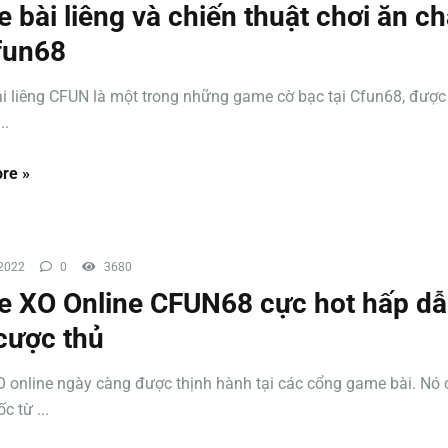
 bài liêng và chiến thuật chơi ăn c
cfun68
 liêng CFUN là một trong những game cờ bạc tại Cfun68, được 
..
re »
2022
0
3680
 XO Online CFUN68 cực hot hấp d
cược thủ
online ngày càng được thịnh hành tại các cổng game bài. Nó 
c từ ...