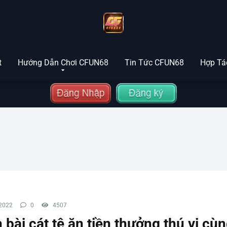
t
Hướng Dẫn Chơi CFUN68
Tin Tức CFUN68
Hợp Tác
2022
0
4507
 bài cát tê ăn tiền thưởng thú vị cù