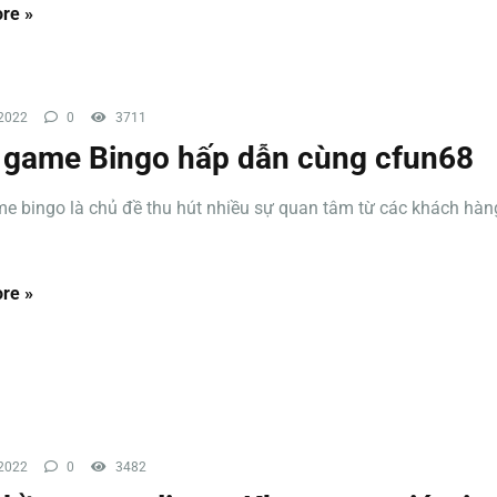
re »
2022
0
3711
 game Bingo hấp dẫn cùng cfun68
e bingo là chủ đề thu hút nhiều sự quan tâm từ các khách hàn
re »
2022
0
3482