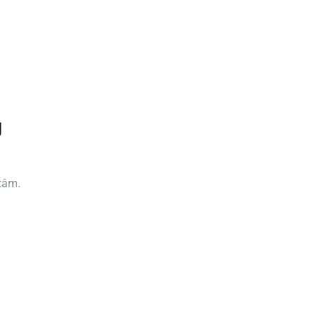
g
 tâm.