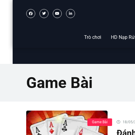
Trò chơi
HD Nạp Rú
Game Bài
Game Bài
18/05/
Đánh