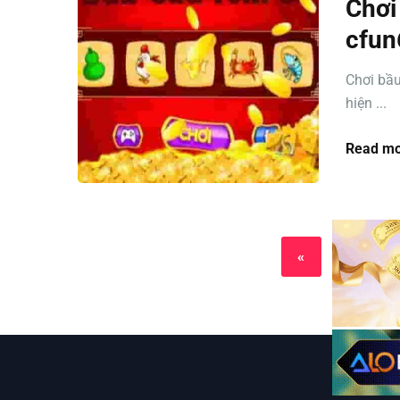
Chơi
cfun
Chơi bầu
hiện ...
Read mo
«
1