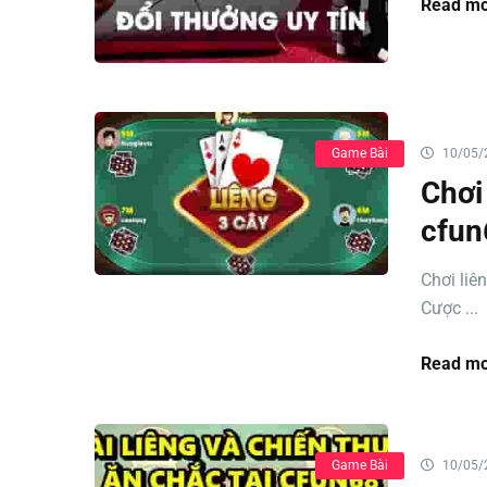
Read mo
Game Bài
10/05/
Chơi
cfun
Chơi liê
Cược ...
Read mo
Game Bài
10/05/