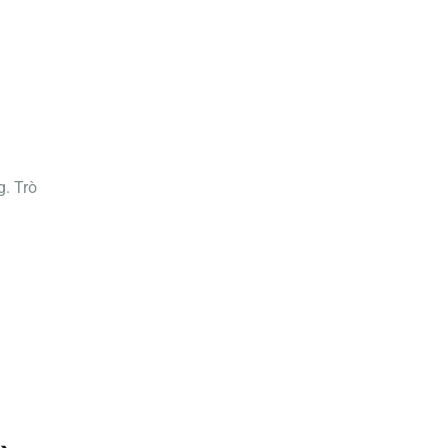
g. Trò