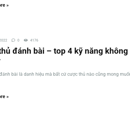
re »
2022
0
4176
thủ đánh bài – top 4 kỹ năng không
ỡ
 đánh bài là danh hiệu mà bất cứ cược thủ nào cũng mong muố
re »