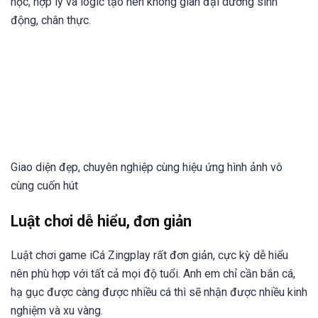
học, hợp lý và logic tạo nên không gian đại dương sinh
động, chân thực.
Giao diện đẹp, chuyên nghiệp cùng hiệu ứng hình ảnh vô
cùng cuốn hút
Luật chơi dễ hiểu, đơn giản
Luật chơi game iCá Zingplay rất đơn giản, cực kỳ dễ hiểu
nên phù hợp với tất cả mọi độ tuổi. Anh em chỉ cần bắn cá,
hạ gục được càng được nhiều cá thì sẽ nhận được nhiều kinh
nghiệm và xu vàng.