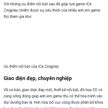
Với những ưu điểm nổi bật sau đã giúp tựa game iCá
Zingplay chiếm được sự yêu thích của nhiều anh em game
thủ tham gia như:
Ưu điểm nổi bật của iCá Zingplay
Giao diện đẹp, chuyên nghiệp
Về cơ bản, giao diện đẹp mắt, thiết kế nổi bật, đồ họa 3D vô
cùng sống động giúp anh em game thủ có thể hòa mình vào
đại dương bao la. Hơn nữa, bố cục cũng được phân bổ khoa