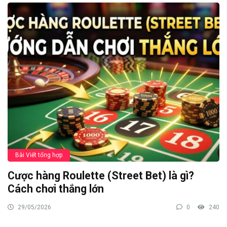
Bài Viết tổng hợp
Cược hàng Roulette (Street Bet) là gì?
Cách chơi thắng lớn
29/05/2026
0
240