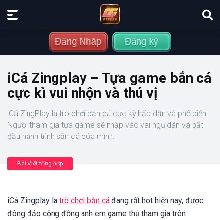
iCá Zingplay – Tựa game bắn cá
cực kì vui nhộn và thú vị
iCá ZingPlay là trò chơi bắn cá cực kỳ hấp dẫn và phổ biến.
Người tham gia tựa game sẽ nhập vào vai ngư dân và bắt
đầu hành trình sắn cá của mình.
Bài Viết tổng hợp
iCá Zingplay là
trò chơi bắn cá
đang rất hot hiện nay, được
đông đảo cộng đồng anh em game thủ tham gia trên