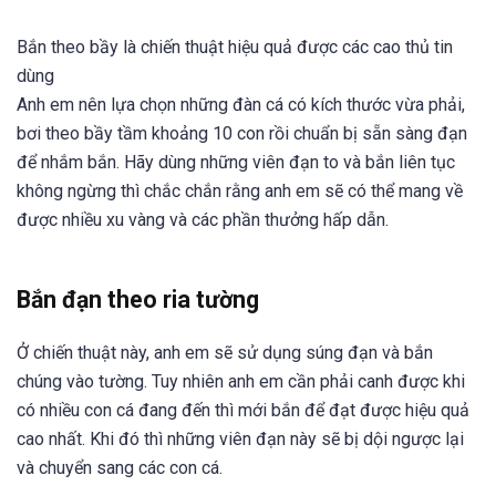
Bắn theo bầy là chiến thuật hiệu quả được các cao thủ tin
dùng
Anh em nên lựa chọn những đàn cá có kích thước vừa phải,
bơi theo bầy tầm khoảng 10 con rồi chuẩn bị sẵn sàng đạn
để nhắm bắn. Hãy dùng những viên đạn to và bắn liên tục
không ngừng thì chắc chắn rằng anh em sẽ có thể mang về
được nhiều xu vàng và các phần thưởng hấp dẫn.
Bắn đạn theo ria tường
Ở chiến thuật này, anh em sẽ sử dụng súng đạn và bắn
chúng vào tường. Tuy nhiên anh em cần phải canh được khi
có nhiều con cá đang đến thì mới bắn để đạt được hiệu quả
cao nhất. Khi đó thì những viên đạn này sẽ bị dội ngược lại
và chuyển sang các con cá.