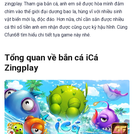
zingplay. Tham gia bắn cá, anh em sẽ được hòa mình đắm
chìm vào thế giới đại dương bao la, hùng vĩ với nhiều sinh
vật biển mới lạ, độc đáo. Hơn nữa, chỉ cần săn được nhiều
cá thì số tiền anh em nhận được cũng cực kỳ hậu hĩnh. Cùng
Cfun68 tìm hiểu chi tiết tựa game này nhé.
Tổng quan về bắn cá iCá
Zingplay