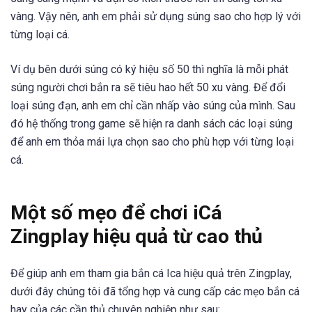
vàng. Vậy nên, anh em phải sử dụng súng sao cho hợp lý với
từng loại cá.
Ví dụ bên dưới súng có ký hiệu số 50 thì nghĩa là mỗi phát
súng người chơi bắn ra sẽ tiêu hao hết 50 xu vàng. Để đổi
loại súng đạn, anh em chỉ cần nhấp vào súng của mình. Sau
đó hệ thống trong game sẽ hiện ra danh sách các loại súng
để anh em thỏa mái lựa chọn sao cho phù hợp với từng loại
cá.
Một số mẹo để chơi iCá
Zingplay hiệu quả từ cao thủ
Để giúp anh em tham gia bắn cá Ica hiệu quả trên Zingplay,
dưới đây chúng tôi đã tổng hợp và cung cấp các mẹo bắn cá
hay của các cần thủ chuyên nghiệp như sau: