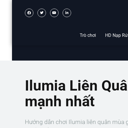
Trò chơi
HD Nạp Rú
Ilumia Liên Qu
mạnh nhất
Hướng dẫn chơi Ilumia liên quân mùa g