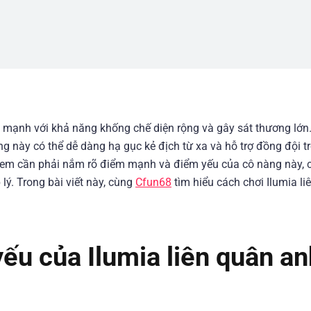
 mạnh với khả năng khống chế diện rộng và gây sát thương lớn.
ng này có thể dễ dàng hạ gục kẻ địch từ xa và hỗ trợ đồng đội t
anh em cần phải nắm rõ điểm mạnh và điểm yếu của cô nàng này,
lý. Trong bài viết này, cùng
Cfun68
tìm hiểu cách chơi Ilumia li
u của Ilumia liên quân an