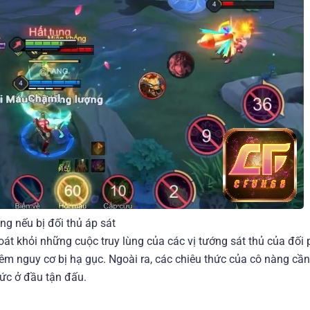
g nếu bị đối thủ áp sát
át khỏi những cuộc truy lùng của các vị tướng sát thủ của đối
êm nguy cơ bị hạ gục. Ngoài ra, các chiêu thức của cô nàng cần
hức ở đầu tận đấu.