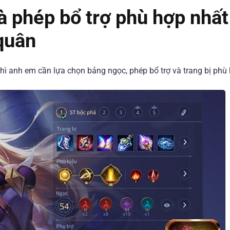
à phép bổ trợ phù hợp nhất
 quân
thì anh em cần lựa chọn bảng ngọc, phép bổ trợ và trang bị phù