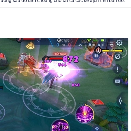
 thương sau đó làm choáng cho tất cả các kẻ địch trên bản đồ.