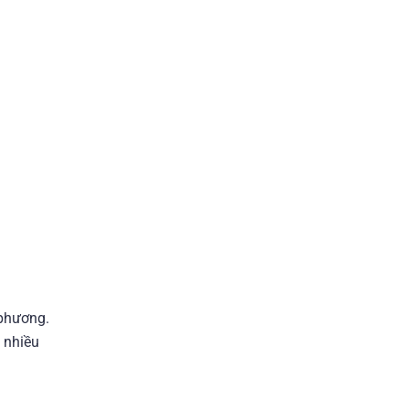
 phương.
 nhiều