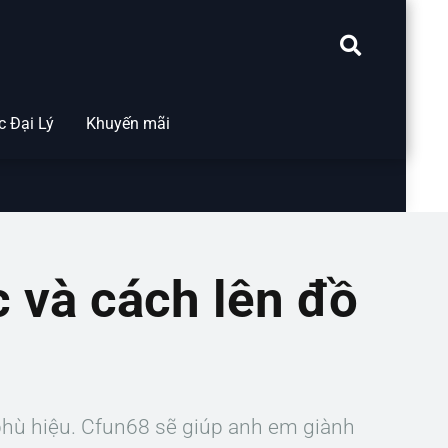
 Đại Lý
Khuyến mãi
 và cách lên đồ
phù hiệu. Cfun68 sẽ giúp anh em giành