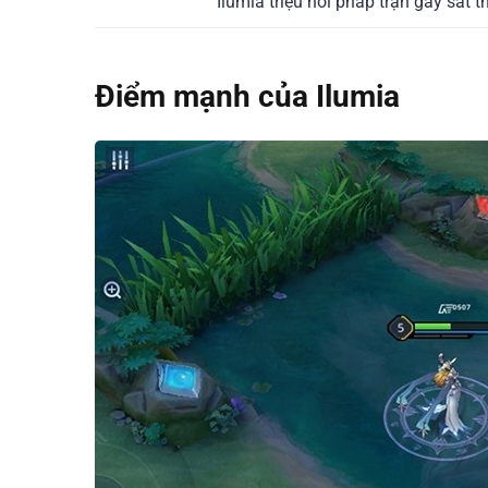
Ilumia triệu hồi pháp trận gây sát
Điểm mạnh của Ilumia