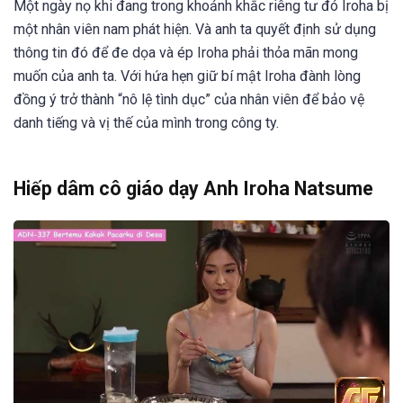
Một ngày nọ khi đang trong khoảnh khắc riêng tư đó Iroha bị
một nhân viên nam phát hiện. Và anh ta quyết định sử dụng
thông tin đó để đe dọa và ép Iroha phải thỏa mãn mong
muốn của anh ta. Với hứa hẹn giữ bí mật Iroha đành lòng
đồng ý trở thành “nô lệ tình dục” của nhân viên để bảo vệ
danh tiếng và vị thế của mình trong công ty.
Hiếp dâm cô giáo dạy Anh Iroha Natsume