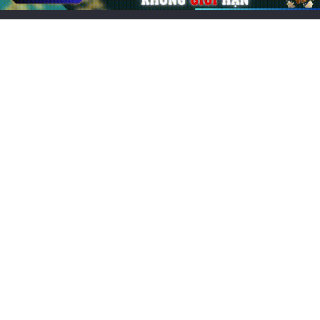
Bài Viết tổng hợp
Cược hàng Roulette (Street Bet) là gì?
Cách chơi thắng lớn
29/05/2026
0
242
Bài viết mới
Các game online hay nhất, đông người chơi nhất 2026
Chơi game cung đấu mobile: Top 7 lựa chọn cuốn hút