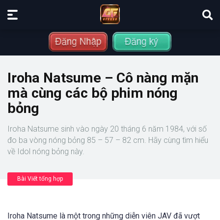
Iroha Natsume – Cô nàng mặn
mà cùng các bộ phim nóng
bỏng
Iroha Natsume sinh vào ngày 20 tháng 6 năm 1984, với số
đo ba vòng nóng bỏng 85 – 57 – 82 cm. Hãy cùng tìm hiểu
về Idol nóng bỏng này.
Bài Viết tổng hợp
Iroha Natsume là một trong những diễn viên JAV đã vượt