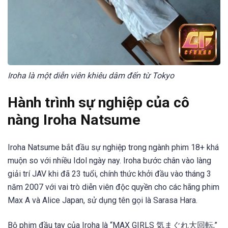
Iroha là một diễn viên khiêu dâm đến từ Tokyo
Hành trình sự nghiệp của cô
nàng Iroha Natsume
Iroha Natsume bắt đầu sự nghiệp trong ngành phim 18+ khá
muộn so với nhiều Idol ngày nay. Iroha bước chân vào làng
giải trí JAV khi đã 23 tuổi, chính thức khởi đầu vào tháng 3
năm 2007 với vai trò diễn viên độc quyền cho các hãng phim
Max A và Alice Japan, sử dụng tên gọi là Sarasa Hara.
Bộ phim đầu tay của Iroha là “MAX GIRLS 気まぐれ大回転,”