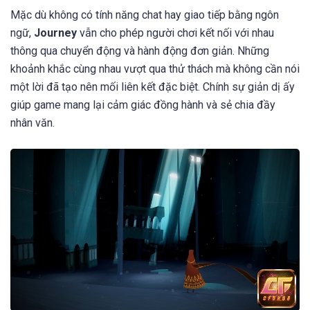
Mặc dù không có tính năng chat hay giao tiếp bằng ngôn
ngữ,
Journey
vẫn cho phép người chơi kết nối với nhau
thông qua chuyển động và hành động đơn giản. Những
khoảnh khắc cùng nhau vượt qua thử thách mà không cần nói
một lời đã tạo nên mối liên kết đặc biệt. Chính sự giản dị ấy
giúp game mang lại cảm giác đồng hành và sẻ chia đầy
nhân văn.