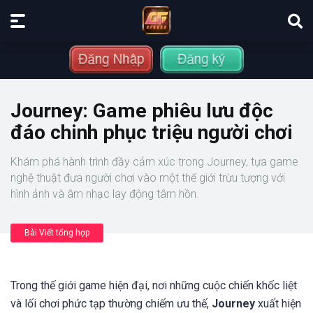
Journey: Game phiêu lưu độc
đáo chinh phục triệu người chơi
Khám phá hành trình đầy cảm xúc trong Journey, tựa game
nghệ thuật đưa người chơi vào một thế giới trừu tượng với
hình ảnh và âm nhạc lay động tâm hồn.
Bài Viết tổng hợp
Trong thế giới game hiện đại, nơi những cuộc chiến khốc liệt
và lối chơi phức tạp thường chiếm ưu thế,
Journey
xuất hiện