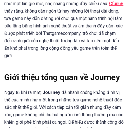
như một làn gió mới, nhẹ nhàng nhưng đầy chiều sâu.
Cfun68
thấy rằng, không cần ngôn từ hay những lời thoại dài dòng,
tựa game này dẫn dắt người chơi qua một hành trình nội tâm
sâu lắng bằng hình ảnh nghệ thuật và âm thanh đầy cảm xúc.
Được phát triển bởi Thatgamecompany, trò chơi đã chạm
đến ranh giới của nghệ thuật tương tác và tạo nên một dấu
ấn khó phai trong lòng cộng đồng yêu game trên toàn thế
giới.
Giới thiệu tổng quan về Journey
Ngay từ khi ra mắt,
Journey
đã nhanh chóng khẳng định vị
thế của mình như một trong những tựa game nghệ thuật đặc
sắc nhất thế giới. Với cách tiếp cận tối giản nhưng đầy cảm
xúc, game không chỉ thu hút người chơi thông thường mà còn
khiến giới phê bình phải ca ngợi. Để hiểu được thành công đó