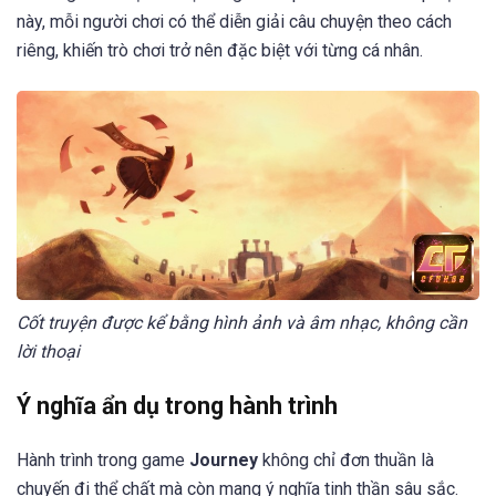
này, mỗi người chơi có thể diễn giải câu chuyện theo cách
riêng, khiến trò chơi trở nên đặc biệt với từng cá nhân.
Cốt truyện được kể bằng hình ảnh và âm nhạc, không cần
lời thoại
Ý nghĩa ẩn dụ trong hành trình
Hành trình trong game
Journey
không chỉ đơn thuần là
chuyến đi thể chất mà còn mang ý nghĩa tinh thần sâu sắc.