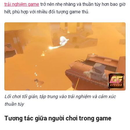
trải nghiệm game
trở nên nhẹ nhàng và thuần túy hơn bao giờ
hết, phù hợp với nhiều đối tượng game thủ.
Lối chơi tối giản, tập trung vào trải nghiệm và cảm xúc
thuần túy
Tương tác giữa người chơi trong game