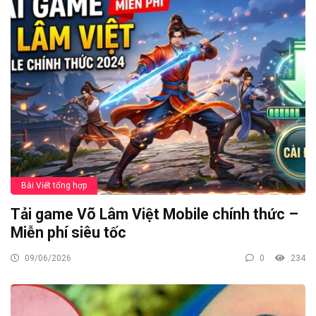
Bài Viết tổng hợp
Tải game Võ Lâm Việt Mobile chính thức –
Miễn phí siêu tốc
09/06/2026
0
234