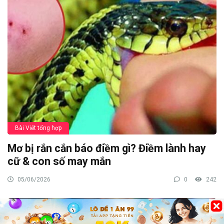
Bài Viết tổng hợp
Mơ bị rắn cắn báo điềm gì? Điềm lành hay
cữ & con số may mắn
05/06/2026
0
242