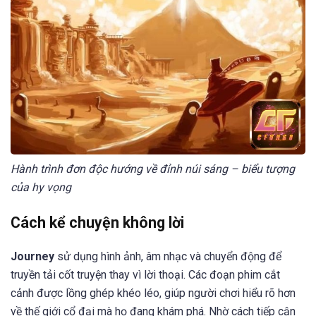
Hành trình đơn độc hướng về đỉnh núi sáng – biểu tượng
của hy vọng
Cách kể chuyện không lời
Journey
sử dụng hình ảnh, âm nhạc và chuyển động để
truyền tải cốt truyện thay vì lời thoại. Các đoạn phim cắt
cảnh được lồng ghép khéo léo, giúp người chơi hiểu rõ hơn
về thế giới cổ đại mà họ đang khám phá. Nhờ cách tiếp cận