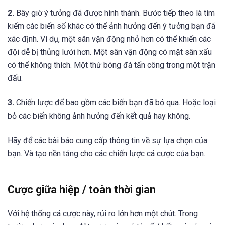
2.
Bây giờ ý tưởng đã được hình thành. Bước tiếp theo là tìm
kiếm các biến số khác có thể ảnh hưởng đến ý tưởng bạn đã
xác định. Ví dụ, một sân vận động nhỏ hơn có thể khiến các
đội dễ bị thủng lưới hơn. Một sân vận động có mặt sân xấu
có thể không thích. Một thứ bóng đá tấn công trong một trận
đấu.
3.
Chiến lược để bao gồm các biến bạn đã bỏ qua. Hoặc loại
bỏ các biến không ảnh hưởng đến kết quả hay không.
Hãy để các bài báo cung cấp thông tin về sự lựa chọn của
bạn. Và tạo nền tảng cho các chiến lược cá cược của bạn.
Cược giữa hiệp / toàn thời gian
Với hệ thống cá cược này, rủi ro lớn hơn một chút. Trong