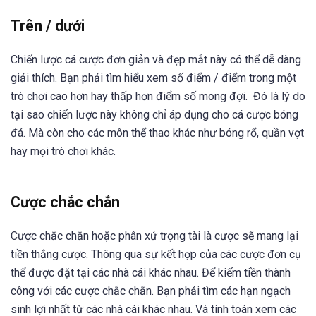
Trên / dưới
Chiến lược cá cược đơn giản và đẹp mắt này có thể dễ dàng
giải thích. Bạn phải tìm hiểu xem số điểm / điểm trong một
trò chơi cao hơn hay thấp hơn điểm số mong đợi. Đó là lý do
tại sao chiến lược này không chỉ áp dụng cho cá cược bóng
đá. Mà còn cho các môn thể thao khác như bóng rổ, quần vợt
hay mọi trò chơi khác.
Cược chắc chắn
Cược chắc chắn hoặc phân xử trọng tài là cược sẽ mang lại
tiền thắng cược. Thông qua sự kết hợp của các cược đơn cụ
thể được đặt tại các nhà cái khác nhau. Để kiếm tiền thành
công với các cược chắc chắn. Bạn phải tìm các hạn ngạch
sinh lợi nhất từ ​​các nhà cái khác nhau. Và tính toán xem các