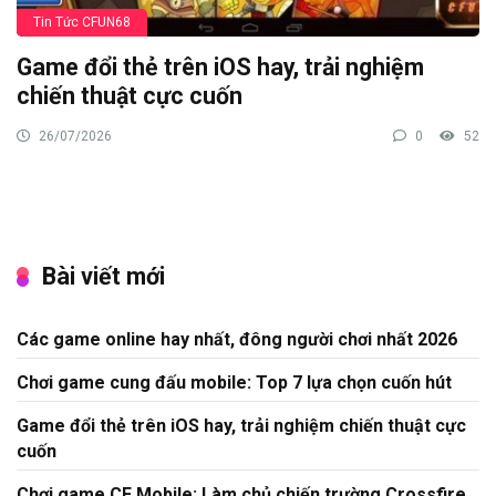
Tin Tức CFUN68
Game đổi thẻ trên iOS hay, trải nghiệm
chiến thuật cực cuốn
26/07/2026
0
52
Bài viết mới
Các game online hay nhất, đông người chơi nhất 2026
Chơi game cung đấu mobile: Top 7 lựa chọn cuốn hút
Game đổi thẻ trên iOS hay, trải nghiệm chiến thuật cực
cuốn
Chơi game CF Mobile: Làm chủ chiến trường Crossfire