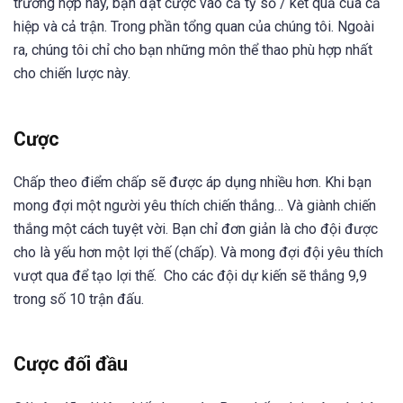
trường hợp này, bạn đặt cược vào cả tỷ số / kết quả của cả
hiệp và cả trận. Trong phần tổng quan của chúng tôi. Ngoài
ra, chúng tôi chỉ cho bạn những môn thể thao phù hợp nhất
cho chiến lược này.
Cược
Chấp theo điểm chấp sẽ được áp dụng nhiều hơn. Khi bạn
mong đợi một người yêu thích chiến thắng… Và giành chiến
thắng một cách tuyệt vời. Bạn chỉ đơn giản là cho đội được
cho là yếu hơn một lợi thế (chấp). Và mong đợi đội yêu thích
vượt qua để tạo lợi thế. Cho các đội dự kiến ​​sẽ thắng 9,9
trong số 10 trận đấu.
Cược đối đầu