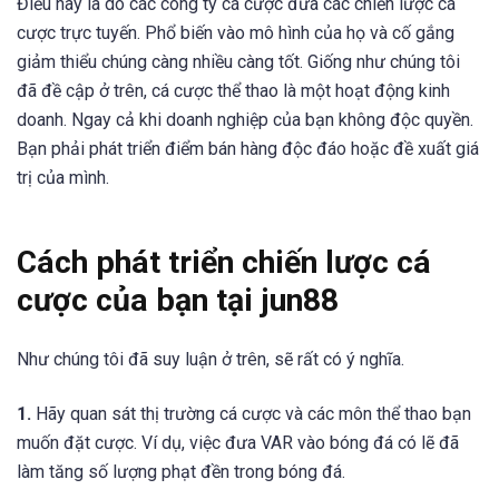
Điều này là do các công ty cá cược đưa các chiến lược cá
cược trực tuyến. Phổ biến vào mô hình của họ và cố gắng
giảm thiểu chúng càng nhiều càng tốt. Giống như chúng tôi
đã đề cập ở trên, cá cược thể thao là một hoạt động kinh
doanh. Ngay cả khi doanh nghiệp của bạn không độc quyền.
Bạn phải phát triển điểm bán hàng độc đáo hoặc đề xuất giá
trị của mình.
Cách phát triển chiến lược cá
cược của bạn tại jun88
Như chúng tôi đã suy luận ở trên, sẽ rất có ý nghĩa.
1.
Hãy quan sát thị trường cá cược và các môn thể thao bạn
muốn đặt cược. Ví dụ, việc đưa VAR vào bóng đá có lẽ đã
làm tăng số lượng phạt đền trong bóng đá.