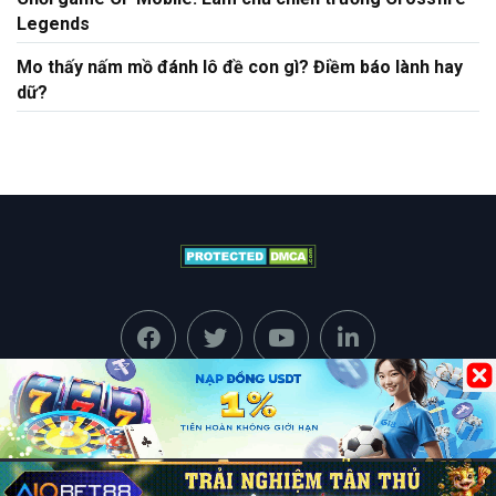
Legends
Mo thấy nấm mồ đánh lô đề con gì? Điềm báo lành hay
dữ?
© Copyright 2025 CFUN68 | Tổng đại lý cấp 1 CFUN68 VIP. Đối tác
cf68
,
gi8
,
gi88