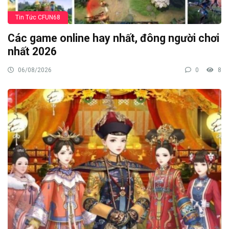
Tin Tức CFUN68
Các game online hay nhất, đông người chơi
nhất 2026
06/08/2026
0
8