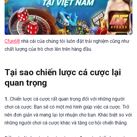
Cfun68
nhà cái của chúng tôi luôn đặt trải nghiệm cũng như
chất lượng của trò chơi lên trên hàng đầu.
Tại sao chiến lược cá cược lại
quan trọng
1.
Chiến lược cá cược rất quan trọng đối với những người
chơi cá cược. Bạn sẽ có một mô hình giúp việc cá cược. Trở
nên đơn giản và mang lại lợi nhuận cho bạn. Khác biệt so với
những người chơi cá cược khác và tăng cơ hội chiến thắng.