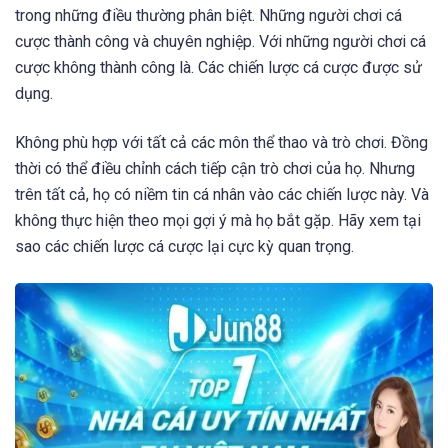
trong những điều thường phân biệt. Những người chơi cá
cược thành công và chuyên nghiệp. Với những người chơi cá
cược không thành công là. Các chiến lược cá cược được sử
dụng.
Không phù hợp với tất cả các môn thể thao và trò chơi. Đồng
thời có thể điều chỉnh cách tiếp cận trò chơi của họ. Nhưng
trên tất cả, họ có niềm tin cá nhân vào các chiến lược này. Và
không thực hiện theo mọi gợi ý mà họ bắt gặp. Hãy xem tại
sao các chiến lược cá cược lại cực kỳ quan trọng.