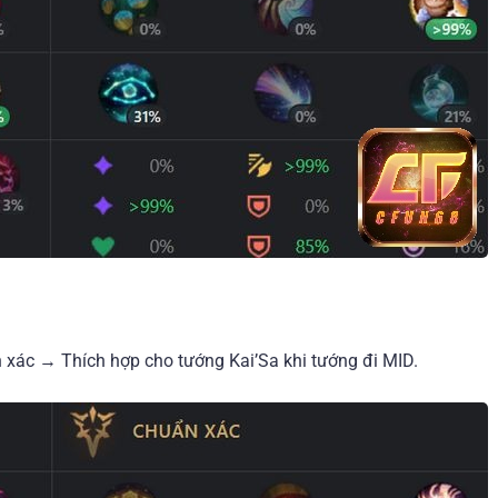
 xác → Thích hợp cho tướng Kai’Sa khi tướng đi MID.