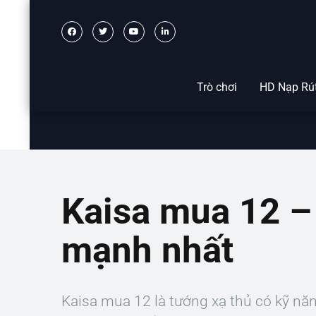
Trò chơi
HD Nạp Rú
Kaisa mua 12 – 
mạnh nhất
Kaisa mua 12 là tướng xạ thủ có kỹ nă