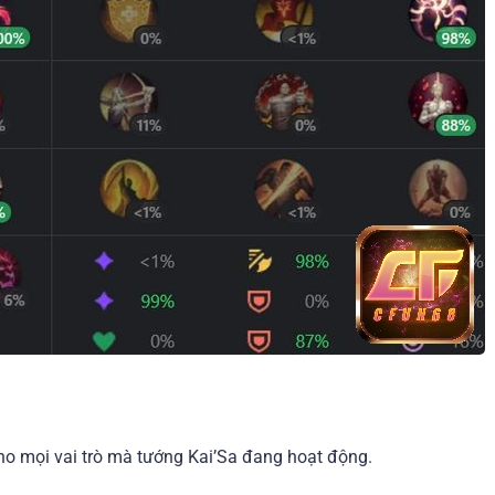
cho mọi vai trò mà tướng Kai’Sa đang hoạt động.