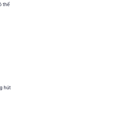
ó thể
g hút