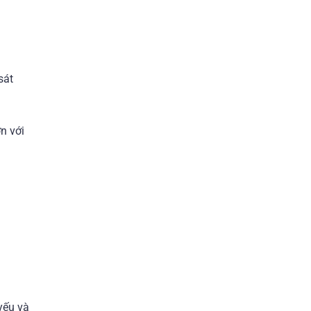
sát
n với
yếu và