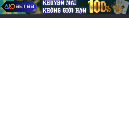
Bài Viết tổng hợp
Mơ bị rắn cắn báo điềm gì? Điềm lành hay
cữ & con số may mắn
05/06/2026
0
238