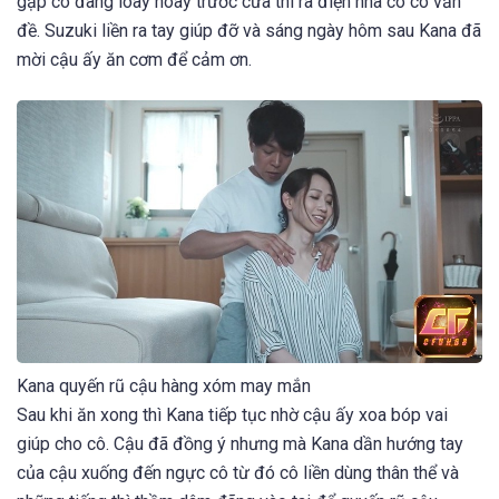
gặp cô đang loay hoay trước cửa thì ra điện nhà cô có vấn
đề. Suzuki liền ra tay giúp đỡ và sáng ngày hôm sau Kana đã
mời cậu ấy ăn cơm để cảm ơn.
Kana quyến rũ cậu hàng xóm may mắn
Sau khi ăn xong thì Kana tiếp tục nhờ cậu ấy xoa bóp vai
giúp cho cô. Cậu đã đồng ý nhưng mà Kana dần hướng tay
của cậu xuống đến ngực cô từ đó cô liền dùng thân thể và