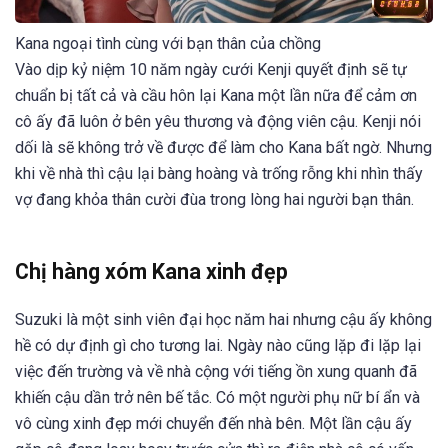
Kana ngoại tình cùng với bạn thân của chồng
Vào dịp kỷ niệm 10 năm ngày cưới Kenji quyết định sẽ tự
chuẩn bị tất cả và cầu hôn lại Kana một lần nữa để cảm ơn
cô ấy đã luôn ở bên yêu thương và động viên cậu. Kenji nói
dối là sẽ không trở về được để làm cho Kana bất ngờ. Nhưng
khi về nhà thì cậu lại bàng hoàng và trống rỗng khi nhìn thấy
vợ đang khỏa thân cười đùa trong lòng hai người bạn thân.
Chị hàng xóm Kana xinh đẹp
Suzuki là một sinh viên đại học năm hai nhưng cậu ấy không
hề có dự định gì cho tương lai. Ngày nào cũng lặp đi lặp lại
việc đến trường và về nhà cộng với tiếng ồn xung quanh đã
khiến cậu dần trở nên bế tắc. Có một người phụ nữ bí ẩn và
vô cùng xinh đẹp mới chuyển đến nhà bên. Một lần cậu ấy