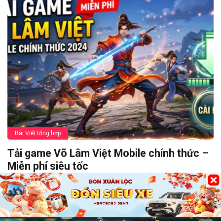
Bài Viết tổng hợp
Tải game Võ Lâm Việt Mobile chính thức –
Miễn phí siêu tốc
09/06/2026
0
232