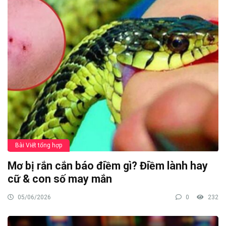
Bài Viết tổng hợp
Mơ bị rắn cắn báo điềm gì? Điềm lành hay
cữ & con số may mắn
05/06/2026
0
232