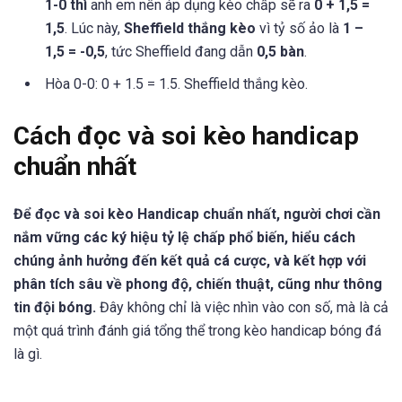
1-0 thì
anh em nên áp dụng kèo chấp sẽ ra
0 + 1,5 =
1,5
. Lúc này,
Sheffield thắng kèo
vì tỷ số ảo là
1 –
1,5 = -0,5
, tức Sheffield đang dẫn
0,5 bàn
.
Hòa 0-0: 0 + 1.5 = 1.5. Sheffield thắng kèo.
Cách đọc và soi kèo handicap
chuẩn nhất
Để đọc và soi kèo Handicap chuẩn nhất, người chơi cần
nắm vững các ký hiệu tỷ lệ chấp phổ biến, hiểu cách
chúng ảnh hưởng đến kết quả cá cược, và kết hợp với
phân tích sâu về phong độ, chiến thuật, cũng như thông
tin đội bóng.
Đây không chỉ là việc nhìn vào con số, mà là cả
một quá trình đánh giá tổng thể trong kèo handicap bóng đá
là gì.