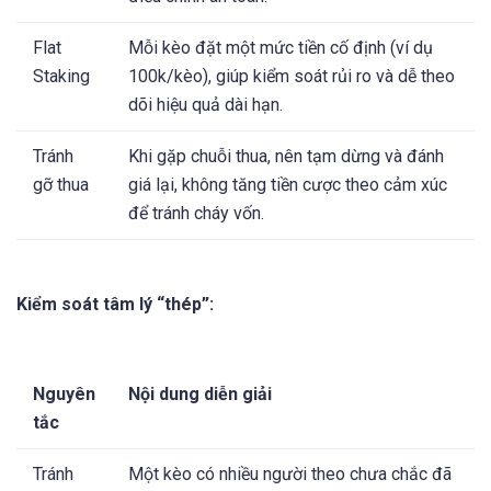
nhỏ vốn
kèo chỉ nên chiếm khoảng 1–5% tổng
cược
bankroll, kể cả khi áp dụng Kelly thì vẫn cần
điều chỉnh an toàn.
Flat
Mỗi kèo đặt một mức tiền cố định (ví dụ
Staking
100k/kèo), giúp kiểm soát rủi ro và dễ theo
dõi hiệu quả dài hạn.
Tránh
Khi gặp chuỗi thua, nên tạm dừng và đánh
gỡ thua
giá lại, không tăng tiền cược theo cảm xúc
để tránh cháy vốn.
Kiểm soát tâm lý “thép”:
Nguyên
Nội dung diễn giải