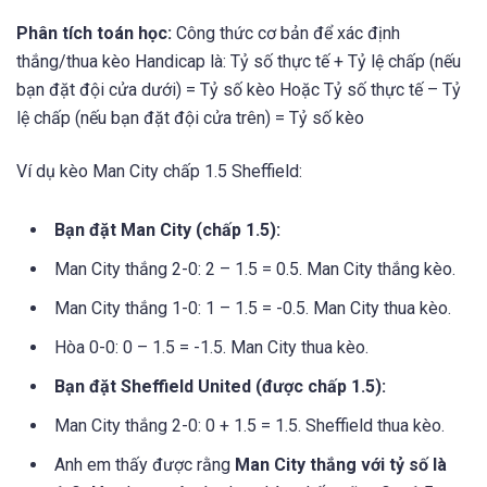
Phân tích toán học:
Công thức cơ bản để xác định
thắng/thua kèo Handicap là: Tỷ số thực tế + Tỷ lệ chấp (nếu
bạn đặt đội cửa dưới) = Tỷ số kèo Hoặc Tỷ số thực tế – Tỷ
lệ chấp (nếu bạn đặt đội cửa trên) = Tỷ số kèo
Ví dụ kèo Man City chấp 1.5 Sheffield:
Bạn đặt Man City (chấp 1.5):
Man City thắng 2-0: 2 – 1.5 = 0.5. Man City thắng kèo.
Man City thắng 1-0: 1 – 1.5 = -0.5. Man City thua kèo.
Hòa 0-0: 0 – 1.5 = -1.5. Man City thua kèo.
Bạn đặt Sheffield United (được chấp 1.5):
Man City thắng 2-0: 0 + 1.5 = 1.5. Sheffield thua kèo.
Anh em thấy được rằng
Man City thắng với tỷ số là