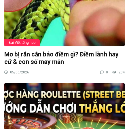
Bài Viết tổng hợp
Mơ bị rắn cắn báo điềm gì? Điềm lành hay
cữ & con số may mắn
05/06/2026
0
234