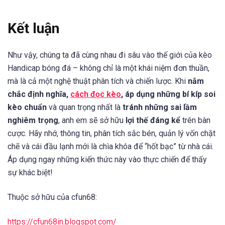
quyết định sau đó trong kèo handicap bóng
đá là gì.
Kết luận
Như vậy, chúng ta đã cùng nhau đi sâu vào thế giới của kèo
Handicap bóng đá – không chỉ là một khái niệm đơn thuần,
mà là cả một nghệ thuật phân tích và chiến lược. Khi
nắm
chắc định nghĩa,
cách đọc kèo
, áp dụng những bí kíp soi
kèo chuẩn
và quan trọng nhất là
tránh những sai lầm
nghiêm trọng
, anh em sẽ sở hữu
lợi thế đáng kể
trên bàn
cược. Hãy nhớ, thông tin, phân tích sắc bén, quản lý vốn chặt
chẽ và cái đầu lạnh mới là chìa khóa để “hốt bạc” từ nhà cái.
Áp dụng ngay những kiến thức này vào thực chiến để thấy
sự khác biệt!