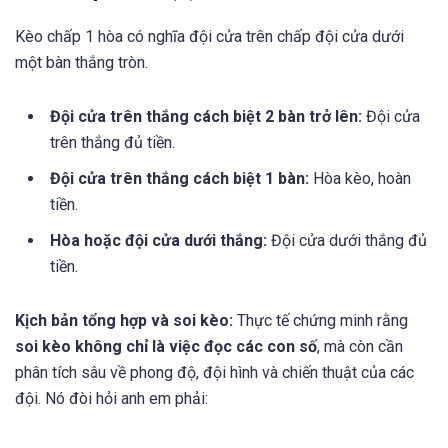
Thua cách biệt 2 bàn+: thua đủ tiền.
Kèo chấp 1 hòa (1)
Kèo chấp 1 hòa có nghĩa đội cửa trên chấp đội cửa dưới
một bàn thắng tròn.
Đội cửa trên thắng cách biệt 2 bàn trở lên:
Đội cửa
trên thắng đủ tiền.
Đội cửa trên thắng cách biệt 1 bàn:
Hòa kèo, hoàn
tiền.
Hòa hoặc đội cửa dưới thắng:
Đội cửa dưới thắng đủ
tiền.
Kịch bản tổng hợp và soi kèo:
Thực tế chứng minh rằng
soi kèo không chỉ là việc đọc các con số
, mà còn cần