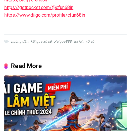
https://getpocket.com/@cfun68in
https://www.diigo.com/profile/cfun68in
hướng dẫn
,
kết quả xổ số
,
Ketqua888
,
lợi ích
,
xổ số
Read More