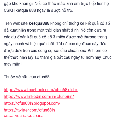
gặp khó khăn gì. Nếu có thắc mắc, anh em trực tiếp liên hệ
CSKH ketqua 888 ngay là được hỗ trợ.
Trên website
ketqua888
không chỉ thống kê kết quả xổ số
đã xuất hiện trong một thời gian nhất định. Nó còn đưa ra
các dự đoán kết quả xổ số 3 miền được mở thưởng trong
ngày nhanh và hiệu quả nhất. Tất cả các dự đoán này đều
được dựa trên các công cụ soi cầu chuẩn xác. Anh em có
thể thực hiện lấy số tham gia bắt cầu ngay từ hôm nay. Chúc
may mắn!
Thuộc sở hữu của cfun68:
https://www.facebook.com/cfun68.club/
https://www.linkedin.com/in/cfun68in/
https://cfun68in.blogspot.com/
https://twitter.com/cfun68in
https://bit.ly/cfun68in