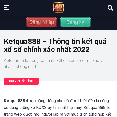
Ketqua888 – Thông tin kết quả
xổ số chính xác nhất 2022
Ketqua888 là trang cập nhật kết quả xổ số chính xác và
nhanh chóng nhất.
Bài Viết tổng hợp
Ketqua888
được cộng đồng chơi lô đưef biết đến là công
cụ dùng thống kê KQXS uy tín nhất hiện nay. Kết quả 888 là
trang web được mọi người lập ra với mục đích tổng hợp kết