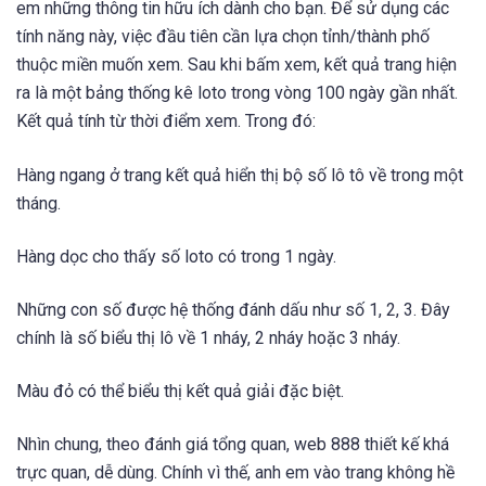
em những thông tin hữu ích dành cho bạn. Để sử dụng các
tính năng này, việc đầu tiên cần lựa chọn tỉnh/thành phố
thuộc miền muốn xem. Sau khi bấm xem, kết quả trang hiện
ra là một bảng thống kê loto trong vòng 100 ngày gần nhất.
Kết quả tính từ thời điểm xem. Trong đó:
Hàng ngang ở trang kết quả hiển thị bộ số lô tô về trong một
tháng.
Hàng dọc cho thấy số loto có trong 1 ngày.
Những con số được hệ thống đánh dấu như số 1, 2, 3. Đây
chính là số biểu thị lô về 1 nháy, 2 nháy hoặc 3 nháy.
Màu đỏ có thể biểu thị kết quả giải đặc biệt.
Nhìn chung, theo đánh giá tổng quan, web 888 thiết kế khá
trực quan, dễ dùng. Chính vì thế, anh em vào trang không hề