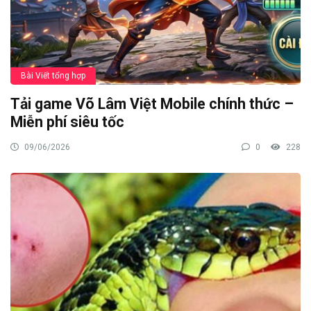
Bài Viết tổng hợp
Tải game Võ Lâm Việt Mobile chính thức –
Miễn phí siêu tốc
09/06/2026
0
228