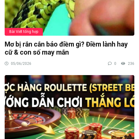
Bài Viết tổng hợp
Mơ bị rắn cắn báo điềm gì? Điềm lành hay
cữ & con số may mắn
05/06/2026
0
236