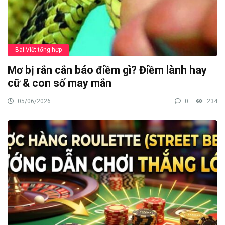
Bài Viết tổng hợp
Mơ bị rắn cắn báo điềm gì? Điềm lành hay
cữ & con số may mắn
05/06/2026
0
234