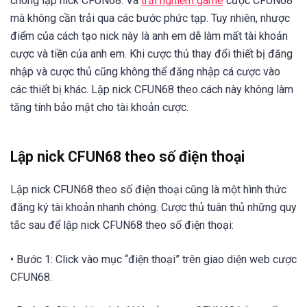
chóng lập nick CFUN68. Và
trải nghiệm game
cược CFUN68
mà không cần trải qua các bước phức tạp. Tuy nhiên, nhược
điểm của cách tạo nick này là anh em dễ làm mất tài khoản
cược và tiền của anh em. Khi cược thủ thay đổi thiết bị đăng
nhập và cược thủ cũng không thể đăng nhập cá cược vào
các thiết bị khác. Lập nick CFUN68 theo cách này không làm
tăng tính bảo mật cho tài khoản cược.
Lập nick CFUN68 theo số điện thoại
Lập nick CFUN68 theo số điện thoại cũng là một hình thức
đăng ký tài khoản nhanh chóng. Cược thủ tuân thủ những quy
tắc sau để lập nick CFUN68 theo số điện thoại:
• Bước 1: Click vào mục “điện thoại” trên giao diện web cược
CFUN68.