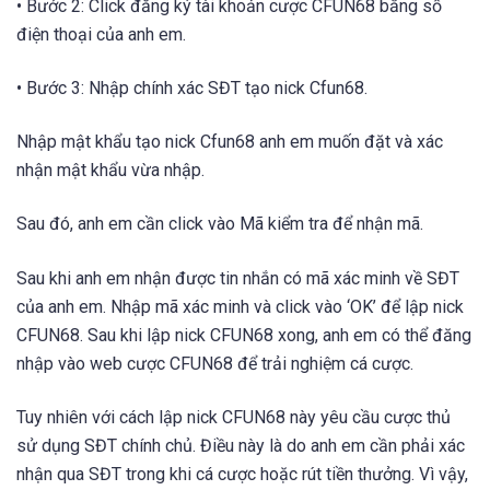
• Bước 2: Click đăng ký tài khoản cược CFUN68 bằng số
điện thoại của anh em.
• Bước 3: Nhập chính xác SĐT tạo nick Cfun68.
Nhập mật khẩu tạo nick Cfun68 anh em muốn đặt và xác
nhận mật khẩu vừa nhập.
Sau đó, anh em cần click vào Mã kiểm tra để nhận mã.
Sau khi anh em nhận được tin nhắn có mã xác minh về SĐT
của anh em. Nhập mã xác minh và click vào ‘OK’ để lập nick
CFUN68. Sau khi lập nick CFUN68 xong, anh em có thể đăng
nhập vào web cược CFUN68 để trải nghiệm cá cược.
Tuy nhiên với cách lập nick CFUN68 này yêu cầu cược thủ
sử dụng SĐT chính chủ. Điều này là do anh em cần phải xác
nhận qua SĐT trong khi cá cược hoặc rút tiền thưởng. Vì vậy,