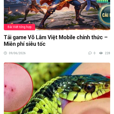
Bài Viết tổng hợp
Tải game Võ Lâm Việt Mobile chính thức –
Miễn phí siêu tốc
09/06/2026
0
228