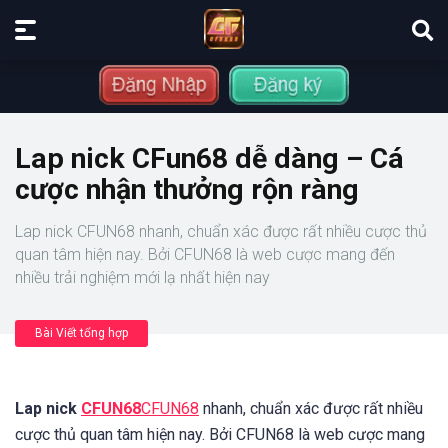
Lap nick CFun68 dễ dàng – Cá
cược nhận thưởng rộn ràng
Lap nick CFUN68 nhanh, chuẩn xác được rất nhiều cược thủ
quan tâm hiện nay. Bởi CFUN68 là web cược mang đến
nhiều trải nghiệm mới lạ nhất hiện nay
Bài Viết tổng hợp
Lap nick
CFUN68
CFUN68
nhanh, chuẩn xác được rất nhiều
cược thủ quan tâm hiện nay. Bởi CFUN68 là web cược mang