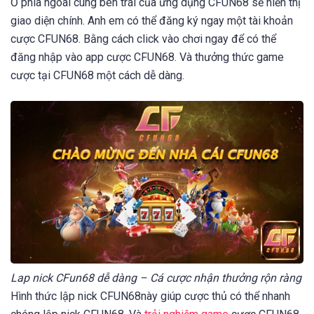
Ở phía ngoài cùng bên trái của ứng dụng CFUN68 sẽ hiển thị
giao diện chính. Anh em có thể đăng ký ngay một tài khoản
cược CFUN68. Bằng cách click vào chơi ngay để có thể
đăng nhập vào app cược CFUN68. Và thưởng thức game
cược tại CFUN68 một cách dễ dàng.
Lap nick CFun68 dễ dàng – Cá cược nhận thưởng rộn ràng
Hình thức lập nick CFUN68này giúp cược thủ có thể nhanh