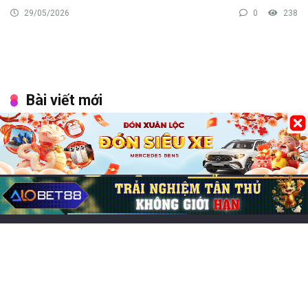
29/05/2026
0
238
Bài viết mới
Chơi game cung đấu mobile: Top 7 lựa chọn cuốn hút
Game đổi thẻ trên iOS hay, trải nghiệm chiến thuật cực
cuốn
Chơi game CF Mobile: Làm chủ chiến trường Crossfire
Legends
Mo thấy nấm mồ đánh lô đề con gì? Điềm báo lành hay
dữ?
Cách chơi tài xỉu dễ thắng nhất dành cho tân thủ cùng