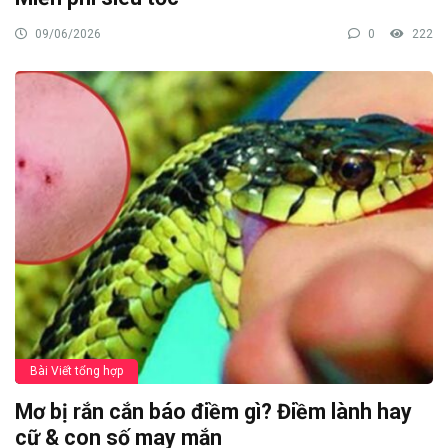
09/06/2026
0
222
Bài Viết tổng hợp
Mơ bị rắn cắn báo điềm gì? Điềm lành hay
cữ & con số may mắn