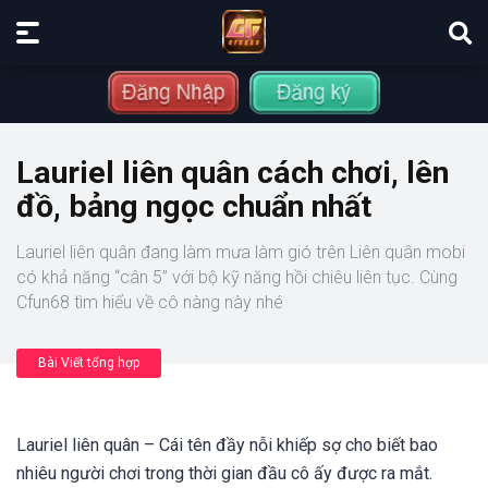
Lauriel liên quân cách chơi, lên
đồ, bảng ngọc chuẩn nhất
Lauriel liên quân đang làm mưa làm gió trên Liên quân mobi
có khả năng “cân 5” với bộ kỹ năng hồi chiêu liên tục. Cùng
Cfun68 tìm hiểu về cô nàng này nhé
Bài Viết tổng hợp
Lauriel liên quân – Cái tên đầy nỗi khiếp sợ cho biết bao
nhiêu người chơi trong thời gian đầu cô ấy được ra mắt.