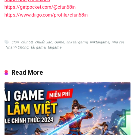
https://getpocket.com/@cfun68in
https://www.diigo.com/profile/cfun68in
cfun
,
cfun68
,
chuẩn xác
,
Game
,
link tải game
,
linktaigame
,
nhà cái
,
Nhanh Chóng
,
tải game
,
taigame
Read More