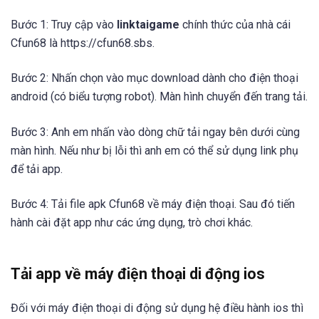
Bước 1: Truy cập vào
linktaigame
chính thức của nhà cái
Cfun68 là https://cfun68.sbs.
Bước 2: Nhấn chọn vào mục download dành cho điện thoại
android (có biểu tượng robot). Màn hình chuyển đến trang tải.
Bước 3: Anh em nhấn vào dòng chữ tải ngay bên dưới cùng
màn hình. Nếu như bị lỗi thì anh em có thể sử dụng link phụ
để tải app.
Bước 4: Tải file apk Cfun68 về máy điện thoại. Sau đó tiến
hành cài đặt app như các ứng dụng, trò chơi khác.
Tải app về máy điện thoại di động ios
Đối với máy điện thoại di động sử dụng hệ điều hành ios thì