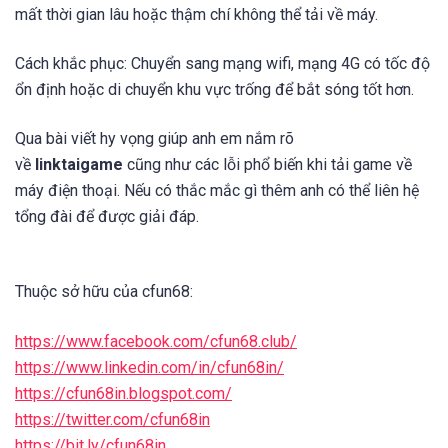
mất thời gian lâu hoặc thậm chí không thể tải về máy.
Cách khắc phục: Chuyển sang mạng wifi, mạng 4G có tốc độ
ổn định hoặc di chuyển khu vực trống để bắt sóng tốt hơn.
Qua bài viết hy vọng giúp anh em nắm rõ
về
linktaigame
cũng như các lỗi phổ biến khi tải game về
máy điện thoại. Nếu có thắc mắc gì thêm anh có thể liên hệ
tổng đài để được giải đáp.
Thuộc sở hữu của cfun68:
https://www.facebook.com/cfun68.club/
https://www.linkedin.com/in/cfun68in/
https://cfun68in.blogspot.com/
https://twitter.com/cfun68in
https://bit.ly/cfun68in