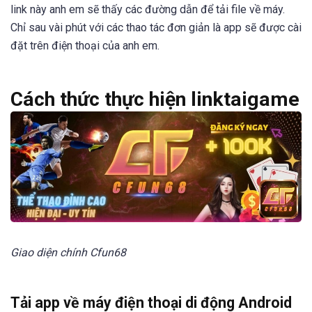
link này anh em sẽ thấy các đường dẫn để tải file về máy.
Chỉ sau vài phút với các thao tác đơn giản là app sẽ được cài
đặt trên điện thoại của anh em.
Cách thức thực hiện linktaigame
Giao diện chính Cfun68
Tải app về máy điện thoại di động Android