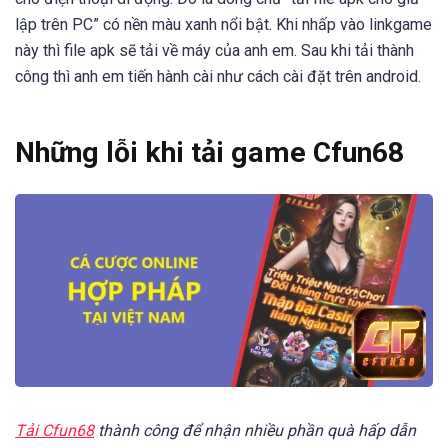
lập trên PC” có nền màu xanh nổi bật. Khi nhấp vào linkgame
này thì file apk sẽ tải về máy của anh em. Sau khi tải thành
công thì anh em tiến hành cài như cách cài đặt trên android.
Những lỗi khi tải game Cfun68
Tải Cfun68
thành công để nhận nhiều phần quà hấp dẫn