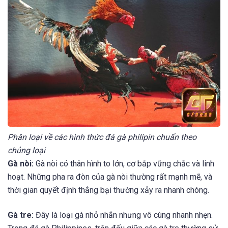
Phân loại về các hình thức đá gà philipin chuẩn theo
chủng loại
Gà nòi:
Gà nòi có thân hình to lớn, cơ bắp vững chắc và linh
hoạt. Những pha ra đòn của gà nòi thường rất mạnh mẽ, và
thời gian quyết định thắng bại thường xảy ra nhanh chóng.
Gà tre:
Đây là loại gà nhỏ nhắn nhưng vô cùng nhanh nhẹn.