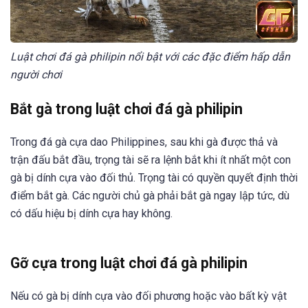
Luật chơi đá gà philipin nổi bật với các đặc điểm hấp dẫn
người chơi
Bắt gà trong luật chơi đá gà philipin
Trong đá gà cựa dao Philippines, sau khi gà được thả và
trận đấu bắt đầu, trọng tài sẽ ra lệnh bắt khi ít nhất một con
gà bị dính cựa vào đối thủ. Trọng tài có quyền quyết định thời
điểm bắt gà. Các người chủ gà phải bắt gà ngay lập tức, dù
có dấu hiệu bị dính cựa hay không.
Gỡ cựa trong luật chơi đá gà philipin
Nếu có gà bị dính cựa vào đối phương hoặc vào bất kỳ vật