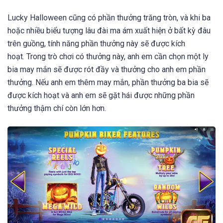
Lucky Halloween cũng có phần thưởng trăng tròn, và khi ba
hoặc nhiều biểu tượng lâu đài ma ám xuất hiện ở bất kỳ đâu
trên guồng, tính năng phần thưởng này sẽ được kích
hoạt. Trong trò chơi có thưởng này, anh em cần chọn một ly
bia may mắn sẽ được rót đầy và thưởng cho anh em phần
thưởng. Nếu anh em thêm may mắn, phần thưởng ba bia sẽ
được kích hoạt và anh em sẽ gặt hái được những phần
thưởng thậm chí còn lớn hơn.