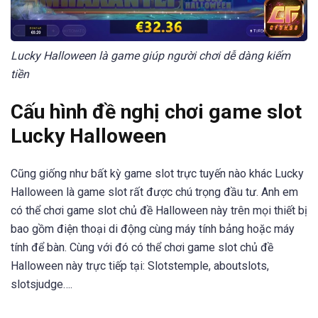
Lucky Halloween là game giúp người chơi dễ dàng kiếm
tiền
Cấu hình đề nghị chơi game slot
Lucky Halloween
Cũng giống như bất kỳ game slot trực tuyến nào khác Lucky
Halloween là game slot rất được chú trọng đầu tư. Anh em
có thể chơi game slot chủ đề Halloween này trên mọi thiết bị
bao gồm điện thoại di động cùng máy tính bảng hoặc máy
tính để bàn. Cùng với đó có thể chơi game slot chủ đề
Halloween này trực tiếp tại: Slotstemple, aboutslots,
slotsjudge….