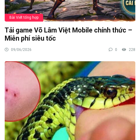
Bài Viết tổng hợp
Tải game Võ Lâm Việt Mobile chính thức –
Miễn phí siêu tốc
09/06/2026
0
228