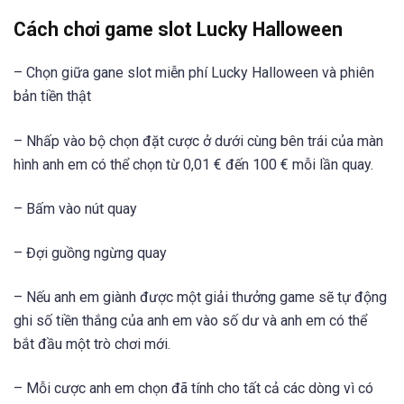
Cách chơi game slot Lucky Halloween
– Chọn giữa gane slot miễn phí Lucky Halloween và phiên
bản tiền thật
– Nhấp vào bộ chọn đặt cược ở dưới cùng bên trái của màn
hình anh em có thể chọn từ 0,01 € đến 100 € mỗi lần quay.
– Bấm vào nút quay
– Đợi guồng ngừng quay
– Nếu anh em giành được một giải thưởng game sẽ tự động
ghi số tiền thắng của anh em vào số dư và anh em có thể
bắt đầu một trò chơi mới.
– Mỗi cược anh em chọn đã tính cho tất cả các dòng vì có