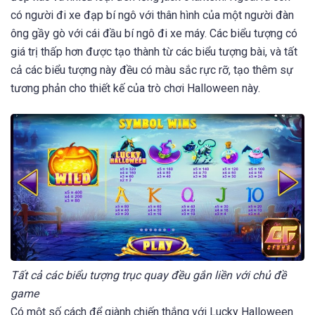
có người đi xe đạp bí ngô với thân hình của một người đàn
ông gầy gò với cái đầu bí ngô đi xe máy. Các biểu tượng có
giá trị thấp hơn được tạo thành từ các biểu tượng bài, và tất
cả các biểu tượng này đều có màu sắc rực rỡ, tạo thêm sự
tương phản cho thiết kế của trò chơi Halloween này.
Tất cả các biểu tượng trục quay đều gắn liền với chủ đề
game
Có một số cách để giành chiến thắng với Lucky Halloween